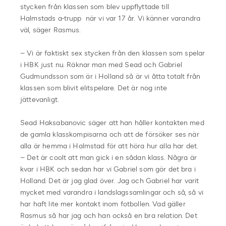
stycken från klassen som blev uppflyttade till
Halmstads a-trupp när vi var 17 år. Vi känner varandra
väl, säger Rasmus.
– Vi är faktiskt sex stycken från den klassen som spelar
i HBK just nu. Räknar man med Sead och Gabriel
Gudmundsson som är i Holland så är vi åtta totalt från
klassen som blivit elitspelare. Det är nog inte
jättevanligt.
Sead Haksabanovic säger att han håller kontakten med
de gamla klasskompisarna och att de försöker ses när
alla är hemma i Halmstad för att höra hur alla har det.
– Det är coolt att man gick i en sådan klass. Några är
kvar i HBK och sedan har vi Gabriel som gör det bra i
Holland. Det är jag glad över. Jag och Gabriel har varit
mycket med varandra i landslagssamlingar och så, så vi
har haft lite mer kontakt inom fotbollen. Vad gäller
Rasmus så har jag och han också en bra relation. Det