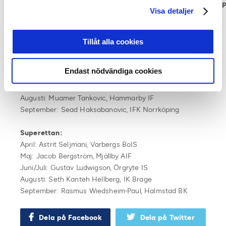
Wikström
(Hallandsposten),
Kristian Bågefeldt
(Mittmedia),
P
Visa detaljer
Trollér
(GP) och
Göran Bolin
(Aftonbladet).
Tidigare vinnare 2019:
Tillåt alla cookies
Allsvenskan:
April: Linus Hallenius, GIF Sundsvall
Endast nödvändiga cookies
Maj: Tarik Elyounoussi, AIK
Juli: Marcus Danielson, Djurgårdens IF
Augusti: Muamer Tankovic, Hammarby IF
September: Sead Haksabanovic, IFK Norrköping
Superettan:
April: Astrit Seljmani, Varbergs BoIS
Maj: Jacob Bergström, Mjällby AIF
Juni/Juli: Gustav Ludwigson, Örgryte IS
Augusti: Seth Kanteh Hellberg, IK Brage
September: Rasmus Wiedsheim-Paul, Halmstad BK
Dela på Facebook
Dela på Twitter