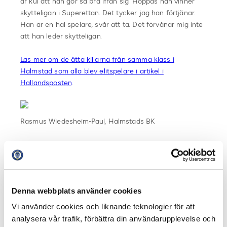
är kul att han gör så bra ifrån sig. Hoppas han vinner
skytteligan i Superettan. Det tycker jag han förtjänar.
Han är en hal spelare, svår att ta. Det förvånar mig inte
att han leder skytteligan.
Läs mer om de åtta killarna från samma klass i
Halmstad som alla blev elitspelare i artikel i
Hallandsposten
.
Rasmus Wiedesheim-Paul, Halmstads BK
Fakta Månadens spelare:
Utmärkelsen Månadens Spelare i Allsvenskan och i
Superettan utses av
Svensk Elitfotboll
tillsammans
med
Svenska Spel
och
C More
. Priset går till en
Denna webbplats använder cookies
spelare i Allsvenskan och en spelare i Superettan som
gjort bäst bestående sportsliga avtryck under den
Vi använder cookies och liknande teknologier för att
senaste månaden.
analysera vår trafik, förbättra din användarupplevelse och