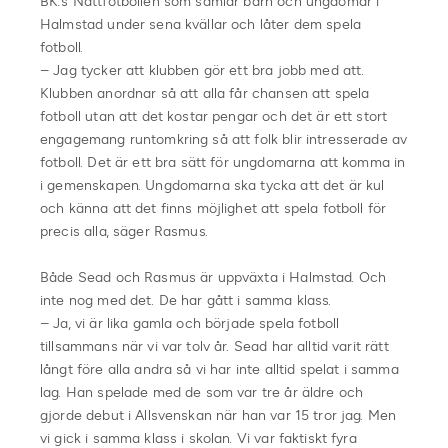
BK:s Nattfotbollen som samlar barn och ungdomar i
Halmstad under sena kvällar och låter dem spela
fotboll.
– Jag tycker att klubben gör ett bra jobb med att.
Klubben anordnar så att alla får chansen att spela
fotboll utan att det kostar pengar och det är ett stort
engagemang runtomkring så att folk blir intresserade av
fotboll. Det är ett bra sätt för ungdomarna att komma in
i gemenskapen. Ungdomarna ska tycka att det är kul
och känna att det finns möjlighet att spela fotboll för
precis alla, säger Rasmus.
Både Sead och Rasmus är uppväxta i Halmstad. Och
inte nog med det. De har gått i samma klass.
– Ja, vi är lika gamla och började spela fotboll
tillsammans när vi var tolv år. Sead har alltid varit rätt
långt före alla andra så vi har inte alltid spelat i samma
lag. Han spelade med de som var tre år äldre och
gjorde debut i Allsvenskan när han var 15 tror jag. Men
vi gick i samma klass i skolan. Vi var faktiskt fyra