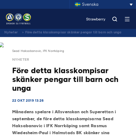
Svenska
Nyheter
>
Före detta klasskompisar skänker pengar till barn och unga
Sead Haksabanovic, IFK Norrköping
NYHETER
Före detta klasskompisar
skänker pengar till barn och
unga
22 OKT 2019 13:26
Månadens spelare i Allsvenskan och Superettan i
september, de före detta klasskompisarna Sead
Haksabanovic i IFK Norrköping samt Rasmus
Wiedesheim-Paul i Halmstads BK skänker sina