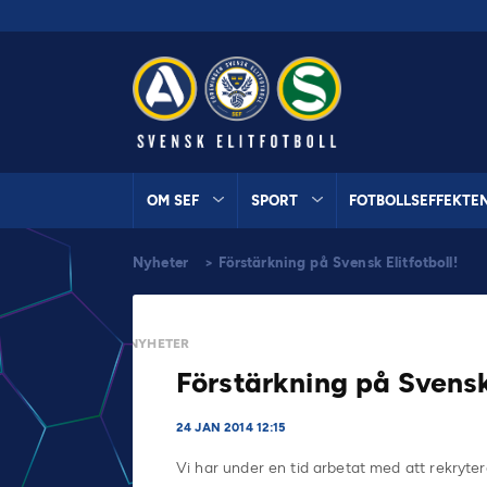
OM SEF
SPORT
FOTBOLLSEFFEKTE
Nyheter
>
Förstärkning på Svensk Elitfotboll!
NYHETER
Förstärkning på Svensk 
24 JAN 2014 12:15
Vi har under en tid arbetat med att rekryter