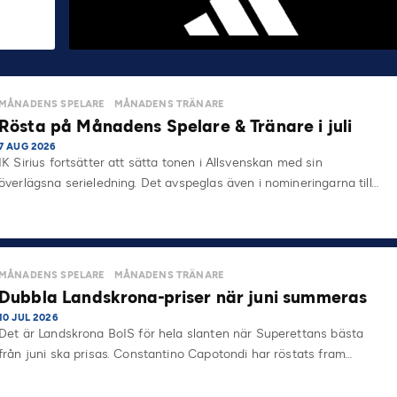
MÅNADENS SPELARE
MÅNADENS TRÄNARE
Rösta på Månadens Spelare & Tränare i juli
7 AUG 2026
IK Sirius fortsätter att sätta tonen i Allsvenskan med sin
överlägsna serieledning. Det avspeglas även i nomineringarna till…
MÅNADENS SPELARE
MÅNADENS TRÄNARE
Dubbla Landskrona-priser när juni summeras
10 JUL 2026
Det är Landskrona BoIS för hela slanten när Superettans bästa
från juni ska prisas. Constantino Capotondi har röstats fram…