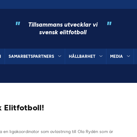
"
"
Tillsammans utvecklar vi
svensk elitfotboll
N
SAMARBETSPARTNERS
HÅLLBARHET
MEDIA
Elitfotboll!
a en ligakoordinator som avlastning till Ola Rydén som är