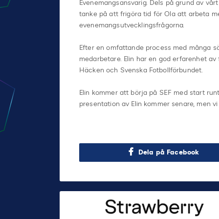
Evenemangsansvarig. Dels på grund av vårt
tanke på att frigöra tid för Ola att arbeta
evenemangsutvecklingsfrågorna.
Efter en omfattande process med många söka
medarbetare. Elin har en god erfarenhet av 
Häcken och Svenska Fotbollförbundet.
Elin kommer att börja på SEF med start runt
presentation av Elin kommer senare, men vi
Dela på Facebook