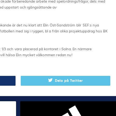
 ökade förberedande arbete med spelordningsfrågor, dels med
 med uppstart och igångsättande av
nde är det nu klart att Elin Öst-Sandström blir SEF:s nya
fotbollen med sig i ryggen, bl a från olika projektuppdrag hos BK
 1/3 och vara placerad på kontoret i Solna. En närmare
 vill hälsa Elin mycket välkommen redan nu!
Dela på Twitter