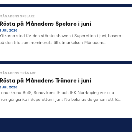
MÅNADENS SPELARE
Rösta på Månadens Spelare i juni
3 JUL 2026
Yttrarna stod för den största showen i Superettan i juni, baserat
på den trio som nominerats till utmärkelsen Månadens…
MÅNADENS TRÄNARE
Rösta på Månadens Tränare i juni
3 JUL 2026
Landskrona BoIS, Sandvikens IF och IFK Norrköping var alla
framgångsrika i Superettan i juni. Nu belönas de genom att få…