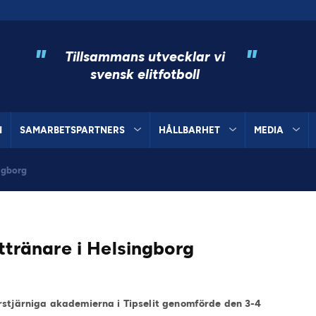
"
"
Tillsammans utvecklar vi
svensk elitfotboll
N
SAMARBETSPARTNERS
HÅLLBARHET
MEDIA
ingborg
ittränare i Helsingborg
rstjärniga akademierna i Tipselit genomförde den 3-4