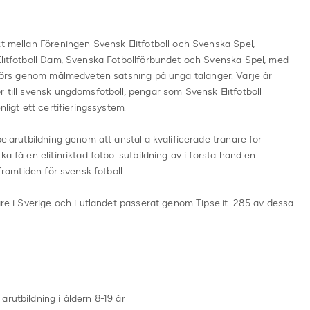
kt mellan Föreningen Svensk Elitfotboll och Svenska Spel,
Elitfotboll Dam, Svenska Fotbollförbundet och Svenska Spel, med
a görs genom målmedveten satsning på unga talanger. Varje år
r till svensk ungdomsfotboll, pengar som Svensk Elitfotboll
nligt ett certifieringssystem.
pelarutbildning genom att anställa kvalificerade tränare för
a få en elitinriktad fotbollsutbildning av i första hand en
framtiden för svensk fotboll.
are i Sverige och i utlandet passerat genom Tipselit. 285 av dessa
rutbildning i åldern 8-19 år