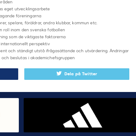
områden
nas eget utvecklingsarbete
tagande föreningarna
er, spelare, föräldrar, andra klubbar, kommun etc.
in roll inom den svenska fotbollen
dning som de viktigaste faktorerna
 internationellt perspektiv
ent och ständigt utstå ifrågasättande och utvärdering. Ändringar
ras och beslutas i akademichefsgruppen
Dela på Twitter