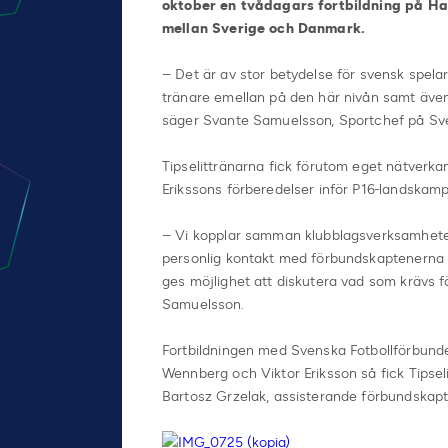
oktober en tvådagars fortbildning på H
mellan Sverige och Danmark.
– Det är av stor betydelse för svensk spela
tränare emellan på den här nivån samt även
säger Svante Samuelsson, Sportchef på Sven
Tipselittränarna fick förutom eget nätverk
Erikssons förberedelser inför P16-landskamp
– Vi kopplar samman klubblagsverksamhete
personlig kontakt med förbundskaptenerna f
ges möjlighet att diskutera vad som krävs f
Samuelsson.
Fortbildningen med Svenska Fotbollförbund
Wennberg och Viktor Eriksson så fick Tips
Bartosz Grzelak, assisterande förbundskapte