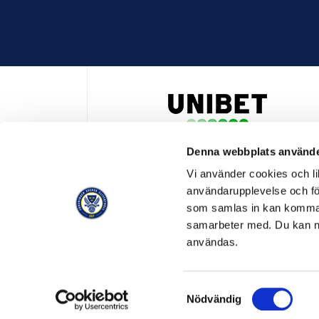
Denna webbplats använde
HUVUDPARTNER OCH PRESENTING PARTNER ALLSVENSKA
Vi använder cookies och lik
användarupplevelse och för
som samlas in kan komma 
samarbeter med. Du kan ned
användas.
OFFICIELL LEVERANTÖR
OFFICIE
Samtyckesval
Nödvändig
© SVENSK ELITFOTBOLL 2026
OM SVENSK ELITFOTBO