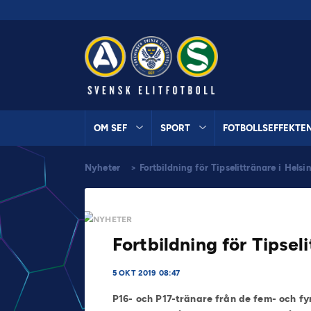
OM SEF
SPORT
FOTBOLLSEFFEKTE
Nyheter
>
Fortbildning för Tipselittränare i Hels
NYHETER
Fortbildning för Tipsel
5 OKT 2019 08:47
P16- och P17-tränare från de fem- och fy