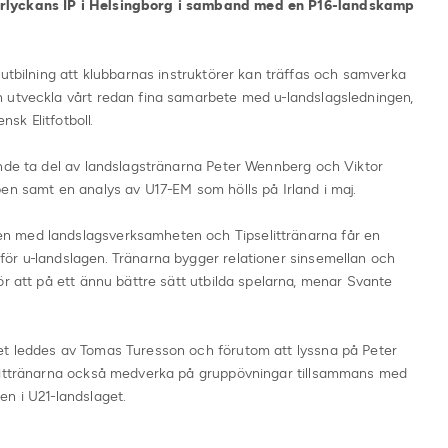
arlyckans IP i Helsingborg i samband med en P16-landskamp
rutbilning att klubbarnas instruktörer kan träffas och samverka
 utveckla vårt redan fina samarbete med u-landslagsledningen,
sk Elitfotboll.
ande ta del av landslagstränarna Peter Wennberg och Viktor
en samt en analys av U17-EM som hölls på Irland i maj.
n med landslagsverksamheten och Tipselittränarna får en
ör u-landslagen. Tränarna bygger relationer sinsemellan och
ör att på ett ännu bättre sätt utbilda spelarna, menar Svante
et leddes av Tomas Turesson och förutom att lyssna på Peter
elittränarna också medverka på gruppövningar tillsammans med
n i U21-landslaget.