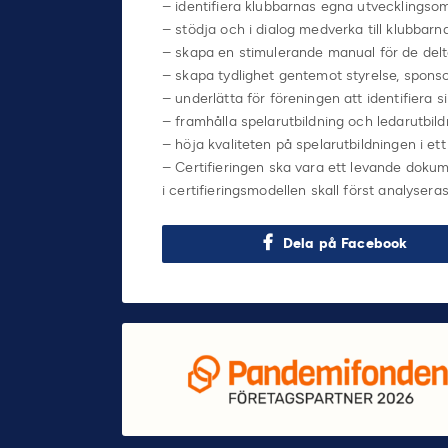
– identifiera klubbarnas egna utvecklings
– stödja och i dialog medverka till klubbar
– skapa en stimulerande manual för de del
– skapa tydlighet gentemot styrelse, sponsor
– underlätta för föreningen att identifiera s
– framhålla spelarutbildning och ledarutbil
– höja kvaliteten på spelarutbildningen i ett
– Certifieringen ska vara ett levande dokum
i certifieringsmodellen skall först analyse
Dela på Facebook