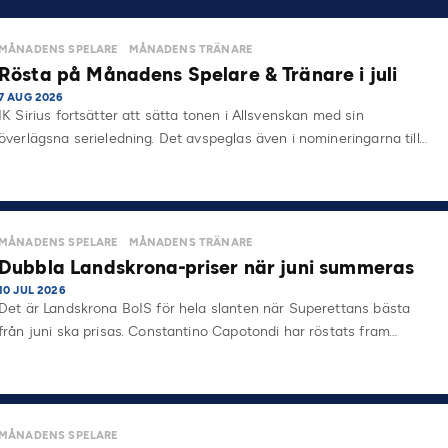
MÅNADENS SPELARE
MÅNADENS TRÄNARE
Rösta på Månadens Spelare & Tränare i juli
7 AUG 2026
IK Sirius fortsätter att sätta tonen i Allsvenskan med sin
överlägsna serieledning. Det avspeglas även i nomineringarna till…
MÅNADENS SPELARE
MÅNADENS TRÄNARE
Dubbla Landskrona-priser när juni summeras
10 JUL 2026
Det är Landskrona BoIS för hela slanten när Superettans bästa
från juni ska prisas. Constantino Capotondi har röstats fram…
MÅNADENS SPELARE