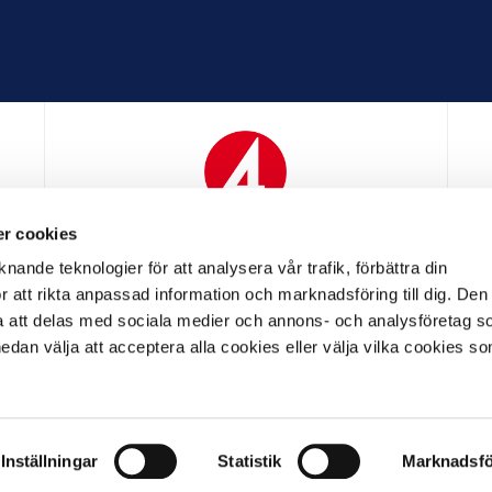
r cookies
N
MEDIAPARTNER
nande teknologier för att analysera vår trafik, förbättra din
 att rikta anpassad information och marknadsföring till dig. Den
att delas med sociala medier och annons- och analysföretag s
an välja att acceptera alla cookies eller välja vilka cookies so
LL PARTNER
OFFICIELL LEVERANTÖR
OFFICIELL 
Inställningar
Statistik
Marknadsfö
LL
ALLMÄNNA VILLKOR
INTEGRITETSPOLICY