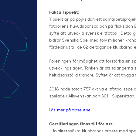
Fakta Tipselit:
Tipselit är på pojksidan ett samarbetsproje
fotbollens huvudsponsor, och på flicksidan 
syfte att utveckla svensk elitfotboll. Dett
bidrar Svenska Spel med tolv miljoner krono
fördelar ut till de 62 deltagande klubbarna e
Föreningen får möjlighet att förstärka sin s
utvecklingslagen. Tanken är att talangerna sk
heltidsanställd tränare. Syftet är att trygga 
2018 hade totalt 757 aktiva elitfotbollsspel
spelade i Allsvenskan och 301 i Superettan.
Läs mer på tipselit.se
Certifieringen finns till för att:
– kvalitetssäkra klubbarnas arbete med spela