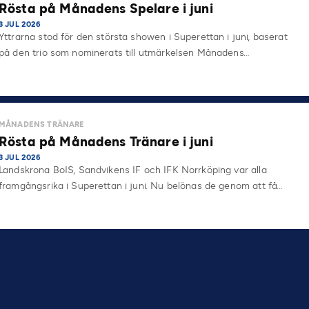
Rösta på Månadens Spelare i juni
3 JUL 2026
Yttrarna stod för den största showen i Superettan i juni, baserat
på den trio som nominerats till utmärkelsen Månadens…
MÅNADENS TRÄNARE
Rösta på Månadens Tränare i juni
3 JUL 2026
Landskrona BoIS, Sandvikens IF och IFK Norrköping var alla
framgångsrika i Superettan i juni. Nu belönas de genom att få…