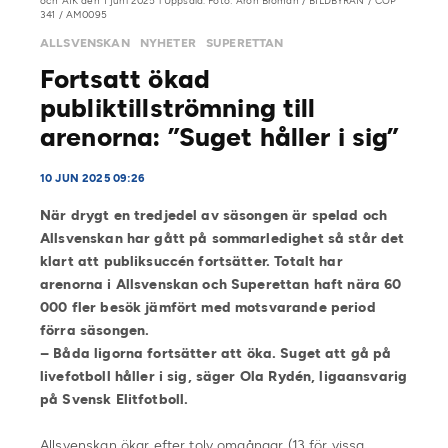
och AIK den 1 juni 2025 i Uppsala. Foto: Aron Broman / BILDBYRÅN / COP
341 / AM0095
ALLSVENSKAN
NYHETER
SUPERETTAN
Fortsatt ökad
publiktillströmning till
arenorna: ”Suget håller i sig”
10 JUN 2025 09:26
När drygt en tredjedel av säsongen är spelad och
Allsvenskan har gått på sommarledighet så står det
klart att publiksuccén fortsätter. Totalt har
arenorna i Allsvenskan och Superettan haft nära 60
000 fler besök jämfört med motsvarande period
förra säsongen.
–
Båda ligorna
fortsätter att öka. Suget att gå på
livefotboll håller i sig, säger Ola Rydén, ligaansvarig
på Svensk Elitfotboll.
Allsvenskan ökar efter tolv omgångar (13 för vissa