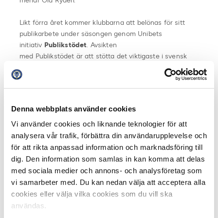
menar Ola Rydén.
Likt förra året kommer klubbarna att belönas för sitt
publikarbete under säsongen genom Unibets
initiativ
Publikstödet
. Avsikten
med Publikstödet är att stötta det viktigaste i svensk
fotboll, nämligen publikens engagemang. Totalt fördelas
20 miljoner kronor mellan klubbarna för att belöna
deras publikarbete. Ingen klubb får mindre än 200 000
kronor i utdelningen.
Denna webbplats använder cookies
Vi använder cookies och liknande teknologier för att
Aktuell publik säsongen 2025:
analysera vår trafik, förbättra din användarupplevelse och
Allsvenskan: 1 086 316 (11 084 i snitt per match)
för att rikta anpassad information och marknadsföring till
Superettan: 220 163 (2501 i snitt per match)
dig. Den information som samlas in kan komma att delas
Totalt båda ligorna: 1 306 479
med sociala medier och annons- och analysföretag som
vi samarbeter med. Du kan nedan välja att acceptera alla
Mest besökta matchen i Allsvenskan: AIK – Hammarby
cookies eller välja vilka cookies som du vill ska
47 727 åskådare
användas.
Mest besökta matchen i Superettan: Örebro SK –