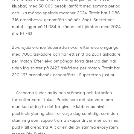
klubbar) med 50 000 besök jämfört med samma period
och lika många spelade matcher 2024. Totalt har 1 086
316 arenabesök genomförts så här långt. Snittet per
match ligger på 11 084 åskådare, att jämföra med 2024
års 10 763.
25-årsjubilerande Superettan ökar efter elva omgångar
med 7000 åskådare och har ett snitt på 2501 åskådare
per match. Efter elva omgångar förra året vid den här
tiden låg snittet på 2423 åskådare per match. Totalt har
220 163 arenabesök genomförts i Superettan just nu.
– Arenorna ljuder av liv och stämning och fotbollen
fortsätter vara i fokus. Precis som det ska vara men
man kan aldrig ta det för givet. Klubbarnas nivå i
publikrekrytering ökar för varje dag samtidigt som den
stämning som supportrarna skapar driver mer och mer
publik till arenorna. Allt är en del av samma ekosystem,