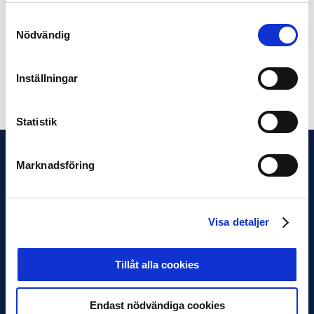
Västerås SK 9512 åskådare
Samtyckesval
Nödvändig
Mål per match i Allsvenskan: 2.27
Mål per match I Superettan: 2.82
Inställningar
Dela på Facebook
Dela på Twitter
Statistik
Marknadsföring
Visa detaljer
Tillåt alla cookies
Endast nödvändiga cookies