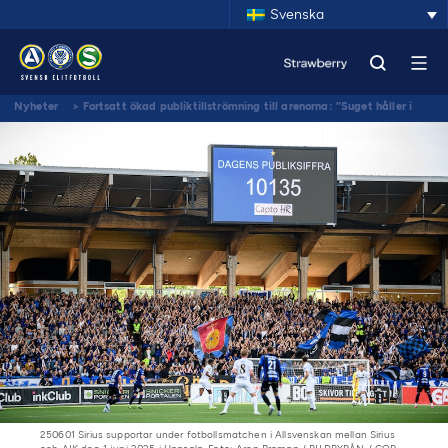
Svenska
Nyheter
>
Fortsatt ökad publiktillströmning till arenorna: ”Suget håller i
sig”
250601 Sirius supportar under fotbollsmatchen i Allsvenskan mellan Sirius