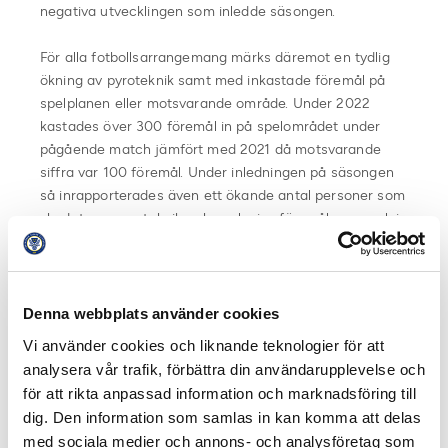
negativa utvecklingen som inledde säsongen.
För alla fotbollsarrangemang märks däremot en tydlig
ökning av pyroteknik samt med inkastade föremål på
spelplanen eller motsvarande område. Under 2022
kastades över 300 föremål in på spelområdet under
pågående match jämfört med 2021 då motsvarande
siffra var 100 föremål. Under inledningen på säsongen
så inrapporterades även ett ökande antal personer som
skadats av pyroteknik och explosiva föremål exempelvis
brännskador, inhalerat rök eller hörselskador.
Inför säsongen 2023
Denna webbplats använder cookies
Inför 2023 kommer Polismyndigheten tillsammans med
Vi använder cookies och liknande teknologier för att
Svensk Elitfotboll och Svenska Fotbollförbundet att
analysera vår trafik, förbättra din användarupplevelse och
initiera ett flertal projekt bland annat inom
för att rikta anpassad information och marknadsföring till
kameraövervakning. Det kommer ge ytterligare verktyg
dig. Den information som samlas in kan komma att delas
föra att på ett rättssäkert sätt kunna identifiera de
med sociala medier och annons- och analysföretag som