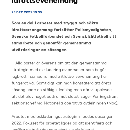
idrottsevenemang
23 DEC 2022 10:30
Som en del i arbetet med trygga och säkra
idrottsarrangemang fortsätter Polismyndigheten,
Svenska Fotbollförbundet och Svensk Elitfotboll sitt
samarbete och genomför gemensamma
utvärderingar av säsongen.
– Alla parter är överens om att den gemensamma
strategin med exkludering av personer som begår
lagbrott i samband med elitfotbollsevenemang har
fungerat väl. Samtidigt kan man konstatera att årets
säsong hade en stökig inledning men där vi upplevde
att det blev något bättre mot slutet, säger Per Engström,
sektionschef vid Nationella operativa avdelningen (Noa).
Arbetet med exkluderingsstrategin inleddes säsongen
2022. Fokuset för arbetet ligger på att identifiera och
lagföra de individer som gjort sig skyldiga till