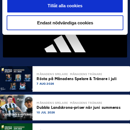
Tillåt alla cookies
Endast nödvändiga cookies
MÅNADENS SPELARE
MÅNADENS TRÄNARE
Rösta på Månadens Spelare & Tränare i juli
7 AUG 2026
MÅNADENS SPELARE
MÅNADENS TRÄNARE
Dubbla Landskrona-priser när juni summeras
10 JUL 2026