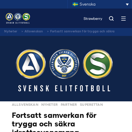
Svenska
Nyheter
>
Allsvenskan
>
Fortsatt samverkan för trygga och säkra
idrottsevenemang
ALLSVENSKAN
NYHETER
PARTNER
SUPERETTAN
Fortsatt samverkan för
trygga och säkra