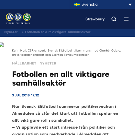
Svenska
Nyheter
>
Fotbollen en allt viktigare samhällsaktör
Karin Heri, CSR-ansvarig Svensk Elitfotboll tillsammans med Charbél Gabro,
årets talargenombrott och Staffan Taylor, moderator.
HÅLLBARHET
NYHETER
Fotbollen en allt viktigare
samhällsaktör
3 JUL 2019 17:32
När Svensk Elitfotboll summerar politikerveckan i
Almedalen så står det klart att fotbollen spelar en
allt viktigare roll i samhället.
– Vi upplevde ett stort intresse från politiker och
organisation som medverkade i Almedalen att