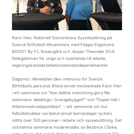
Karin Heri, Nationell Samordnare Sysselsättning på
Svensk Elitfotboll tillsammans med Filippa Engstrand
BOOST By FC Rosengård och Jesper Theander DUA
Delegationen för unga och nyanlända till arbete,
regeringskansliet/arbetsmarknadsdepartementet.
Dagarna i Almedalen blev intensiva för Svensk
Elitfotbolls personal. Bland annat medverkade Karin Heri
i ett seminarie om ”Kan bättre matchning göra fler
människor delaktiga i Sverigebygget?” och ”Öppet mål i
Arbetsmarknadspolitiken” – ett seminarie om hur
fotbollsklubbar via bland annat karriärdagar lyckats
sätta över 100 personer i arbete och sysselsättning. Det
sistnämna seminarie modererades av Beatrice Clarke,