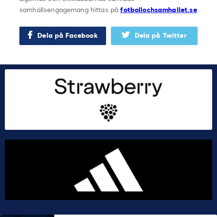
samhällsengagemang hittas på
fotbollochsamhallet.se
Dela på Facebook
Dela på Twitter