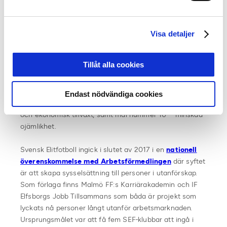
En del av paketeringen är att ligornas och klubbarnas
samtliga samhällsengagemang mäts och genomförs
med
en tydlig riktning mot FN:s globala mål för
Visa detaljer
hållbar utveckling
. Av de 17 definierade målen har vi
inriktat oss på tre separata fokusområden där olika
Tillåt alla cookies
initiativ genomförs inom respektive delområde.
Det handlar om delmål nummer 3 – God hälsa och
Endast nödvändiga cookies
välbefinnande, nummer 8 – Anständiga arbetsvillkor
och ekonomisk tillväxt, samt mål nummer 10 – minskad
ojämlikhet.
Svensk Elitfotboll ingick i slutet av 2017 i en
nationell
överenskommelse med Arbetsförmedlingen
där syftet
är att skapa sysselsättning till personer i utanförskap.
Som förlaga finns Malmö FF:s Karriärakademin och IF
Elfsborgs Jobb Tillsammans som båda är projekt som
lyckats nå personer långt utanför arbetsmarknaden.
Ursprungsmålet var att få fem SEF-klubbar att ingå i