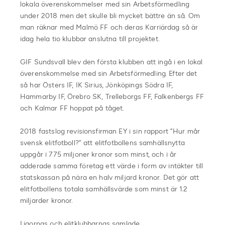
lokala överenskommelser med sin Arbetsförmedling
under 2018 men det skulle bli mycket bättre än så. Om
man räknar med Malmö FF och deras Karriärdag så är
idag hela tio klubbar anslutna till projektet.
GIF Sundsvall blev den första klubben att ingå i en lokal
överenskommelse med sin Arbetsförmedling. Efter det
så har Östers IF, IK Sirius, Jönköpings Södra IF,
Hammarby IF, Örebro SK, Trelleborgs FF, Falkenbergs FF
och Kalmar FF hoppat på tåget.
2018 fastslog revisionsfirman EY i sin rapport ”Hur mår
svensk elitfotboll?” att elitfotbollens samhällsnytta
uppgår i 775 miljoner kronor som minst, och i år
adderade samma företag ett värde i form av intäkter till
statskassan på nära en halv miljard kronor. Det gör att
elitfotbollens totala samhällsvärde som minst är 1.2
miljarder kronor.
Ligornas och elitklubbarnas samlade