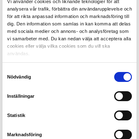
Vi använder cookies och liknande teknologier för att
analysera vår trafik, förbättra din användarupplevelse och
för att rikta anpassad information och marknadsföring till
dig. Den information som samlas in kan komma att delas
med sociala medier och annons- och analysföretag som
vi samarbeter med. Du kan nedan välja att acceptera alla
cookies eller välja vilka cookies som du vill ska
användas.
Foto: Peter Holgersson / BILDBYRÅN / Cop 102
Samtyckesval
Nödvändig
Fakta Svensk Elitfotboll och samhället:
Elitfotbollens samhällsengagemang vill bidra till ett
bättre samhälle som hjälper klubbarnas närområde på
Inställningar
riktigt. Centralt från ligans håll jobbar Svensk Elitfotboll
med värdegrund, uppförandekod, psykisk ohälsa och
Statistik
exempelvis allas lika värde. Svensk Elitfotboll jobbar
också hårt med att paketera elitklubbarnas
samhällsengagemang och sätta dessa i en kontext.
Marknadsföring