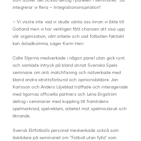
som utöver det också deltog i panelen i seminariet ”Så
integrerar vi flera – Integrationsinspiration”.
– Vi visste inte vad vi skulle vänta oss innan vi åkte till
Gotland men vi har verkligen fått chansen att visa upp
vår organisation, vårt arbete och vad fotbollen faktiskt
kan åstadkomma, säger Karin Heri.
Calle Stjerna medverkade i någon panel utan gick runt
och samlade intryck på bland annat Svenska Spels
seminarie om anti matchfixning och nätverkade med
bland andra idrottsförbund och opinionsbildare. Jan
Karlsson och Anders Liljeblad träffade och interagerade
med ligornas officiella partners och Lena Engström
deltog i seminarier med koppling till framtidens
spelmarknad, spelreklam, arbetet mot spelmissbruk och
liknande.
Svensk Elitfotbolls personal medverkade också som
åskådare på seminariet om ”Fotboll utan fylla” som