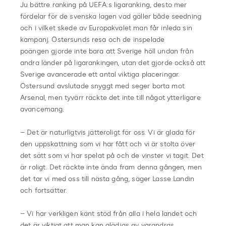
Ju bättre ranking på UEFA:s ligaranking, desto mer
fördelar för de svenska lagen vad gäller både seedning
och i vilket skede av Europakvalet man får inleda sin
kampanj. Östersunds resa och de inspelade
poängen gjorde inte bara att Sverige höll undan från
andra länder på ligarankingen, utan det gjorde också att
Sverige avancerade ett antal viktiga placeringar.
Östersund avslutade snyggt med seger borta mot
Arsenal, men tyvärr räckte det inte till något ytterligare
avancemang.
– Det är naturligtvis jätteroligt för oss. Vi är glada för
den uppskattning som vi har fått och vi är stolta över
det sätt som vi har spelat på och de vinster vi tagit. Det
är roligt. Det räckte inte ända fram denna gången, men
det tar vi med oss till nästa gång, säger Lasse Landin
och fortsätter.
– Vi har verkligen känt stöd från alla i hela landet och
det är viktigt att man kan glädjas av varandras