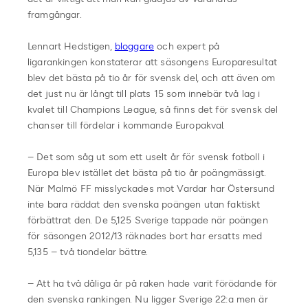
framgångar.
Lennart Hedstigen,
bloggare
och expert på
ligarankingen konstaterar att säsongens Europaresultat
blev det bästa på tio år för svensk del, och att även om
det just nu är långt till plats 15 som innebär två lag i
kvalet till Champions League, så finns det för svensk del
chanser till fördelar i kommande Europakval.
– Det som såg ut som ett uselt år för svensk fotboll i
Europa blev istället det bästa på tio år poängmässigt.
När Malmö FF misslyckades mot Vardar har Östersund
inte bara räddat den svenska poängen utan faktiskt
förbättrat den. De 5,125 Sverige tappade när poängen
för säsongen 2012/13 räknades bort har ersatts med
5,135 – två tiondelar bättre.
– Att ha två dåliga år på raken hade varit förödande för
den svenska rankingen. Nu ligger Sverige 22:a men är