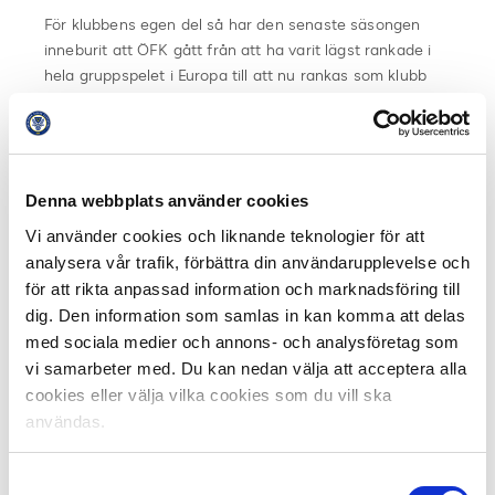
För klubbens egen del så har den senaste säsongen
inneburit att ÖFK gått från att ha varit lägst rankade i
hela gruppspelet i Europa till att nu rankas som klubb
122 i hela Europa (Malmö är bästa svenska lag på
rankingen, med plats 98).
– Vi var lägst rankade av alla lag men nu är vi här, och
Denna webbplats använder cookies
vi vill göra det igen. Vi vill alltid vinna nästa match och
vinner man tillräckligt många så räcker det långt.
Vi använder cookies och liknande teknologier för att
Problemet är bara att ibland förlorar man också, säger
analysera vår trafik, förbättra din användarupplevelse och
Lasse Landin, och lägger till.
för att rikta anpassad information och marknadsföring till
dig. Den information som samlas in kan komma att delas
– Men vi är fortfarande obesegrade på Emirates, det är
med sociala medier och annons- och analysföretag som
vi ju faktiskt.
vi samarbeter med. Du kan nedan välja att acceptera alla
cookies eller välja vilka cookies som du vill ska
Samtliga länder bakom Sverige är också utslagna från
användas.
vårens Europaspel och kan inte passera innan
sommaren. I sommar stryks dessutom resultaten från
Samtyckesval
säsongen 13/14 vilket innebär att andra länder tappar