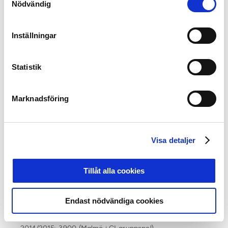
Nödvändig
fler poäng än vad Sverige gör, och då finns häng på
plats 20 på rankingen utan att en enda match har
spelats.
Inställningar
UEFA:s ranking:
18. Israel 21.750
Statistik
19. Cypern 21.550
20. Rumänien 20.450
Marknadsföring
21. Polen 20.125
22. Sverige 19.975
23. Azerbajdzjan 19.125
24. Bulgarien 19.125
Visa detaljer
25. Serbien 18.750
26. Skottland 18.625
27. Vitryssland 18.625
Tillåt alla cookies
Sveriges poäng de senaste fem åren vilket ligger till
Endast nödvändiga cookies
grund för totalen:
2013/2014: 3.200 (Elfsborg i EL-gruppspel)