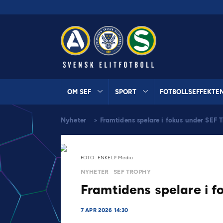
OM SEF
SPORT
FOTBOLLSEFFEKTE
Nyheter
>
Framtidens spelare i fokus under SEF
FOTO: ENKELP Media
NYHETER
SEF TROPHY
Framtidens spelare i 
7 APR 2026 14:30