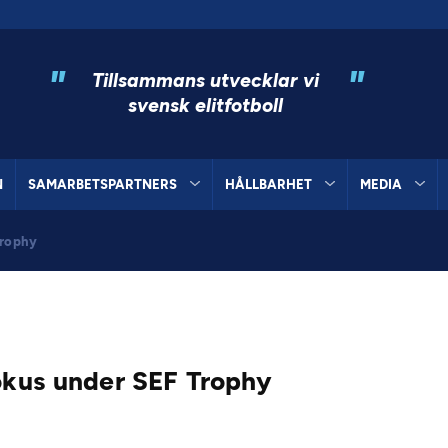
"
"
Tillsammans utvecklar vi
svensk elitfotboll
N
SAMARBETSPARTNERS
HÅLLBARHET
MEDIA
 Trophy
fokus under SEF Trophy