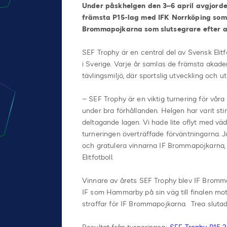
Under påskhelgen den 3–6 april avgjordes
främsta P15-lag med IFK Norrköping som vä
Brommapojkarna som slutsegrare efter at
SEF Trophy är en central del av Svensk Elit
i Sverige. Varje år samlas de främsta akadem
tävlingsmiljö, där sportslig utveckling och ut
– SEF Trophy är en viktig turnering för vår
under bra förhållanden. Helgen har varit st
deltagande lagen. Vi hade lite oflyt med vädr
turneringen överträffade förväntningarna. J
och gratulera vinnarna IF Brommapojkarna
Elitfotboll.
Vinnare av årets SEF Trophy blev IF Brommap
IF som Hammarby på sin väg till finalen mot
straffar för IF Brommapojkarna. Trea slut