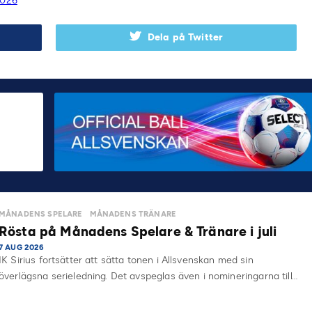
2026
Dela på Twitter
MÅNADENS SPELARE
MÅNADENS TRÄNARE
Rösta på Månadens Spelare & Tränare i juli
7 AUG 2026
IK Sirius fortsätter att sätta tonen i Allsvenskan med sin
överlägsna serieledning. Det avspeglas även i nomineringarna till…