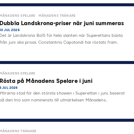
MÅNADENS SPELARE
MÅNADENS TRÄNARE
Dubbla Landskrona-priser när juni summeras
10 JUL 2026
Det är Landskrona BoIS för hela slanten när Superettans bästa
från juni ska prisas. Constantino Capotondi har röstats fram…
MÅNADENS SPELARE
Rösta på Månadens Spelare i juni
3 JUL 2026
Yttrarna stod för den största showen i Superettan i juni, baserat
på den trio som nominerats till utmärkelsen Månadens…
MÅNADENS TRÄNARE