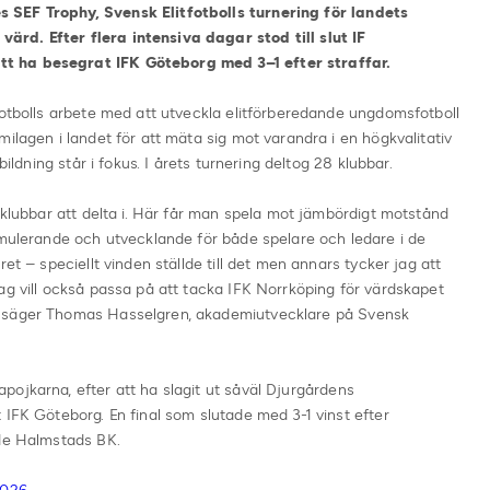
 SEF Trophy, Svensk Elitfotbolls turnering för landets
rd. Efter flera intensiva dagar stod till slut IF
t ha besegrat IFK Göteborg med 3–1 efter straffar.
fotbolls arbete med att utveckla elitförberedande ungdomsfotboll
ilagen i landet för att mäta sig mot varandra i en högkvalitativ
bildning står i fokus. I årets turnering deltog 28 klubbar.
a klubbar att delta i. Här får man spela mot jämbördigt motstånd
imulerande och utvecklande för både spelare och ledare i de
et – speciellt vinden ställde till det men annars tycker jag att
ag vill också passa på att tacka IFK Norrköping för värdskapet
, säger Thomas Hasselgren, akademiutvecklare på Svensk
ojkarna, efter att ha slagit ut såväl Djurgårdens
 IFK Göteborg. En final som slutade med 3-1 vinst efter
ade Halmstads BK.