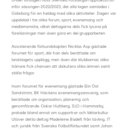
Under lördagen hölls Svenska Futsalligan upptaktsträff
inför säsongen 2022/2023, där alla lagen samlades i
Göteborg för en heldag med olika aktiviteter. Dagen var
uppdelad i tre olika forum, sport, evenemang och
medlemsmöte, vilket deltagarna dels fick lyssna på
föreläsningar men även göra en del grupparbeten.
Assisterande förbundskapten Nicklas Asp gästade
forumet för sport, där han dels berättade om
landslagets upplägg, men även där klubbarnas olika
tränare fick chansen att diskutera olika ämnen samt
ställa frågor.
Inom forumet för evenemang gästade Elin Öst
Sandström, BK Häckens evenemangsansvarig, som
berättade om organisation, planering och
genomförande. Oskar Hultberg, SLO i Hammarby,
pratade bland annat om supportrar och läktarkultur.
Utöver detta deltog Madeleine Badelt från tävling, IT
och juridik från Svenska Fotbollförbundet samt Johan