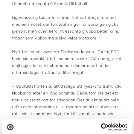
Gunnebo, delegat på Svensk Elitfotboll.
Liga-ansvarig Lasse Ternström höll det tredje forumet,
medlemsmötet, där förutsättningar för säsongen gicks
igenom, men även flera intressanta grupparbeten kring
frågor som klubbarna själva velat prata om.
Nytt för i år var även att Elitdomarklubben i Futsal, EDF,
hade sin upptaktsträff i samma lokaler i Göteborg, vilket
möjliggjorde för klubbarna och domarna att under
eftermiddagen träffas för lite mingel.
– Upptaktsträffen är alltid roliga, att fysiskt få träffa alla
klubbarna efter en lång sommar. Dessutom blir det ett
naturligt startskott för säsongen. Det är viktigt att hela
tiden dela information till klubbarna, så att vi utvecklas i
rätt takt tillsammans. Nytt för i år var att vi hade vår
träff i samma lokaler som domarna, vilket var positivt.
Det gav chansen för klubbarna och domarna att träffas