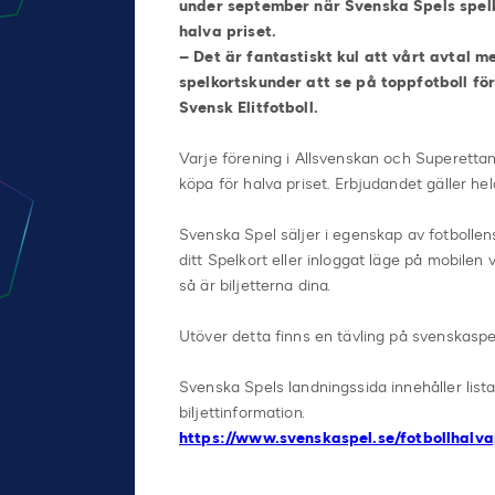
under september när Svenska Spels spelk
halva priset.
– Det är fantastiskt kul att vårt avtal 
spelkortskunder att se på toppfotboll fö
Svensk Elitfotboll.
Varje förening i Allsvenskan och Superetta
köpa för halva priset. Erbjudandet gäller he
Svenska Spel säljer i egenskap av fotbollen
ditt Spelkort eller inloggat läge på mobilen
så är biljetterna dina.
Utöver detta finns en tävling på svenskaspel
Svenska Spels landningssida innehåller lista
biljettinformation.
https://
www.svenskaspel.se/fotbollhalva