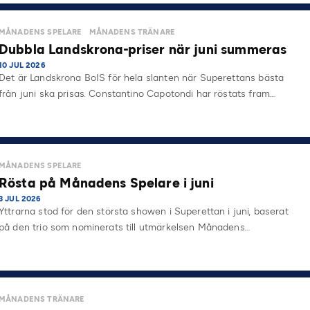
MÅNADENS SPELARE
MÅNADENS TRÄNARE
Dubbla Landskrona-priser när juni summeras
10 JUL 2026
Det är Landskrona BoIS för hela slanten när Superettans bästa
från juni ska prisas. Constantino Capotondi har röstats fram…
MÅNADENS SPELARE
Rösta på Månadens Spelare i juni
3 JUL 2026
Yttrarna stod för den största showen i Superettan i juni, baserat
på den trio som nominerats till utmärkelsen Månadens…
MÅNADENS TRÄNARE