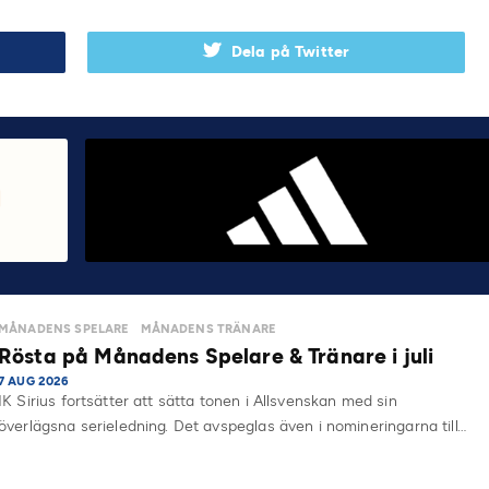
Dela på Twitter
MÅNADENS SPELARE
MÅNADENS TRÄNARE
Rösta på Månadens Spelare & Tränare i juli
7 AUG 2026
IK Sirius fortsätter att sätta tonen i Allsvenskan med sin
överlägsna serieledning. Det avspeglas även i nomineringarna till…