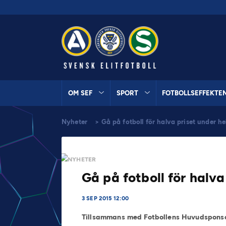
OM SEF
SPORT
FOTBOLLSEFFEKTE
Nyheter
>
Gå på fotboll för halva priset under h
NYHETER
Gå på fotboll för halv
3 SEP 2015 12:00
Tillsammans med Fotbollens Huvudsponso