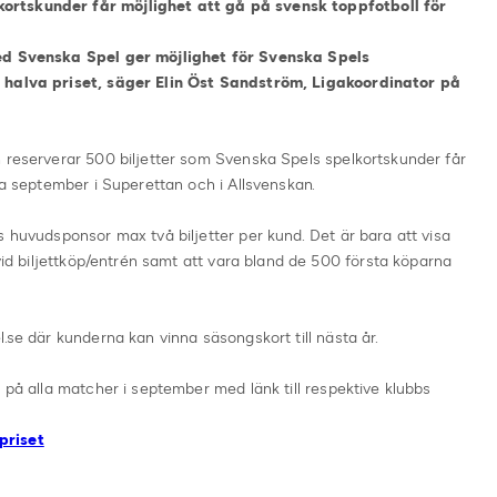
ortskunder får möjlighet att gå på svensk toppfotboll för
med Svenska Spel ger möjlighet för Svenska Spels
r halva priset, säger Elin Öst Sandström, Ligakoordinator på
n reserverar 500 biljetter som Svenska Spels spelkortskunder får
la september i Superettan och i Allsvenskan.
s huvudsponsor max två biljetter per kund. Det är bara att visa
 vid biljettköp/entrén samt att vara bland de 500 första köparna
.se där kunderna kan vinna säsongskort till nästa år.
 på alla matcher i september med länk till respektive klubbs
priset