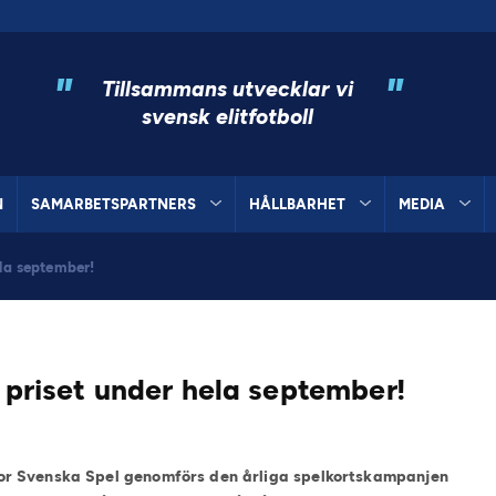
"
"
Tillsammans utvecklar vi
svensk elitfotboll
N
SAMARBETSPARTNERS
HÅLLBARHET
MEDIA
ela september!
a priset under hela september!
r Svenska Spel genomförs den årliga spelkortskampanjen