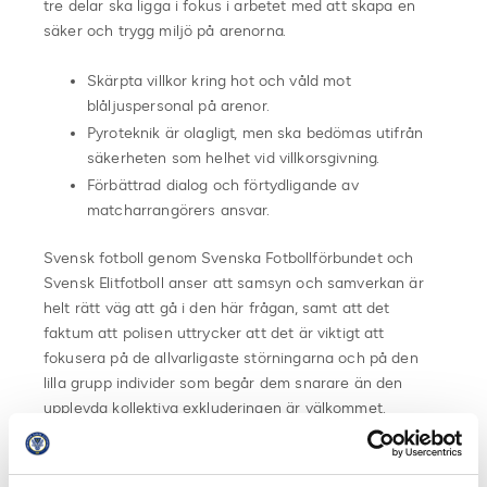
tre delar ska ligga i fokus i arbetet med att skapa en
säker och trygg miljö på arenorna.
Skärpta villkor kring hot och våld mot
blåljuspersonal på arenor.
Pyroteknik är olagligt, men ska bedömas utifrån
säkerheten som helhet vid villkorsgivning.
Förbättrad dialog och förtydligande av
matcharrangörers ansvar.
Svensk fotboll genom Svenska Fotbollförbundet och
Svensk Elitfotboll anser att samsyn och samverkan är
helt rätt väg att gå i den här frågan, samt att det
faktum att polisen uttrycker att det är viktigt att
fokusera på de allvarligaste störningarna och på den
lilla grupp individer som begår dem snarare än den
upplevda kollektiva exkluderingen är välkommet.
Förslaget till ny handbok för villkorsgivning av
idrottsevenemang förväntas att inom kort fastställas av