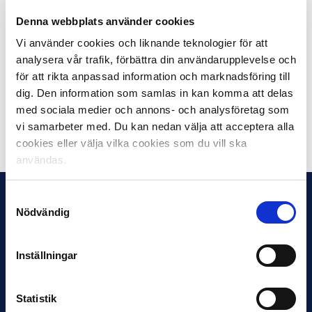
Polismyndigheten.
Denna webbplats använder cookies
Vi använder cookies och liknande teknologier för att
Svenska Fotbollförbundet
analysera vår trafik, förbättra din användarupplevelse och
Svensk Elitfotboll
för att rikta anpassad information och marknadsföring till
dig. Den information som samlas in kan komma att delas
Läs polisens kommunikation här
med sociala medier och annons- och analysföretag som
vi samarbeter med. Du kan nedan välja att acceptera alla
Dela på Facebook
Dela på Twitter
cookies eller välja vilka cookies som du vill ska
användas.
Samtyckesval
Nödvändig
Inställningar
Statistik