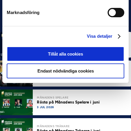
Marknadsföring
Visa detaljer
MÅNADENS SPELARE
MÅNADENS TRÄNARE
Rösta på Månadens Spelare & Tränare i juli
7 AUG 2026
Tillåt alla cookies
MÅNADENS SPELARE
MÅNADENS TRÄNARE
Endast nödvändiga cookies
Dubbla Landskrona-priser när juni summeras
10 JUL 2026
MÅNADENS SPELARE
Rösta på Månadens Spelare i juni
3 JUL 2026
MÅNADENS TRÄNARE
Rösta på Månadens Tränare i juni