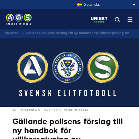
Svenska
Nyheter
>
Gällande polisens förslag till ny handbok för villkorsgivning av
idrottsevenemang
ALLSVENSKAN
NYHETER
SUPERETTAN
Gällande polisens förslag till
ny handbok för