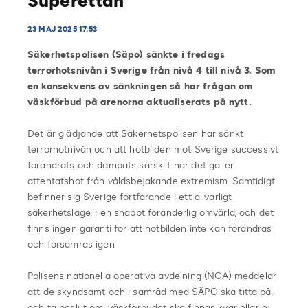
Superettan
23 MAJ 2025 17:53
Säkerhetspolisen (Säpo) sänkte i fredags
terrorhotsnivån i Sverige från nivå 4 till nivå 3. Som
en konsekvens av sänkningen så har frågan om
väskförbud på arenorna aktualiserats på nytt.
Det är glädjande att Säkerhetspolisen har sänkt
terrorhotnivån och att hotbilden mot Sverige successivt
förändrats och dämpats särskilt när det gäller
attentatshot från våldsbejakande extremism. Samtidigt
befinner sig Sverige fortfarande i ett allvarligt
säkerhetsläge, i en snabbt föränderlig omvärld, och det
finns ingen garanti för att hotbilden inte kan förändras
och försämras igen.
Polisens nationella operativa avdelning (NOA) meddelar
att de skyndsamt och i samråd med SÄPO ska titta på,
och ta beslut om, väskförbudet ska finnas kvar eller ej.