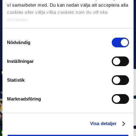
vi samarbeter med. Du kan nedan välja att acceptera alla
cookies eller välja vilka cookies som du vill ska
användas.
Samtyckesval
Nödvändig
Inställningar
MÅNADENS SPELARE
MÅNADENS TRÄNARE
Statistik
Rösta på Månadens Spelare & Tränare i juli
7 AUG 2026
Marknadsföring
MÅNADENS SPELARE
MÅNADENS TRÄNARE
Dubbla Landskrona-priser när juni summeras
10 JUL 2026
Visa detaljer