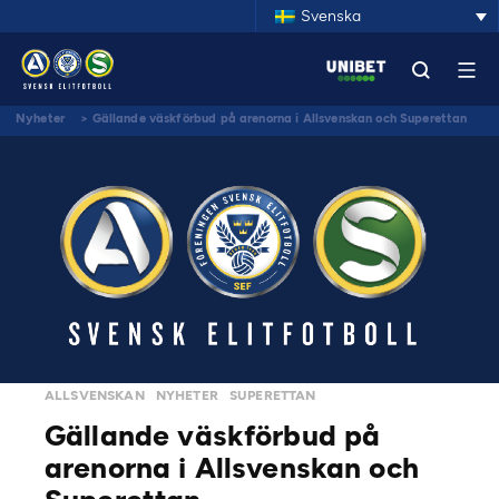
Svenska
Nyheter
>
Gällande väskförbud på arenorna i Allsvenskan och Superettan
ALLSVENSKAN
NYHETER
SUPERETTAN
Gällande väskförbud på
arenorna i Allsvenskan och