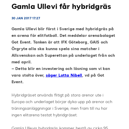
Gamla Ullevi får hybridgräs
30 JAN 2017 17:27
Gamla Ullevi blir först i Sverige med hybridgräs på
en arena för elitfotboll. Det meddelar arenabolaget
Got Event. Tanken är att IFK Göteborg, GAIS och
Örgryte alla ska kunna spela sina matcher i
Allsvenskan och Superettan på underlaget från och
med april.
– Detta blir en investering och lösning som vi kan
vara stolta över,
säger Lotta Nibell
, vd på Got
Event.
Hybridgräset används flitigt på stora arenor ute i
Europa och underlaget börjar dyka upp på arenor och
träningsanläggningar i Sverige, men fram till nu har
ingen elitarena testat hybridgräset.
Gamla Ullevis hybridgräs kommer bestå av cirka 95