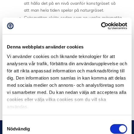
att hålla det på en nivå ovanför konstgräset så
att man hela tiden spelar på naturgräset.
Gräsmattan sköts sedan som en vanlig gräsmatta
vad gäller bevattning och dränering etc.
En förutsättning för hybridgräsets fortlevnad är
värme i marken, precis som det är med vanligt
gräs.
Denna webbplats använder cookies
Vi använder cookies och liknande teknologier för att
analysera vår trafik, förbättra din användarupplevelse och
Läs mer:
för att rikta anpassad information och marknadsföring till
Svensk Elitfotboll utreder förslag om underlag
dig. Den information som samlas in kan komma att delas
Hybridgräs – framtidens underlag?
med sociala medier och annons- och analysföretag som
IFK Göteborg lägger hybridgräs på Kamratgården
vi samarbeter med. Du kan nedan välja att acceptera alla
cookies eller välja vilka cookies som du vill ska
Dela på Facebook
Dela på Twitter
användas.
Samtyckesval
Nödvändig