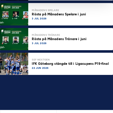
MÅNADENS SPELARE
Rösta på Månadens Spelare i juni
3 JUL 2026
MÅNADENS TRÄNARE
Rösta på Månadens Tränare i juni
3 JUL 2026
SEF NEXTGEN
IFK Göteborg stängde till i Ligacupens P19-final
22 JUN 2026