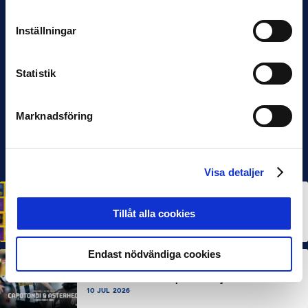
Inställningar
Statistik
Marknadsföring
Visa detaljer
HÅLLBARHET
Svensk Elitfotboll lanserar Fotbollseffekten – en
Tillåt alla cookies
rapport om Sveriges starkaste folkrörelse och
samhällskraft
22 JUN 2026
Endast nödvändiga cookies
MÅNADENS SPELARE
MÅNADENS TRÄNARE
Dubbla Landskrona-priser när juni summeras
10 JUL 2026