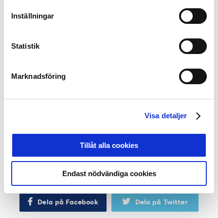
sakna Strömvallen.
Inställningar
– Sportsligt saknas Strömvallen. Det var inte lätt flytta
från arenan. Vi är Sveriges äldsta flersektionsförening
och vi är intimt förknippade med Strömvallen.
Vi har
Statistik
klarat kvalmatcher och hängt kvar i allsvenskan en
gång i tiden. Ett bra minne och en klassiker är när vi
vände 3-0 i halvtid till seger med 4-3 Malmö FF i
Marknadsföring
Allsvenskan, minns Leif Lindstrand.
Förhoppningsvis kommer det finnas utrymme att minnas
Visa detaljer
stora matcher även på Gavlevallen i framtiden.
Premiären är en sådan match, inte bara för hur det såg
ut på fotbollsplanen.
Tillåt alla cookies
Robert Johansson
Endast nödvändiga cookies
FOTO: Bildbyrån och Stefan Lundin
Dela på Facebook
Dela på Twitter