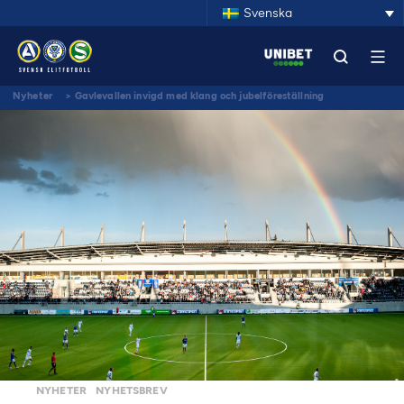
Svenska
Nyheter
>
Gavlevallen invigd med klang och jubelföreställning
NYHETER
NYHETSBREV