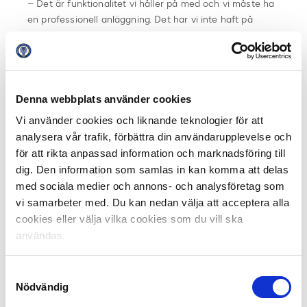
– Det är funktionalitet vi håller på med och vi måste ha
en professionell anläggning. Det har vi inte haft på
Strömvallen. Den är charmig men vi försökte få till en ny
arena där, men det gick inte på grund av kulturvärdet.
Då fick vi tänka om, säger Leif Lindstrand.
Visst kommer anrika Strömvallen att saknas och flytten
Denna webbplats använder cookies
har inte varit problemfri men samtidigt fanns det inga
Vi använder cookies och liknande teknologier för att
alternativ. Gefle ser flera fördelar med en arena på en
analysera vår trafik, förbättra din användarupplevelse och
ny plats, dessutom nära hockeylaget Brynäs.
för att rikta anpassad information och marknadsföring till
– Av nostalgiska skäl hade många svårt att acceptera
dig. Den information som samlas in kan komma att delas
en flytt men ska det finnas utrymme för två elitlag i
med sociala medier och annons- och analysföretag som
Gävle så måste vi hitta samarbetsformer och nu är vi
vi samarbeter med. Du kan nedan välja att acceptera alla
stationerade nära Brynäs. Det ger synergieffekter. Vi
cookies eller välja vilka cookies som du vill ska
behöver inte investera i sådant som redan finns hos
användas.
grannen. Vi tar inga risker, vi behöver inga kostnader, vi
delar på vinsten, menar Leif Lindstrand.
Samtyckesval
Nödvändig
Gefles ordförande säger att det inte finns utrymme att
vara nostalgisk men det är klart att han också kommer