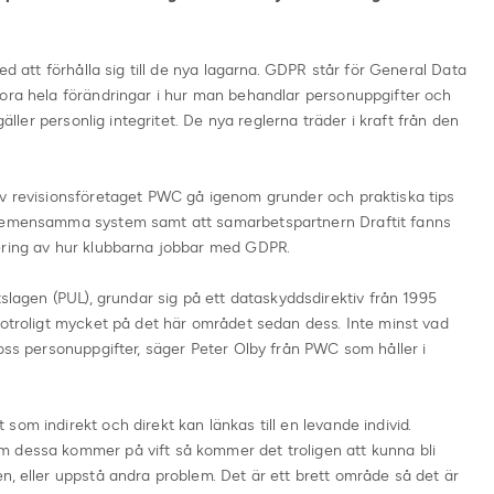
ed att förhålla sig till de nya lagarna. GDPR står för General Data
tora hela förändringar i hur man behandlar personuppgifter och
gäller personlig integritet. De nya reglerna träder i kraft från den
av revisionsföretaget PWC gå igenom grunder och praktiska tips
 gemensamma system samt att samarbetspartnern Draftit fanns
ering av hur klubbarna jobbar med GDPR.
tslagen (PUL), grundar sig på ett dataskyddsdirektiv från 1995
 otroligt mycket på det här området sedan dess. Inte minst vad
 oss personuppgifter, säger Peter Olby från PWC som håller i
om indirekt och direkt kan länkas till en levande individ.
m dessa kommer på vift så kommer det troligen att kunna bli
n, eller uppstå andra problem. Det är ett brett område så det är