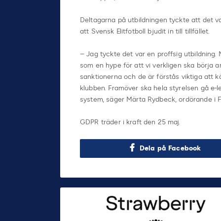
Deltagarna på utbildningen tyckte att det 
att Svensk Elitfotboll bjudit in till tillfället.
– Jag tyckte det var en proffsig utbildning
som en hype för att vi verkligen ska börja a
sanktionerna och de är förstås viktiga att k
klubben. Framöver ska hela styrelsen gå e-l
system, säger Märta Rydbeck, ordörande i F
GDPR träder i kraft den 25 maj.
Dela på Facebook