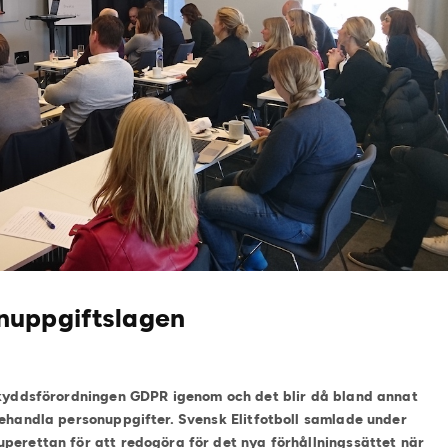
nuppgiftslagen
askyddsförordningen GDPR igenom och det blir då bland annat
behandla personuppgifter. Svensk Elitfotboll samlade under
perettan för att redogöra för det nya förhållningssättet när