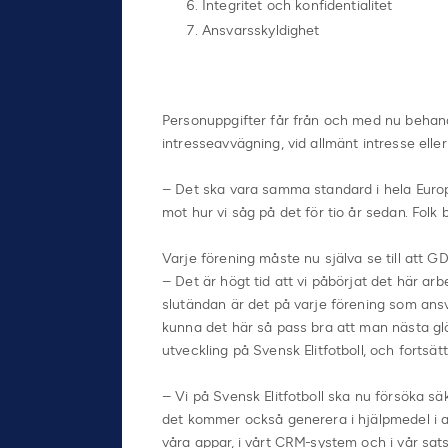
Integritet och konfidentialitet
Ansvarsskyldighet
Personuppgifter får från och med nu behandla
intresseavvägning, vid allmänt intresse eller 
– Det ska vara samma standard i hela Europa
mot hur vi såg på det för tio år sedan. Folk 
Varje förening måste nu själva se till att GD
– Det är högt tid att vi påbörjat det här arbe
slutändan är det på varje förening som ans
kunna det här så pass bra att man nästa glö
utveckling på Svensk Elitfotboll, och fortsätt
– Vi på Svensk Elitfotboll ska nu försöka
det kommer också generera i hjälpmedel i a
våra appar, i vårt CRM-system och i vår sat