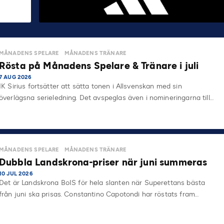
MÅNADENS SPELARE
MÅNADENS TRÄNARE
Rösta på Månadens Spelare & Tränare i juli
7 AUG 2026
IK Sirius fortsätter att sätta tonen i Allsvenskan med sin
överlägsna serieledning. Det avspeglas även i nomineringarna till…
MÅNADENS SPELARE
MÅNADENS TRÄNARE
Dubbla Landskrona-priser när juni summeras
10 JUL 2026
Det är Landskrona BoIS för hela slanten när Superettans bästa
från juni ska prisas. Constantino Capotondi har röstats fram…