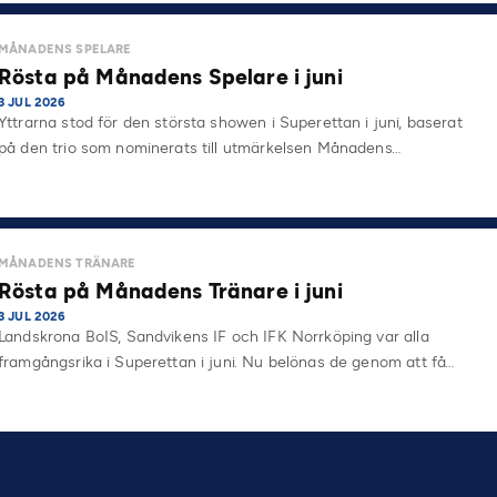
MÅNADENS SPELARE
Rösta på Månadens Spelare i juni
3 JUL 2026
Yttrarna stod för den största showen i Superettan i juni, baserat
på den trio som nominerats till utmärkelsen Månadens…
MÅNADENS TRÄNARE
Rösta på Månadens Tränare i juni
3 JUL 2026
Landskrona BoIS, Sandvikens IF och IFK Norrköping var alla
framgångsrika i Superettan i juni. Nu belönas de genom att få…