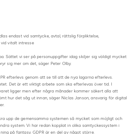
s endast vid samtycke, avtal, rättslig förpliktelse,
vid vitalt intresse
. Sättet vi ser på personuppgifter idag skiljer sig väldigt mycket
bryr sig mer om det, säger Peter Olby.
PR efterlevs genom att se till att de nya lagarna efterlevs.
tet. Det är ett viktigt arbete som ska efterlevas över tid. I
varet ligger men efter några månader kommer säkert alla att
mt hur det såg ut innan, säger Niclas Janson, ansvarig för digital
er.
 säkra upp de gemensamma systemen så mycket som möjligt och
ndra system. Vi har redan kopplat in olika samtyckessystem i
sning på fantasy. GDPR är en del av något större.