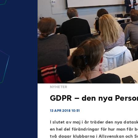
NYHETER
GDPR – den nya Perso
13 APR 2018 10:51
I slutet av maj i år träder den nya dat
en hel del förändringar för hur man får 
två dagar klubbarna i Allsvenskan och Su