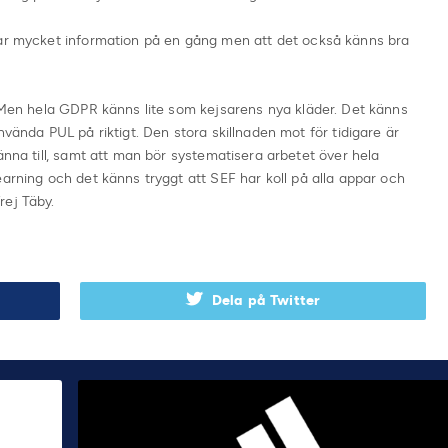
var mycket information på en gång men att det också känns bra
. Men hela GDPR känns lite som kejsarens nya kläder. Det känns
nvända PUL på riktigt. Den stora skillnaden mot för tidigare är
änna till, samt att man bör systematisera arbetet över hela
earning och det känns tryggt att SEF har koll på alla appar och
rej Täby.
Dela på Twitter