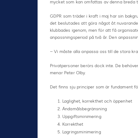
mycket som kan omfattas av denna breda to
GDPR som träder i kraft i maj har sin bakgr
det beslutades att göra något åt nuvarande 
klubbades igenom, men för att få organisat
anpassningsperiod på två år. Den anpassnin
– Vi måste alla anpassa oss till de stora kra
Privatpersoner berörs dock inte. De behöver
menar Peter Olby.
Det finns sju principer som är fundament f
Laglighet, korrekthet och öppenhet
Ändamålsbegränsning
Uppgiftsminimering
Korrekthet
Lagringsminimering