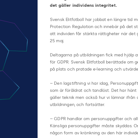
det gäller individens integritet.
Svensk Elitfotboll har jobbat en längre tid m
Protection Regulation och innebär på det s
att individen får stärkta rättigheter när det 
25 maj.
Deltagarna på utbildningen fick med hjälp 
för GDPR. Svensk Elitfotboll berättade om
på plats och pratade e-learning och utvärd
– Den lagstiftning vi har idag, Personuppgif
som är föråldrat och tandlöst. Det har hänt
gäller teknik men också hur vi lämnar ifrån
utbildningen, och fortsätter.
– GDPR handlar om personuppgifter och allt s
Känsliga personuppgifter måste skyddas. O
någon form av kränkning av den här individe