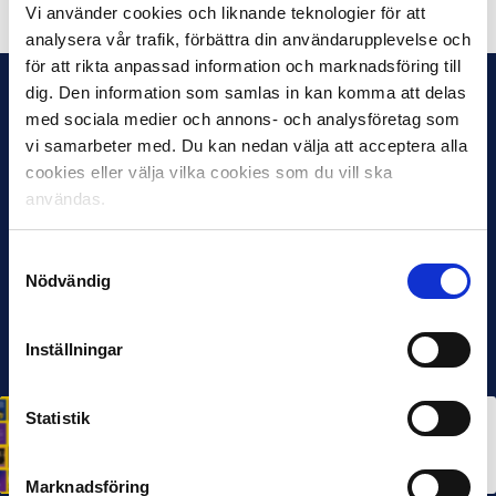
Vi använder cookies och liknande teknologier för att
analysera vår trafik, förbättra din användarupplevelse och
för att rikta anpassad information och marknadsföring till
dig. Den information som samlas in kan komma att delas
med sociala medier och annons- och analysföretag som
vi samarbeter med. Du kan nedan välja att acceptera alla
cookies eller välja vilka cookies som du vill ska
användas.
Samtyckesval
Nödvändig
Inställningar
Statistik
HÅLLBARHET
Svensk Elitfotboll lanserar Fotbollseffekten – en
rapport om Sveriges starkaste folkrörelse och
samhällskraft
22 JUN 2026
Marknadsföring