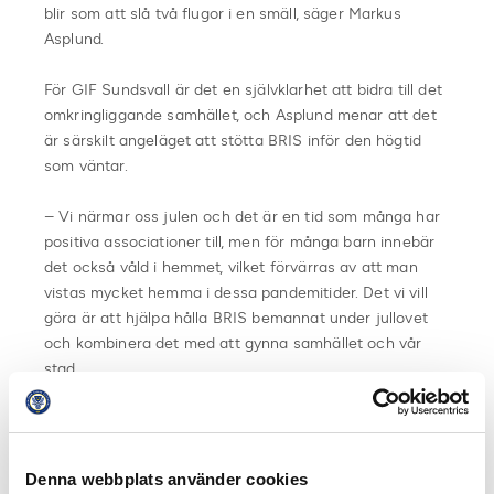
blir som att slå två flugor i en smäll, säger Markus
Asplund.
För GIF Sundsvall är det en självklarhet att bidra till det
omkringliggande samhället, och Asplund menar att det
är särskilt angeläget att stötta BRIS inför den högtid
som väntar.
– Vi närmar oss julen och det är en tid som många har
positiva associationer till, men för många barn innebär
det också våld i hemmet, vilket förvärras av att man
vistas mycket hemma i dessa pandemitider. Det vi vill
göra är att hjälpa hålla BRIS bemannat under jullovet
och kombinera det med att gynna samhället och vår
stad.
Förhoppningen är att samtliga bollar ska bli sålda, och
att det därutöver sker donationer till det välgörande
ändamålet.
Denna webbplats använder cookies