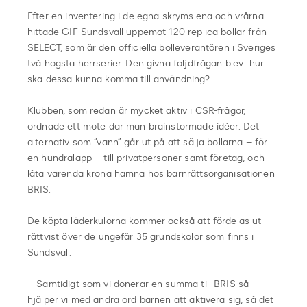
Efter en inventering i de egna skrymslena och vrårna
hittade GIF Sundsvall uppemot 120 replica-bollar från
SELECT, som är den officiella bolleverantören i Sveriges
två högsta herrserier. Den givna följdfrågan blev: hur
ska dessa kunna komma till användning?
Klubben, som redan är mycket aktiv i CSR-frågor,
ordnade ett möte där man brainstormade idéer. Det
alternativ som “vann” går ut på att sälja bollarna – för
en hundralapp – till privatpersoner samt företag, och
låta varenda krona hamna hos barnrättsorganisationen
BRIS.
De köpta läderkulorna kommer också att fördelas ut
rättvist över de ungefär 35 grundskolor som finns i
Sundsvall.
– Samtidigt som vi donerar en summa till BRIS så
hjälper vi med andra ord barnen att aktivera sig, så det