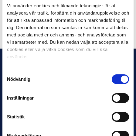
Vi använder cookies och liknande teknologier för att
Köper bollar – eller skänker en slant – gör du via
GIF
analysera vår trafik, förbättra din användarupplevelse och
Sundsvalls webbplats
.
för att rikta anpassad information och marknadsföring till
dig. Den information som samlas in kan komma att delas
Dela på Facebook
Dela på Twitter
med sociala medier och annons- och analysföretag som
vi samarbeter med. Du kan nedan välja att acceptera alla
cookies eller välja vilka cookies som du vill ska
användas.
Samtyckesval
Nödvändig
Inställningar
Statistik
Marknadsföring