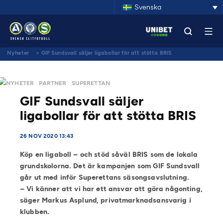
Svenska
Nyheter
>
GIF Sundsvall säljer ligabollar för att stötta BRIS
NYHETER
PARTNER
SUPERETTAN
GIF Sundsvall säljer
ligabollar för att stötta BRIS
26 NOV 2020 13:43
Köp en ligaboll – och stöd såväl BRIS som de lokala
grundskolorna. Det är kampanjen som GIF Sundsvall
går ut med inför Superettans säsongsavslutning.
– Vi känner att vi har ett ansvar att göra någonting,
säger Markus Asplund, privatmarknadsansvarig i
klubben.