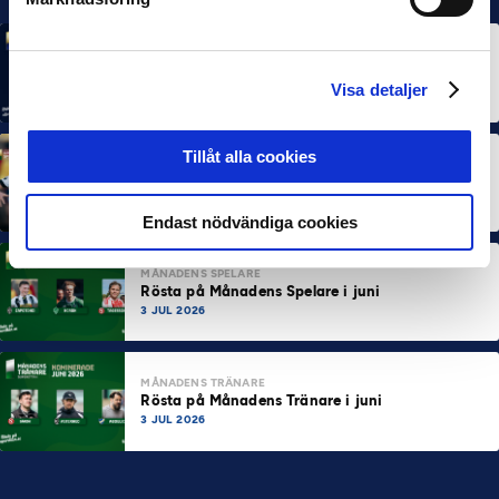
MÅNADENS SPELARE
MÅNADENS TRÄNARE
Rösta på Månadens Spelare & Tränare i juli
Visa detaljer
7 AUG 2026
Tillåt alla cookies
MÅNADENS SPELARE
MÅNADENS TRÄNARE
Dubbla Landskrona-priser när juni summeras
10 JUL 2026
Endast nödvändiga cookies
MÅNADENS SPELARE
Rösta på Månadens Spelare i juni
3 JUL 2026
MÅNADENS TRÄNARE
Rösta på Månadens Tränare i juni
3 JUL 2026