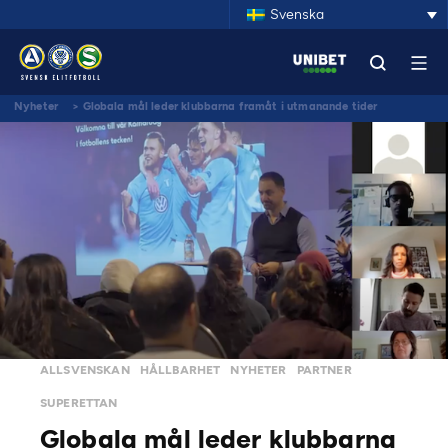
Svenska
Nyheter
>
Globala mål leder klubbarna framåt i utmanande tider
ALLSVENSKAN
HÅLLBARHET
NYHETER
PARTNER
SUPERETTAN
Globala mål leder klubbarna