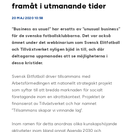
framåt i utmanande tider
20 MAJ 2020 10:58
“Business as usual” har ersatts av “unusual business”
för de svenska fotbollsklubbarna. Det var också
ämnet under det webbinarium som Svensk Elitfotboll
och Tillväxtverket nyligen bjöd in till, och där
deltagarna uppmanades att se möjligheterna i
dessa kristider.
Svensk Elitfotboll driver tillsammans med
Arbetsförmedlingen ett nationellt strategiskt projekt
som syftar till att bredda marknaden för socialt
företagande inom en idrottskontext. Projektet är
finansierat av Tillväxtverket och har namnet
”Tillsammans skapar vi vinnande lag”.
Inom ramen för detta anordnas olika kunskapshöjande
aktiviteter inom bland annat Agenda 2030 och