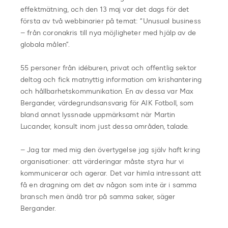
effektmätning, och den 13 maj var det dags för det
första av två webbinarier på temat: “Unusual business
– från coronakris till nya möjligheter med hjälp av de
globala målen”.
55 personer från idéburen, privat och offentlig sektor
deltog och fick matnyttig information om krishantering
och hållbarhetskommunikation. En av dessa var Max
Bergander, värdegrundsansvarig för AIK Fotboll, som
bland annat lyssnade uppmärksamt när Martin
Lucander, konsult inom just dessa områden, talade.
– Jag tar med mig den övertygelse jag själv haft kring
organisationer: att värderingar måste styra hur vi
kommunicerar och agerar. Det var himla intressant att
få en dragning om det av någon som inte är i samma
bransch men ändå tror på samma saker, säger
Bergander.