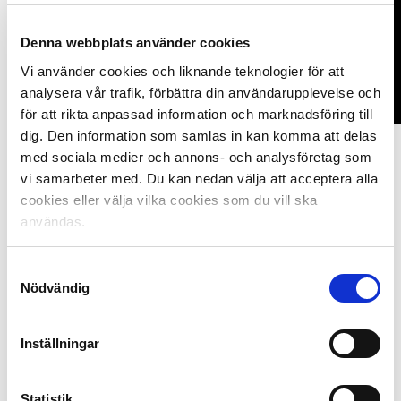
Denna webbplats använder cookies
Vi använder cookies och liknande teknologier för att
analysera vår trafik, förbättra din användarupplevelse och
för att rikta anpassad information och marknadsföring till
dig. Den information som samlas in kan komma att delas
med sociala medier och annons- och analysföretag som
Medverkade gjorde också Länsstyrelsen Stockholm
vi samarbeter med. Du kan nedan välja att acceptera alla
genom Christina Ericson, som är utvecklingsledare i
cookies eller välja vilka cookies som du vill ska
arbetet mot våld i nära relationer.
användas.
– Jag tyckte att det var ett bra och engagerat
webbinarium, säger hon och fortsätter:
Samtyckesval
Nödvändig
– Länsstyrelsen samverkar ju med andra myndigheter
och organisationer men även med ideella föreningar.
Inställningar
När det gäller värdegrundsarbete och våldsprevention
så är det exempelvis viktigt att nå ut till barn och
ungdomar tidigt, innan normer har etsat sig fast. Jag
Statistik