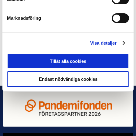
tror Länsstyrelsen kan bidra med våldsförebyggande
metoder för ett sådant arbete, medan SEF kan kanske
hjälpa till med en plattform för att nå ut till
Marknadsföring
föreningarna, men även genom att dela med sig vilka
metoder de använder sig av.
Visa detaljer
Del två av webbinariet kommer att anordnas inom
några veckor.
Tillåt alla cookies
Dela på Facebook
Dela på Twitter
Endast nödvändiga cookies