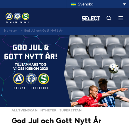
Svenska
Nyheter
>
God Jul och Gott Nytt År
ALLSVENSKAN
NYHETER
SUPERETTAN
God Jul och Gott Nytt År