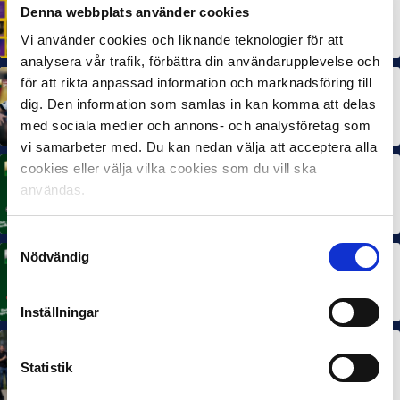
Denna webbplats använder cookies
Svensk Elitfotboll lanserar Fotbollseffekten – en
rapport om Sveriges starkaste folkrörelse och
samhällskraft
Vi använder cookies och liknande teknologier för att
22 JUN 2026
analysera vår trafik, förbättra din användarupplevelse och
för att rikta anpassad information och marknadsföring till
MÅNADENS SPELARE
MÅNADENS TRÄNARE
dig. Den information som samlas in kan komma att delas
Dubbla Landskrona-priser när juni summeras
10 JUL 2026
med sociala medier och annons- och analysföretag som
vi samarbeter med. Du kan nedan välja att acceptera alla
cookies eller välja vilka cookies som du vill ska
MÅNADENS SPELARE
användas.
Rösta på Månadens Spelare i juni
3 JUL 2026
Samtyckesval
Nödvändig
MÅNADENS TRÄNARE
Rösta på Månadens Tränare i juni
3 JUL 2026
Inställningar
SEF NEXTGEN
Statistik
IFK Göteborg stängde till i Ligacupens P19-final
22 JUN 2026