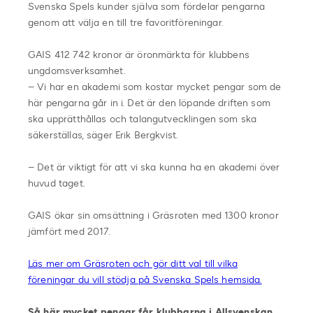
Svenska Spels kunder själva som fördelar pengarna
genom att välja en till tre favoritföreningar.
GAIS 412 742 kronor är öronmärkta för klubbens
ungdomsverksamhet.
– Vi har en akademi som kostar mycket pengar som de
här pengarna går in i. Det är den löpande driften som
ska upprätthållas och talangutvecklingen som ska
säkerställas, säger Erik Bergkvist.
– Det är viktigt för att vi ska kunna ha en akademi över
huvud taget.
GAIS ökar sin omsättning i Gräsroten med 1300 kronor
jämfört med 2017.
Läs mer om Gräsroten och gör ditt val till vilka
föreningar du vill stödja på Svenska Spels hemsida.
Så här mycket pengar får klubbarna i Allsvenskan