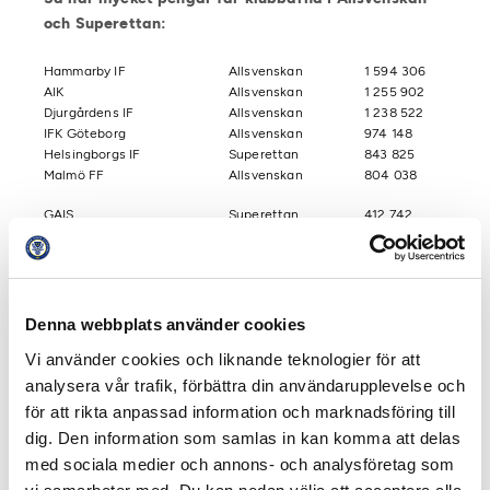
och Superettan:
Hammarby IF
Allsvenskan
1 594 306
AIK
Allsvenskan
1 255 902
Djurgårdens IF
Allsvenskan
1 238 522
IFK Göteborg
Allsvenskan
974 148
Helsingborgs IF
Superettan
843 825
Malmö FF
Allsvenskan
804 038
GAIS
Superettan
412 742
IFK Norrköping
Allsvenskan
358 181
Örgryte IS
Superettan
261 221
GIF Sundsvall
Allsvenskan
246 099
Örebro SK
Allsvenskan
242 286
Jönköpings Södra IF
Allsvenskan
226 521
Denna webbplats använder cookies
IF Elfsborg
Allsvenskan
224 507
Vi använder cookies och liknande teknologier för att
Dalkurd FF
Superettan
216 117
IK Sirius
Allsvenskan
225 502
analysera vår trafik, förbättra din användarupplevelse och
Östers IF
Superettan
198 938
för att rikta anpassad information och marknadsföring till
Degerfors IF
Superettan
189 027
dig. Den information som samlas in kan komma att delas
Kalmar FF
Allsvenskan
179 248
med sociala medier och annons- och analysföretag som
Gefle IF
Superettan
162 777
BK Häcken
Allsvenskan
175 578