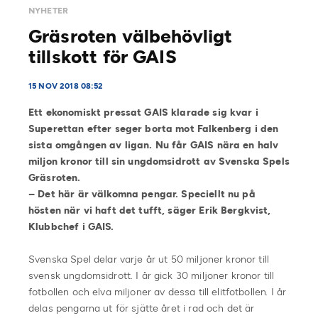
NYHETER
Gräsroten välbehövligt
tillskott för GAIS
15 NOV 2018 08:52
Ett ekonomiskt pressat GAIS klarade sig kvar i
Superettan efter seger borta mot Falkenberg i den
sista omgången av ligan. Nu får GAIS nära en halv
miljon kronor till sin ungdomsidrott av Svenska Spels
Gräsroten.
– Det här är välkomna pengar. Speciellt nu på
hösten när vi haft det tufft, säger Erik Bergkvist,
Klubbchef i GAIS.
Svenska Spel delar varje år ut 50 miljoner kronor till
svensk ungdomsidrott. I år gick 30 miljoner kronor till
fotbollen och elva miljoner av dessa till elitfotbollen. I år
delas pengarna ut för sjätte året i rad och det är