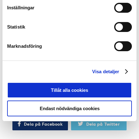
förhand blickade fram mot den här dagen, hur man ville
Inställningar
den skulle bli, så levde den upp till alla förväntningar.
Det var en folkfest och vi lyckads manifestera att det
här är den öppna arenan. Alla är välkomna. Det var
Statistik
festligt och färgglatt och en skön puls på hela Hisingen.
Nästan som en film hela helheten, avslutar Marcus
Jodin.
Marknadsföring
Visa detaljer
Fakta Bravida Arena:
Plats:
Byggd på samma ställe där Rambergsvallen stod
Maxkapacitet:
6500
Tillåt alla cookies
Plan
: 105x68m
Robert Johansson / FOTO: BK Häcken/Bildbyrån/SEF
Endast nödvändiga cookies
Dela på Facebook
Dela på Twitter