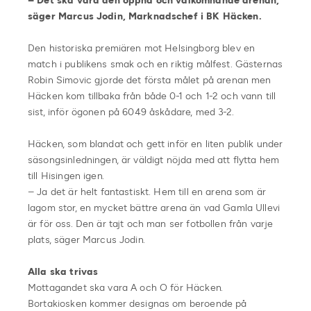
– Det ska vara den öppna och välkomnande arenan,
säger Marcus Jodin, Marknadschef i BK Häcken.
Den historiska premiären mot Helsingborg blev en
match i publikens smak och en riktig målfest. Gästernas
Robin Simovic gjorde det första målet på arenan men
Häcken kom tillbaka från både 0-1 och 1-2 och vann till
sist, inför ögonen på 6049 åskådare, med 3-2.
Häcken, som blandat och gett inför en liten publik under
säsongsinledningen, är väldigt nöjda med att flytta hem
till Hisingen igen.
– Ja det är helt fantastiskt. Hem till en arena som är
lagom stor, en mycket bättre arena än vad Gamla Ullevi
är för oss. Den är tajt och man ser fotbollen från varje
plats, säger Marcus Jodin.
Alla ska trivas
Mottagandet ska vara A och O för Häcken.
Bortakiosken kommer designas om beroende på