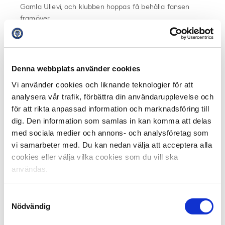
Gamla Ullevi, och klubben hoppas få behålla fansen
framöver.
– Jag tror absolut att alla som var där igår kände att nu
är vi hemma. Arenan ligger på samma ställe som
Rambergsvallen låg. Höghusen runt arenan ligger kvar.
Det gör även Lundybadet, ishallen och parkeringen.
Denna webbplats använder cookies
Bilden är ny, fonden densamma. Det känns som gamla
Vi använder cookies och liknande teknologier för att
arenan, men allt uppdaterat. Nytt och fräscht, menar
analysera vår trafik, förbättra din användarupplevelse och
Marcus Jodin.
för att rikta anpassad information och marknadsföring till
dig. Den information som samlas in kan komma att delas
med sociala medier och annons- och analysföretag som
vi samarbeter med. Du kan nedan välja att acceptera alla
Skön puls
cookies eller välja vilka cookies som du vill ska
Före matchen invigdes arenan och Dennis Andersson i
BK Häcken fick mottaga utmärkelser från Mats Enquist
användas.
från Svensk Elitfotboll och Bert Andersson från Svenska
Fotbollförbundet.
Samtyckesval
Nödvändig
– Det var en fantastiskt dag på alla sätt. När man på