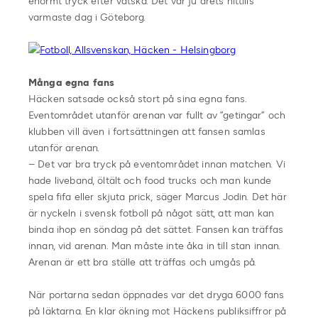
enormt tryck efter vätska. Det var ju årets hittills
varmaste dag i Göteborg.
Många egna fans
Häcken satsade också stort på sina egna fans.
Eventområdet utanför arenan var fullt av ”getingar” och
klubben vill även i fortsättningen att fansen samlas
utanför arenan.
– Det var bra tryck på eventområdet innan matchen. Vi
hade liveband, öltält och food trucks och man kunde
spela fifa eller skjuta prick, säger Marcus Jodin. Det här
är nyckeln i svensk fotboll på något sätt, att man kan
binda ihop en söndag på det sättet. Fansen kan träffas
innan, vid arenan. Man måste inte åka in till stan innan.
Arenan är ett bra ställe att träffas och umgås på.
När portarna sedan öppnades var det dryga 6000 fans
på läktarna. En klar ökning mot Häckens publiksiffror på