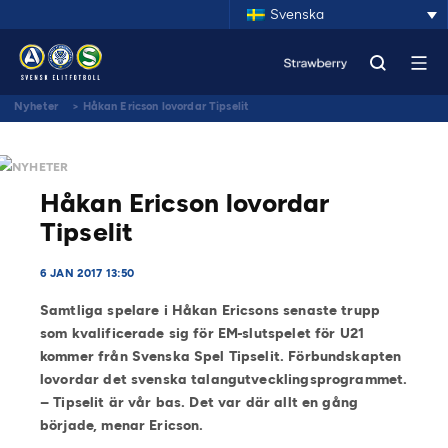
Svenska
Nyheter
>
Håkan Ericson lovordar Tipselit
NYHETER
Håkan Ericson lovordar
Tipselit
6 JAN 2017 13:50
Samtliga spelare i Håkan Ericsons senaste trupp
som kvalificerade sig för EM-slutspelet för U21
kommer från Svenska Spel Tipselit. Förbundskapten
lovordar det svenska talangutvecklingsprogrammet.
– Tipselit är vår bas. Det var där allt en gång
började, menar Ericson.