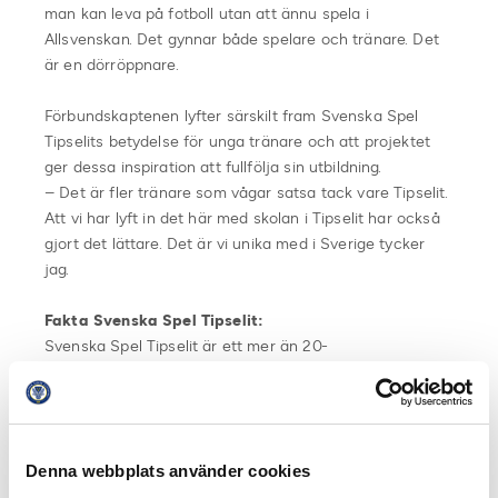
man kan leva på fotboll utan att ännu spela i
Allsvenskan. Det gynnar både spelare och tränare. Det
är en dörröppnare.
Förbundskaptenen lyfter särskilt fram Svenska Spel
Tipselits betydelse för unga tränare och att projektet
ger dessa inspiration att fullfölja sin utbildning.
– Det är fler tränare som vågar satsa tack vare Tipselit.
Att vi har lyft in det här med skolan i Tipselit har också
gjort det lättare. Det är vi unika med i Sverige tycker
jag.
Fakta Svenska Spel Tipselit:
Svenska Spel Tipselit är ett mer än 20-
årigt samarbetsprojekt mellan Föreningen Svensk
Elitfotboll, Elitfotboll Dam, Svenska Fotbollförbundet och
Svenska Spel, fotbollens huvudsponsor, med syfte att
utveckla svensk elitfotboll. Detta görs genom
Denna webbplats använder cookies
målmedveten satsning på unga talanger.