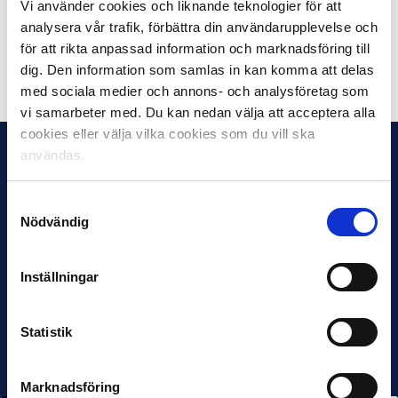
Vi använder cookies och liknande teknologier för att
Läs mer på
tipselit.se
analysera vår trafik, förbättra din användarupplevelse och
för att rikta anpassad information och marknadsföring till
Dela på Facebook
Dela på Twitter
dig. Den information som samlas in kan komma att delas
med sociala medier och annons- och analysföretag som
vi samarbeter med. Du kan nedan välja att acceptera alla
cookies eller välja vilka cookies som du vill ska
användas.
Samtyckesval
Nödvändig
Inställningar
Statistik
Marknadsföring