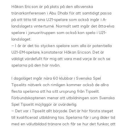
Håkan Ericson är på plats på den allsvenska
tränarkonferensen i Abu Dhabi för att samtidigt passa
på att titta till sina U21-spelare som också ingår i A-
landslagets vinterturné. Normalt sett ingår det åtta-elva
spelare i januaritruppen som också kan spela i U21-
landslaget.
– I år är det tio stycken spelare som alla är potentiella
U21-EM-spelare, konstaterar Håkan Ericson. Det är
väldigt värdefullt för mig att vara med varje år och se
spelarna på den här nivån.
I dagsläget ingår nära 60 klubbar i Svenska Spel
Tipselits nätverk och rimligen kommer också de allra
flesta spelarna att ha sitt ursprung från Tipselit.
Förbundskaptenen menar att utbildningen som Svenska
Spel Tipselit möjliggör är ovärderlig.
– Det var i Tipselit allt började. Det är här första steget
till kvalificerad utbildning tas. Spelarna får i ung ålder tid
med en välutbildad tränare och får se hur det funkar, att