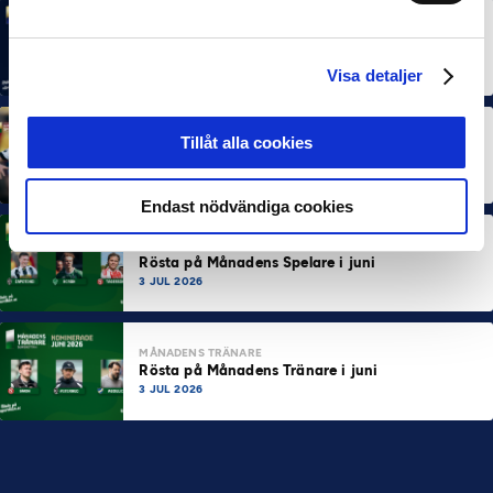
MÅNADENS SPELARE
MÅNADENS TRÄNARE
Rösta på Månadens Spelare & Tränare i juli
7 AUG 2026
Visa detaljer
MÅNADENS SPELARE
MÅNADENS TRÄNARE
Tillåt alla cookies
Dubbla Landskrona-priser när juni summeras
10 JUL 2026
Endast nödvändiga cookies
MÅNADENS SPELARE
Rösta på Månadens Spelare i juni
3 JUL 2026
MÅNADENS TRÄNARE
Rösta på Månadens Tränare i juni
3 JUL 2026