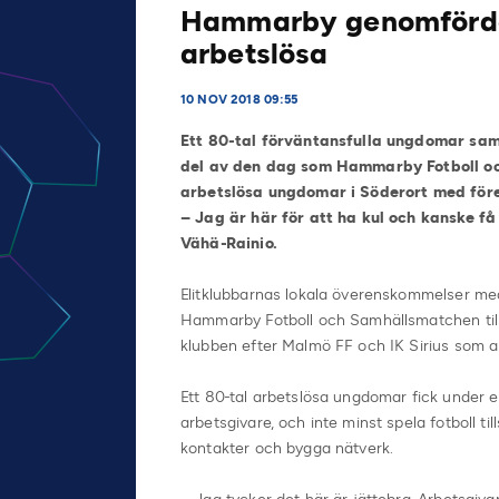
Hammarby genomförde 
arbetslösa
10 NOV 2018 09:55
Ett 80-tal förväntansfulla ungdomar sam
del av den dag som Hammarby Fotboll o
arbetslösa ungdomar i Söderort med fö
– Jag är här för att ha kul och kanske få
Vähä-Rainio.
Elitklubbarnas lokala överenskommelser med 
Hammarby Fotboll och Samhällsmatchen til
klubben efter Malmö FF och IK Sirius som
Ett 80-tal arbetslösa ungdomar fick under 
arbetsgivare, och inte minst spela fotboll 
kontakter och bygga nätverk.