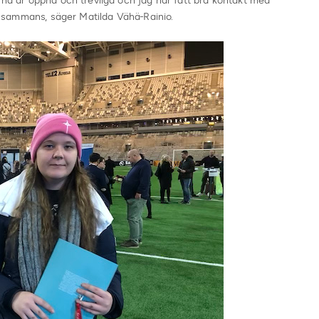
arna är öppna och trevliga och jag har fått bra kontakt med
tillsammans, säger Matilda Vähä-Rainio.