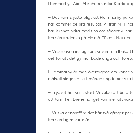
Hammarbys Abel Abraham under Karriärda
– Det känns jätteroligt att Hammarby på ko
här kommer ge bra resultat. Vi från MFF har
har kunnat bidra med tips om sådant vi har 
Karriärakademin på Malmö FF och Nationell 
– Vi ser även inslag som vi kan ta tillbaka ti
det för att det gynnar både unga och företa
I Hammarby är man övertygade om konceptet
målsättningen är att många ungdomar ska f
– Trycket har varit stort. Vi valde att bara
att ta in fler. Evenemanget kommer att växa,
– Vi ska genomföra det här två gånger per 
Karriärdagen varje år.