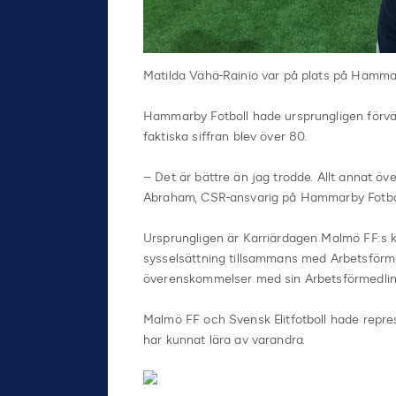
Matilda Vähä-Rainio var på plats på Hamm
Hammarby Fotboll hade ursprungligen förvän
faktiska siffran blev över 80.
– Det är bättre än jag trodde. Allt annat öv
Abraham, CSR-ansvarig på Hammarby Fotbol
Ursprungligen är Karriärdagen Malmö FF:s k
sysselsättning tillsammans med Arbetsförmedl
överenskommelser med sin Arbetsförmedling 
Malmö FF och Svensk Elitfotboll hade repre
har kunnat lära av varandra.