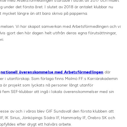
else med Arbetsförmedlingen startade i slutet av 2017 och målet
g under det första året. I slutet av 2018 är antalet klubbar nu
t mycket längre än att bara skriva på papperna.
ommelsen. Vi har skapat samverkan med Arbetsförmedlingen och vi
s gjort den här dagen helt utifrån deras egna förutsättningar,
ri.
n
nationell överenskommelse med Arbetsförmedlingen
där
oner i utanförskap. Som förlaga finns Malmö FF:s Karriärakademin
 är projekt som lyckats nå personer långt utanför
å fem SEF-klubbar att ingå i lokala överenskommelser med sin
tresse av och i våras blev GIF Sundsvall den första klubben att
 IF, IK Sirius, Jönköpings Södra IF, Hammarby IF, Örebro SK och
fylldes efter drygt ett halvårs arbete.