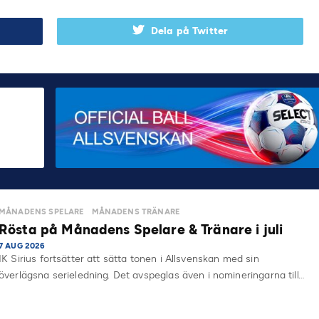
Dela på Twitter
MÅNADENS SPELARE
MÅNADENS TRÄNARE
Rösta på Månadens Spelare & Tränare i juli
7 AUG 2026
IK Sirius fortsätter att sätta tonen i Allsvenskan med sin
överlägsna serieledning. Det avspeglas även i nomineringarna till…