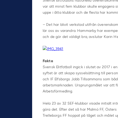
Svensk Elitfotbolls nationella överenskomm
var att minst fem klubbar skulle engagera si
uppe i åtta klubbar och de flesta har kommi
– Det har blivit verkstad utifrån överensk
lär oss av varandra. Hammarby har exempelvi
och de gör det väldigt bra, avslutar Karin He
Fakta
Svensk Elitfotboll ingick i slutet av 2017 i e
syftet är att skapa sysselsättning till pers
och IF Elfsborgs Jobb Tillsammans som båda
arbetsmarknaden. Ursprungsmålet var att f
Arbetsförmedling.
Hela 23 av 32 SEF-klubbar visade initialt in
göra det. Efter det så har Malmö FF, Östers
Trelleborgs FF hoppat på tåget och målet upp