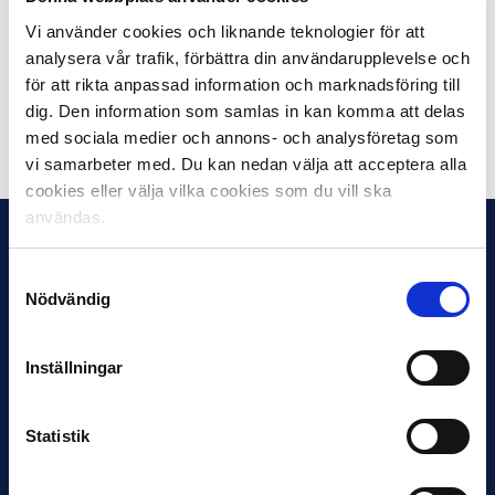
Mål:
Vi använder cookies och liknande teknologier för att
1-0 Abdul Halik-Hudu, min.46
analysera vår trafik, förbättra din användarupplevelse och
2-0 Andre Alsanati, min.78
för att rikta anpassad information och marknadsföring till
dig. Den information som samlas in kan komma att delas
Dela på Facebook
Dela på Twitter
med sociala medier och annons- och analysföretag som
vi samarbeter med. Du kan nedan välja att acceptera alla
cookies eller välja vilka cookies som du vill ska
användas.
Samtyckesval
Nödvändig
Inställningar
Statistik