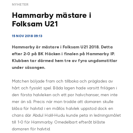
NYHETER
Hammarby mästare i
Folksam U21
15 NOV 2018 09:13
Hammarby är mästare i Folksam U21 2018. Detta
efter 2-0 på BK Häcken i finalen på Hammarby IP.
Klubben tar därmed hem tre av fyra ungdomstitlar
under säsongen.
Matchen böljade fram och tillbaka och präglades av
hårt och fysiskt spel. Båda lagen hade varsitt frilägen i
den första halvleken och ett par halvchanser, men inte
mer än så. Precis när man trodde att domaren skulle
blåsa för halvtid i en mållös halvlek uppstod dock en
chans där Abdul Halil-Hudu kunde peta in ledningsmålet
till 1-0 för Hammarby. Omedelbart efteråt blåste
domaren för halvtid.