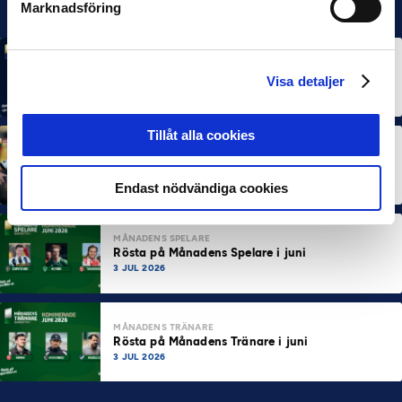
Marknadsföring
MÅNADENS SPELARE
MÅNADENS TRÄNARE
Rösta på Månadens Spelare & Tränare i juli
Visa detaljer
7 AUG 2026
Tillåt alla cookies
MÅNADENS SPELARE
MÅNADENS TRÄNARE
Dubbla Landskrona-priser när juni summeras
10 JUL 2026
Endast nödvändiga cookies
MÅNADENS SPELARE
Rösta på Månadens Spelare i juni
3 JUL 2026
MÅNADENS TRÄNARE
Rösta på Månadens Tränare i juni
3 JUL 2026