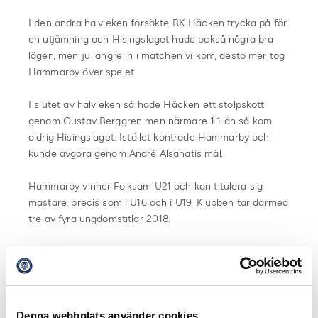
I den andra halvleken försökte BK Häcken trycka på för
en utjämning och Hisingslaget hade också några bra
lägen, men ju längre in i matchen vi kom, desto mer tog
Hammarby över spelet.
I slutet av halvleken så hade Häcken ett stolpskott
genom Gustav Berggren men närmare 1-1 än så kom
aldrig Hisingslaget. Istället kontrade Hammarby och
kunde avgöra genom André Alsanatis mål.
Hammarby vinner Folksam U21 och kan titulera sig
mästare, precis som i U16 och i U19. Klubben tar därmed
tre av fyra ungdomstitlar 2018.
Matchfakta:
Hammarby – BK Häcken 2-0 (1-0)
Final Folksam U21
Cirka 1000 åskådare på Hammarby IP
Denna webbplats använder cookies