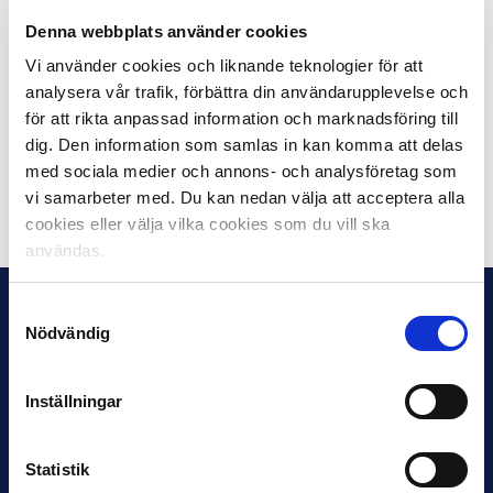
Stockholmsalliansen delar ut ett årligt pris till personer
Denna webbplats använder cookies
som gjort betydande insatser för en positiv
Vi använder cookies och liknande teknologier för att
supporterkultur. Den verksamhet som pristagaren
analysera vår trafik, förbättra din användarupplevelse och
arbetat med ska ge inspiration till andra, den ska ta
hänsyn till ett jämställdhetsperspektiv, vara
för att rikta anpassad information och marknadsföring till
framåtsyftande och nyskapande.
dig. Den information som samlas in kan komma att delas
med sociala medier och annons- och analysföretag som
vi samarbeter med. Du kan nedan välja att acceptera alla
Dela på Facebook
Dela på Twitter
cookies eller välja vilka cookies som du vill ska
användas.
Samtyckesval
Nödvändig
Inställningar
Statistik