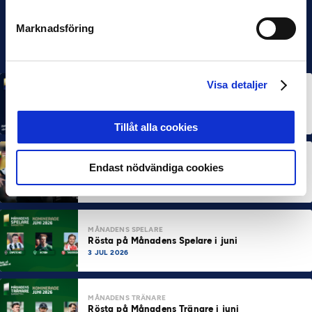
Marknadsföring
Visa detaljer
MÅNADENS SPELARE
MÅNADENS TRÄNARE
Rösta på Månadens Spelare & Tränare i juli
7 AUG 2026
Tillåt alla cookies
MÅNADENS SPELARE
MÅNADENS TRÄNARE
Endast nödvändiga cookies
Dubbla Landskrona-priser när juni summeras
10 JUL 2026
MÅNADENS SPELARE
Rösta på Månadens Spelare i juni
3 JUL 2026
MÅNADENS TRÄNARE
Rösta på Månadens Tränare i juni