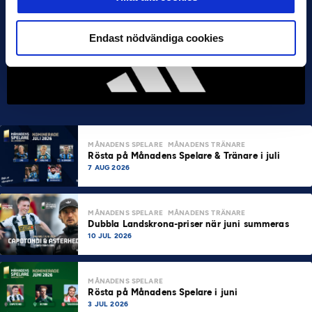
Endast nödvändiga cookies
MÅNADENS SPELARE
MÅNADENS TRÄNARE
Rösta på Månadens Spelare & Tränare i juli
7 AUG 2026
MÅNADENS SPELARE
MÅNADENS TRÄNARE
Dubbla Landskrona-priser när juni summeras
10 JUL 2026
MÅNADENS SPELARE
Rösta på Månadens Spelare i juni
3 JUL 2026