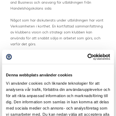
and Business och ansvarig för utbildningen från
Handelshögskolans sida.
Något som har diskuterats under utbildningen har varit
Verksamheten i korthet. En kortfattad sammanfattning
av klubbens vision och strategi som klubben kan
använda för att snabbt sälja in arbetet som görs, och
varför det görs.
– Jag tycker att Verksamheten i korthet blir som en
inspirationsbank, det har varit värdefullt för mig att läsa
om hur andra klubbar hanterar olika frågor. Samtidigt
blev det en bra påminnelse för oss i IK Sirius FK om vår
Denna webbplats använder cookies
egen vision och strategi under arbetet med att ta fram
Vi använder cookies och liknande teknologier för att
vår version av Verksamheten i korthet, anser Martin
analysera vår trafik, förbättra din användarupplevelse och
Malmberg.
för att rikta anpassad information och marknadsföring till
dig. Den information som samlas in kan komma att delas
En annan sak som kommit upp på utbildningarna är
med sociala medier och annons- och analysföretag som
vikten av målstyrning, mätetal och uppföljning på det
vi samarbeter med. Du kan nedan välja att acceptera alla
man jobbar med.