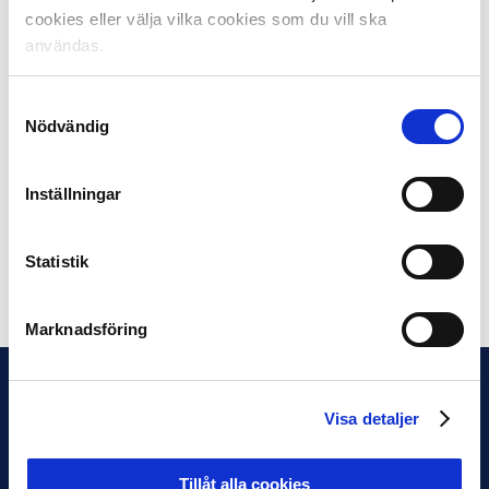
cookies eller välja vilka cookies som du vill ska
användas.
– Det är en oerhört viktig del som alltid går att utveckla.
Vi i IK Sirius FK har en välfungerande rutin för framför
allt uppföljning av de ekonomiska nyckeltalen samt
Samtyckesval
sportsliga KPI:er. Inför nästa år tittar på hur vi kan ta
Nödvändig
nästa steg i de processerna, menar Martin Malmberg.
Inställningar
Den tredje modulen av ledarskapsutbildningen äger rum
efter säsongen.
Statistik
Dela på Facebook
Dela på Twitter
Marknadsföring
Visa detaljer
Tillåt alla cookies