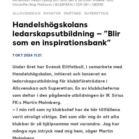
Allsvenskan mellan Mjällby och Sirius den 6 juli 2024 i Hällevik. Foto:
Christoffer Borg Mattisson / BILDBYRÅN / COP 261 / CB0359
ALLSVENSKAN
NYHETER
PARTNER
SUPERETTAN
Handelshögskolans
ledarskapsutbildning – ”Blir
som en inspirationsbank”
7 OKT 2024 11:21
Under året har Svensk Elitfotboll, i samarbete med
Handelshögskolan, initierat och lanserat en
ledarskapsutbildning för klubbföreträdare i
Allsvenskan och Superettan. En av klubbcheferna
som deltar i den pågående utbildningen är IK Sirius
FK:s Martin Malmberg.
– I min roll som ny klubbchef har de här tillfällena
varit otroligt viktiga. Det som slår mig är att alla
klubbar är så hjälpsamma mot varandra. Jag har
många nya intryck med mig hem, säger Martin
Malmberg.