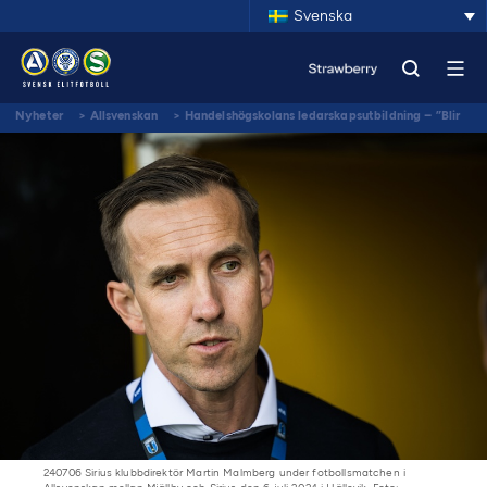
Svenska
Nyheter
>
Allsvenskan
>
Handelshögskolans ledarskapsutbildning – ”Blir
som en inspirationsbank”
240706 Sirius klubbdirektör Martin Malmberg under fotbollsmatchen i