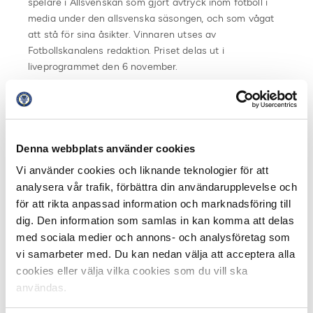
spelare i Allsvenskan som gjort avtryck inom fotboll i
media under den allsvenska säsongen, och som vågat
att stå för sina åsikter. Vinnaren utses av
Fotbollskanalens redaktion. Priset delas ut i
liveprogrammet den 6 november.
I studioprogrammet utses även
Årets mål
av C Mores
reporter Camilla Nordlund.
Finalen i C Mores
Fansens Favorit
Allsvenskan pågår
Denna webbplats använder cookies
och avgörs live i sändningen på torsdag. Finalen står
Vi använder cookies och liknande teknologier för att
mellan Malmö FFs Guillermo Molins och AIKs Kenny
analysera vår trafik, förbättra din användarupplevelse och
Pavey.
för att rikta anpassad information och marknadsföring till
dig. Den information som samlas in kan komma att delas
Sändningen startar klockan 20.30 den 6 november och
med sociala medier och annons- och analysföretag som
programleds av C Mores Lasse Granqvist och Jens
vi samarbeter med. Du kan nedan välja att acceptera alla
Fjellström.
Allsvenskans Stora Pris
sänds på C More
cookies eller välja vilka cookies som du vill ska
Sport och fritt på C Sports, samt via ett antal andra
användas.
plattformar. Studion gästas av en rad spelare och andra
fotbollsprofiler, bland andra Johan Orrenius, Malin