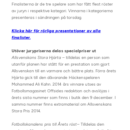
Finalisterna är de tre spelare som har fått flest röster
av juryn i respektive kategori. Vinnarna i kategorierna
presenteras i sändningen på torsdag.
Klicka här för rörliga presentationer av alla
finalister.
Utöver jurypriserna delas specialpriser ut
Allsvenskans Stora Hjärta
– tilldelas en person som
utanför planen har stått för en prestation som gjort
Allsvenskan till en varmare och bättre plats. Förra årets
Hjärta gick till den dåvarande Häckenspelaren
Mohammed Ali Kahn. 2014 års vinnare utses av
Fotbollsmagasinet Offsides redaktion och avslöjas i
årets sista nummer som finns i butik den 9 december. I
samma nummer finns extramaterial om Allsvenskans
Stora Pris 2014.
Fotbollskanalens pris till Årets röst
– Tilldelas den