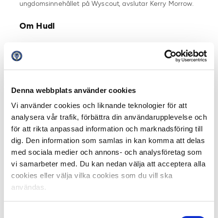
ungdomsinnehållet på Wyscout, avslutar Kerry Morrow.
Om Hudl
Hudl ger över 230 000 lag världen över möjlighet att nå
sin fulla potential. Med en komplett uppsättning av
video- och dataprodukter säkerställer vi att tränare och
lag på alla nivåer får den information och analys de
Denna webbplats använder cookies
behöver för att prestera på topp. Våra smarta kameror
fångar varje ögonblick på planen, och vår mjukvara gör
Vi använder cookies och liknande teknologier för att
det enkelt att hantera, analysera, dela och lära av
analysera vår trafik, förbättra din användarupplevelse och
videomaterialet.
för att rikta anpassad information och marknadsföring till
Videon gör det också möjligt för spelare att bli
dig. Den information som samlas in kan komma att delas
scoutade, samtidigt som lag på alla nivåer kan
med sociala medier och annons- och analysföretag som
identifiera framtidens stjärnor. Fans och samhällen som
vi samarbeter med. Du kan nedan välja att acceptera alla
vill vara en del av upplevelsen kan koppla upp sig via
cookies eller välja vilka cookies som du vill ska
livestreaming, höjdpunkter och lagprofiler. Det är därför
användas.
över 8 miljoner användare inom 40+ sporter litar på
Hudl för varje avgörande ögonblick. Läs mer
Samtyckesval
på
Hudl.com
.