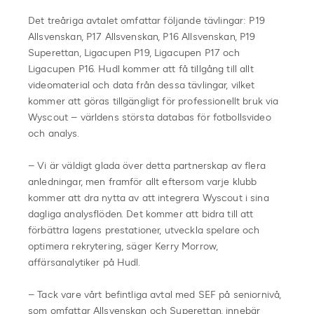
Det treåriga avtalet omfattar följande tävlingar: P19
Allsvenskan, P17 Allsvenskan, P16 Allsvenskan, P19
Superettan, Ligacupen P19, Ligacupen P17 och
Ligacupen P16. Hudl kommer att få tillgång till allt
videomaterial och data från dessa tävlingar, vilket
kommer att göras tillgängligt för professionellt bruk via
Wyscout – världens största databas för fotbollsvideo
och analys.
– Vi är väldigt glada över detta partnerskap av flera
anledningar, men framför allt eftersom varje klubb
kommer att dra nytta av att integrera Wyscout i sina
dagliga analysflöden. Det kommer att bidra till att
förbättra lagens prestationer, utveckla spelare och
optimera rekrytering, säger Kerry Morrow,
affärsanalytiker på Hudl.
– Tack vare vårt befintliga avtal med SEF på seniornivå,
som omfattar Allsvenskan och Superettan, innebär