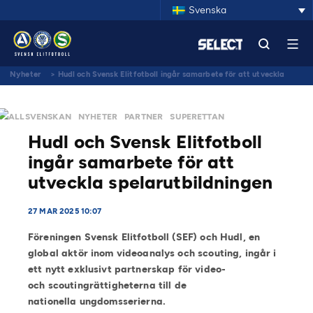
Svenska
Nyheter
>
Hudl och Svensk Elitfotboll ingår samarbete för att utveckla
spelarutbildningen
ALLSVENSKAN
NYHETER
PARTNER
SUPERETTAN
Hudl och Svensk Elitfotboll
ingår samarbete för att
utveckla spelarutbildningen
27 MAR 2025 10:07
Föreningen Svensk Elitfotboll (SEF) och Hudl, en
global aktör inom videoanalys och scouting, ingår i
ett nytt exklusivt partnerskap för video-
och scoutingrättigheterna till de
nationella ungdomsserierna.