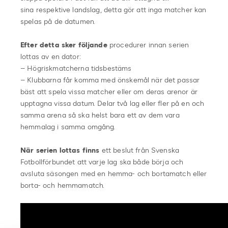
sina
respektive landslag
, detta gör att inga matcher kan
spelas på de datumen.
Efter detta sker följande
procedurer innan serien
lottas av en dator:
– Högriskmatcherna tidsbestäms
–
Klubbarna
får komma med önskemål när det passar
bäst att spela vissa matcher
eller om de
ras arenor
är
upptagna vissa datum. Delar två lag eller fler på en och
samma
arena så ska helst bara ett av dem vara
hemmalag i samma omgång.
När serien lottas finns
ett beslut från Svenska
Fotbollförbundet att varje lag ska både
börja och
avsluta säsongen med en hemma- och bortamatch eller
borta- och
hemmamatch.