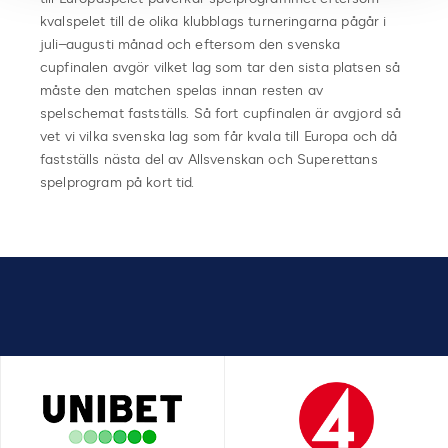
kvalspelet till de olika klubblags turneringarna
pågår i
juli
–
augusti
månad och eftersom den
svenska
cupfinalen avgör vilket lag som tar den sista platsen så
måste den matchen
spelas innan resten av
spelschemat fastställs. Så fort cupfinalen är avgjord så
vet vi vilka
svenska lag som får kvala till Europa och då
fastställs
nästa del
av Allsvenskan och
Superettan
s
spelprogram
på kort tid.