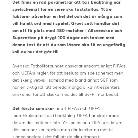
Det finns en rad parametrar att ta i beaktning när
spelschemat för en serie ska fastställas. Yttre
faktorer påverkar en hel del och det är många som
vill ha ett ord med i spelet. Grovt sett handlar det
om att få plats med 480 matcher i Allsvenskan och
Superettan på drygt 100 dagar och tanken med
denna text är att du som läsare ska få en ungefärlig
koll av hur det går till.
Svenska Fotbollförbundet ansvarar ensamt, enligt FIFA:s
och UEFA:s regler, för att besluta om spelschemat men
det sker givetvis i samråd med bland annat SEF som
har en viktig roll att bereda många olika intressenters
önskemål för att skicka med det till SvFF inför beslut.
Det första som sker
är att FIFAs och UEFAs
matchkalendrar tas i beaktning. UEFA har
blockerade
datum där matcher inte får spelas och FIFA har datum
där matcher kan
spelas men där klubbarna måste
släppa spelare i det fall att de blir uttagna till