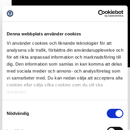
Denna webbplats använder cookies
Vi använder cookies och liknande teknologier för att
analysera vår trafik, förbättra din användarupplevelse och
för att rikta anpassad information och marknadsföring till
dig. Den information som samlas in kan komma att delas
med sociala medier och annons- och analysföretag som
vi samarbeter med. Du kan nedan välja att acceptera alla
När spelordningen är klar
börjar processen med att
cookies eller välja vilka cookies som du vill ska
bestämma dag och avsparkstiderna
.
I ett första skede
användas.
bestäms matcherna som spelas innan
sommaruppehållet
.
Här måste vi också ta hänsyn till lag
som spelar i samma stad även om de inte delar
arena.
Samtyckesval
Helst ska inte de lagen spela hemma i samma omgång
Nödvändig
även om de spelar på olika
arenor. Blir det så ändå så
får de spela på olika dagar