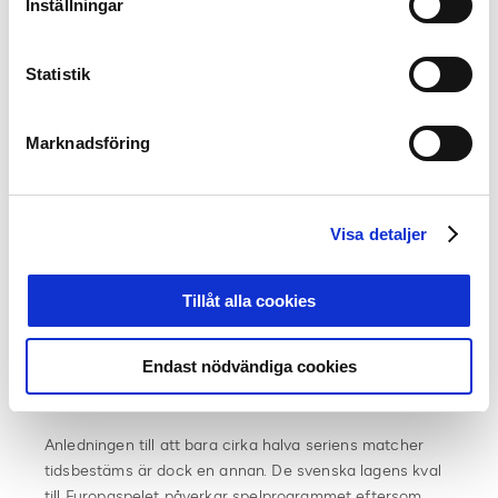
Inställningar
I det här skedet är det många andra som ska yttra sig
innan något blir bestämt. Alla utifrån sina respektive
Statistik
förutsättningar:
– Klubbarna för att få matcherna att spelas på så
attraktiva datum som möjligt.
Marknadsföring
– Polisen med sitt säkerhetstänk.
– TV-rättighetsinnehavaren vill ha bra sändningstider.
– Elitfotbollens huvudsponsor för sin marknadsföring.
Visa detaljer
– Svenska Fotbollssupporterunionen (SFSU) för att
matcherna ska passa supportrarna så bra som möjligt.
Tillåt alla cookies
Tre av fyra säsonger spelas
det mästerskap för A-
landslag eller U21 och då får inte Allsvenskan pågå
Endast nödvändiga cookies
samtidigt, det gör att sommaruppehållet är olika datum
från år till år.
Anledningen till att bara
cirka
halva serien
s
matcher
tidsbestäms är dock en annan. De svenska lagens
kval
till Europaspelet påverkar
spelprogrammet
eftersom