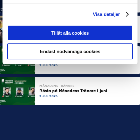
7 AUG 2026
Visa detaljer
MÅNADENS SPELARE
MÅNADENS TRÄNARE
Dubbla Landskrona-priser när juni summeras
Tillåt alla cookies
10 JUL 2026
Endast nödvändiga cookies
MÅNADENS SPELARE
Rösta på Månadens Spelare i juni
3 JUL 2026
MÅNADENS TRÄNARE
Rösta på Månadens Tränare i juni
3 JUL 2026