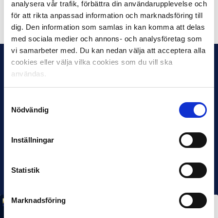
analysera vår trafik, förbättra din användarupplevelse och
Dela på Facebook
Dela på Twitter
för att rikta anpassad information och marknadsföring till
dig. Den information som samlas in kan komma att delas
med sociala medier och annons- och analysföretag som
vi samarbeter med. Du kan nedan välja att acceptera alla
cookies eller välja vilka cookies som du vill ska
användas.
Samtyckesval
Nödvändig
Inställningar
Statistik
Marknadsföring
MÅNADENS SPELARE
MÅNADENS TRÄNARE
Rösta på Månadens Spelare & Tränare i juli