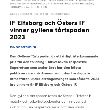
med priset Tårtspaden Superettan och Allsvenskan under Allsvenskans
Stora Pris den 14 november 2023 i Stockholm. Foto: Simon Hastegård /
BILDBYRÅN / kod SH / SH0438
ALLSVENSKAN
NYHETER
SUPERETTAN
IF Elfsborg och Östers IF
vinner gyllene tårtspaden
2023
15 NOV 2023 09:50
Den Gyllene Tårtspaden är ett årligt återkommande
pris till den förening i Allsvenskan respektive
Superettan som under året har den bästa
publikservicen på Arenan samt den trevligaste
atmosfären under arrangemanget som sådant. 2023
års vinnare är IF Elfsborg och Östers IF.
Den gyllene tårtspaden utses av Svensk Elitfotbolls
match- och säkerhetsdelegater och innebär att
klubbarna i sin respektive serie haft den bästa