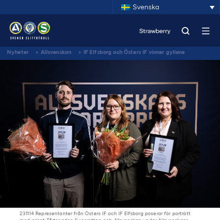
Svenska
Nyheter
>
Allsvenskan
>
IF Elfsborg och Östers IF vinner gyllene
tårtspaden 2023
231114 Representanter från Östers IF och IF Elfsborg poserar för porträtt