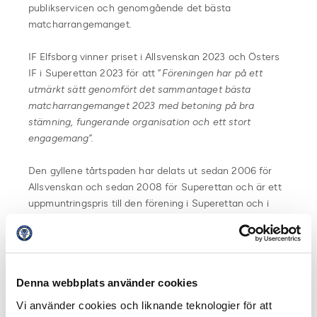
publikservicen och genomgående det bästa
matcharrangemanget.
IF Elfsborg vinner priset i Allsvenskan 2023 och Östers
IF i Superettan 2023 för att ”
Föreningen har på ett
utmärkt sätt genomfört det sammantaget bästa
matcharrangemanget 2023 med betoning på bra
stämning, fungerande
organisation och ett stort
engagemang”.
Den gyllene tårtspaden har delats ut sedan 2006 för
Allsvenskan och sedan 2008 för Superettan och är ett
uppmuntringspris till den förening i Superettan och i
Allsvenskan som genomför det bästa evenemanget. Det
finns inga direkta kriterier för vad som är det ”bästa”
evenemanget, utan det är delegaternas ”magkänsla”
som avgör.
Denna webbplats använder cookies
Stort grattis önskar Svensk Elitfotboll!
Vi använder cookies och liknande teknologier för att