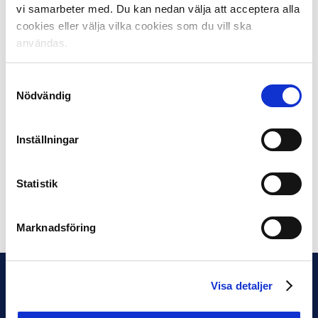
vi samarbeter med. Du kan nedan välja att acceptera alla
höst.
cookies eller välja vilka cookies som du vill ska
– Det är en fantastisk varumärkesplacering. Du släpper
ditt varumärke i hela Europa och människor i andra
användas.
länder samlar på dina spelare. Du kan inte få bättre
exponering.
Samtyckesval
Nödvändig
Till nästa år hoppas båda klubbarna att fler svenska lag
följer efter.
Inställningar
– Det är bara bra om fler klubbar tillkommer till nästa år,
det är bra för intresset i Sverige och även utomlands,
menar Joakim Fjällgård.
Statistik
Dela på Facebook
Dela på Twitter
Marknadsföring
Visa detaljer