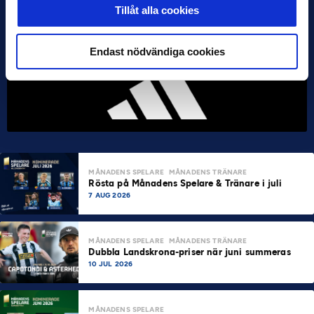
Tillåt alla cookies
Endast nödvändiga cookies
MÅNADENS SPELARE
MÅNADENS TRÄNARE
Rösta på Månadens Spelare & Tränare i juli
7 AUG 2026
MÅNADENS SPELARE
MÅNADENS TRÄNARE
Dubbla Landskrona-priser när juni summeras
10 JUL 2026
MÅNADENS SPELARE