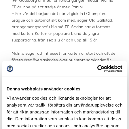
IFK Göteborg är med för första gången medan Malmö
FF är inne på sitt tredje år med Panini.
– För vår del började det när vi gick in i Champions
League och automatiskt kom med, säger Ola Gällstad,
Arrangemangschef i Malmö FF. Sedan har vi fortsatt
med korten. Korten är populära bland de yngre
supportrarna, från sex-sju år och upp till 15 år.
Malmö säger att intresset för korten är stort och att de
första året överraskades över hur stort samlandet är
utomlands.
– Första året gjorde vi en release och när vi kom dit var
det kö utanför. Det var bland annat tio personer från
Tyskland som åkt dit från Bremen för att få signerade
Denna webbplats använder cookies
kort från Rosenberg. Vi hade spelare som fick skriva
Vi använder cookies och liknande teknologier för att
autografer i timmar.
analysera vår trafik, förbättra din användarupplevelse och
för att rikta anpassad information och marknadsföring till
Årets kort finns redan i handeln och även om Malmö
dig. Den information som samlas in kan komma att delas
känner att intresset mättats något med åren som
med sociala medier och annons- och analysföretag som
kommer klubben ha en egen lansering längre fram i