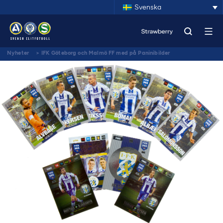
Svenska
Nyheter
>
IFK Göteborg och Malmö FF med på Paninibilder