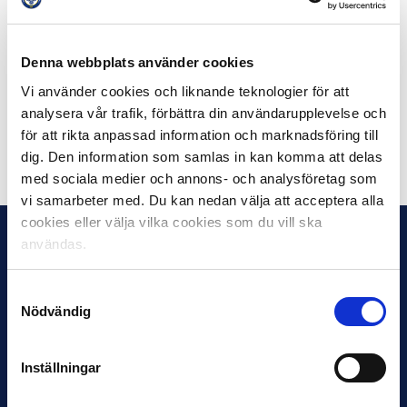
IFK Göteborg avslutar säsongen med en seger i
Svenska Cupen och andraplats i Allsvenskan respektive
Supercupen.
Denna webbplats använder cookies
Vi använder cookies och liknande teknologier för att
Robert Johansson / FOTO: Bildbyrån
analysera vår trafik, förbättra din användarupplevelse och
för att rikta anpassad information och marknadsföring till
Dela på Facebook
Dela på Twitter
dig. Den information som samlas in kan komma att delas
med sociala medier och annons- och analysföretag som
vi samarbeter med. Du kan nedan välja att acceptera alla
cookies eller välja vilka cookies som du vill ska
användas.
Samtyckesval
Nödvändig
Inställningar