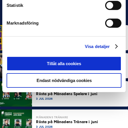
Statistik
Marknadsföring
HÅLLBARHET
Svensk Elitfotboll lanserar Fotbollseffekten – en
rapport om Sveriges starkaste folkrörelse och
samhällskraft
22 JUN 2026
Visa detaljer
MÅNADENS SPELARE
MÅNADENS TRÄNARE
Tillåt alla cookies
Dubbla Landskrona-priser när juni summeras
10 JUL 2026
Endast nödvändiga cookies
MÅNADENS SPELARE
Rösta på Månadens Spelare i juni
3 JUL 2026
MÅNADENS TRÄNARE
Rösta på Månadens Tränare i juni
3 JUL 2026