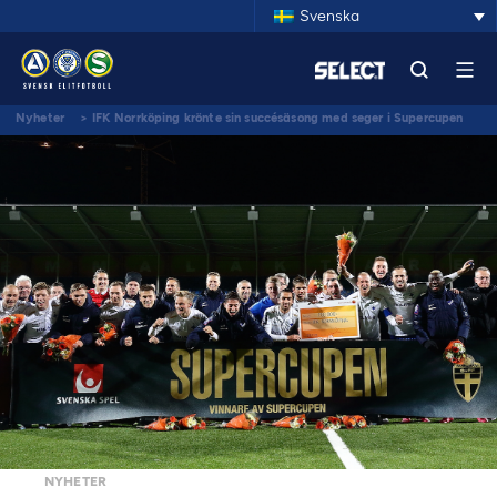
Svenska
Nyheter
>
IFK Norrköping krönte sin succésäsong med seger i Supercupen
NYHETER