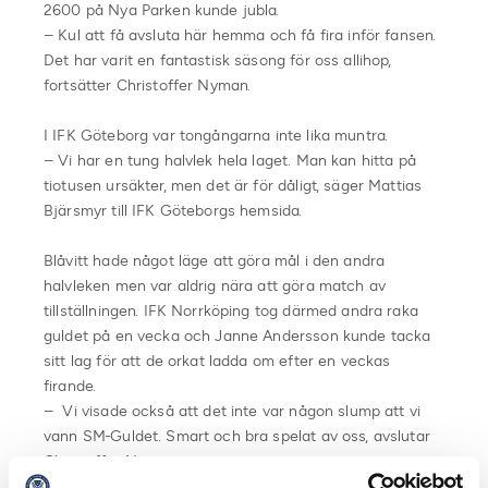
2600 på Nya Parken kunde jubla.
– Kul att få avsluta här hemma och få fira inför fansen.
Det har varit en fantastisk säsong för oss allihop,
fortsätter Christoffer Nyman.
I IFK Göteborg var tongångarna inte lika muntra.
– Vi har en tung halvlek hela laget. Man kan hitta på
tiotusen ursäkter, men det är för dåligt, säger Mattias
Bjärsmyr till IFK Göteborgs hemsida.
Blåvitt hade något läge att göra mål i den andra
halvleken men var aldrig nära att göra match av
tillställningen. IFK Norrköping tog därmed andra raka
guldet på en vecka och Janne Andersson kunde tacka
sitt lag för att de orkat ladda om efter en veckas
firande.
– Vi visade också att det inte var någon slump att vi
vann SM-Guldet. Smart och bra spelat av oss, avslutar
Christoffer Nyman.