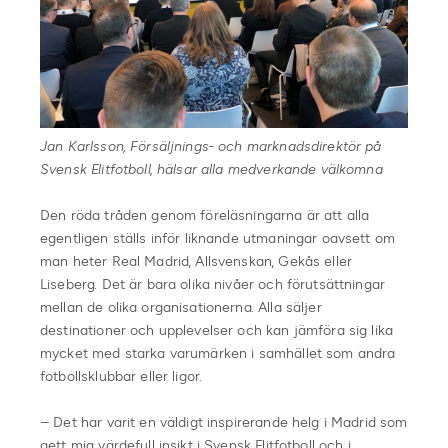
Jan Karlsson, Försäljnings- och marknadsdirektör på
Svensk Elitfotboll, hälsar alla medverkande välkomna
Den röda tråden genom föreläsningarna är att alla
egentligen ställs inför liknande utmaningar oavsett om
man heter Real Madrid, Allsvenskan, Gekås eller
Liseberg. Det är bara olika nivåer och förutsättningar
mellan de olika organisationerna. Alla säljer
destinationer och upplevelser och kan jämföra sig lika
mycket med starka varumärken i samhället som andra
fotbollsklubbar eller ligor.
– Det har varit en väldigt inspirerande helg i Madrid som
gett mig värdefull insikt i Svensk Elitfotboll och i