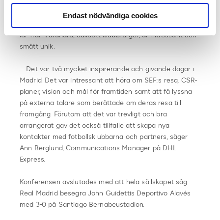
Allsvenskans Presenting partner DHL tycker att den
Endast nödvändiga cookies
svenska kulturen där man träffas över gränserna och
lär från varandra, oavsett klubbfärger, är intressant och
smått unik.
– Det var två mycket inspirerande och givande dagar i
Madrid. Det var intressant att höra om SEF:s resa, CSR-
planer, vision och mål för framtiden samt att få lyssna
på externa talare som berättade om deras resa till
framgång. Förutom att det var trevligt och bra
arrangerat gav det också tillfälle att skapa nya
kontakter med fotbollsklubbarna och partners, säger
Ann Berglund, Communications Manager på DHL
Express.
Konferensen avslutades med att hela sällskapet såg
Real Madrid besegra John Guidettis Deportivo Alavés
med 3-0 på Santiago Bernabeustadion.