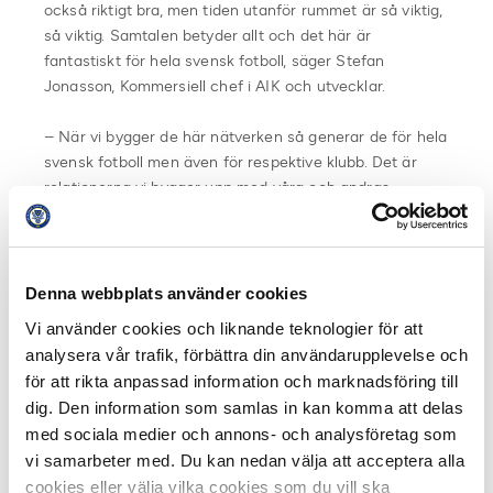
också riktigt bra, men tiden utanför rummet är så viktig,
så viktig. Samtalen betyder allt och det här är
fantastiskt för hela svensk fotboll, säger Stefan
Jonasson, Kommersiell chef i AIK och utvecklar.
– När vi bygger de här nätverken så generar de för hela
svensk fotboll men även för respektive klubb. Det är
relationerna vi bygger upp med våra och andras
strategiska partners som bygger en starkare
Allsvenskan. Sedan vill jag också påtala stämningen
som våra supportar står för på våra arenor. När man
jämför med stora utländska klubbar som Real Madrid så
Denna webbplats använder cookies
ser vi att svensk fotboll verkligen är på väg någonstans,
Vi använder cookies och liknande teknologier för att
och redan är där i vissa fall.
analysera vår trafik, förbättra din användarupplevelse och
för att rikta anpassad information och marknadsföring till
dig. Den information som samlas in kan komma att delas
med sociala medier och annons- och analysföretag som
vi samarbeter med. Du kan nedan välja att acceptera alla
cookies eller välja vilka cookies som du vill ska