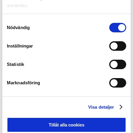
användas.
Samtyckesval
Nödvändig
David Hopkinson, Global Head of Partnership hos Real
Inställningar
Madrid, Mikael Bergsten, Partner EY, Mats Enquist,
Generalsekreterare Svensk Elitfotboll och Carlos
Statistik
Esterling, Partner EY.
Fotbollen ställde upp med följare talare: Mats Enquist,
Marknadsföring
Generalsekreterare på Svensk Elitfotboll, Anders
Wikström, ansvarig för klubbutveckling och integritet,
Calle Stjerna, Varumärkeschef Svensk Elitfotboll,
Beatrice Clarke, CSR Manager på Svensk Elitfotboll och
Visa detaljer
Peter Nyh och Sara Nilsson på GIF Sundsvalls
marknadsavdelning. Alexander Axén följde också med
Tillåt alla cookies
och berättade om sin ”resa” från granskad till granskare.