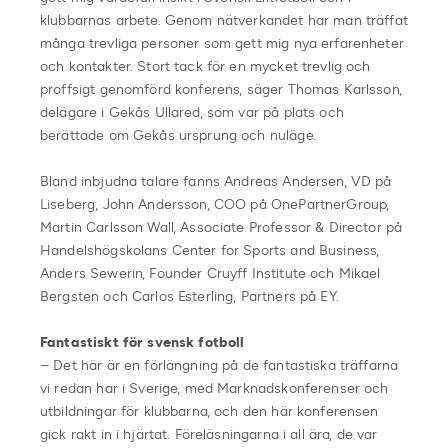
klubbarnas arbete. Genom nätverkandet har man träffat
många trevliga personer som gett mig nya erfarenheter
och kontakter. Stort tack för en mycket trevlig och
proffsigt genomförd konferens, säger Thomas Karlsson,
delägare i Gekås Ullared, som var på plats och
berättade om Gekås ursprung och nuläge.
Bland inbjudna talare fanns Andreas Andersen, VD på
Liseberg, John Andersson, COO på OnePartnerGroup,
Martin Carlsson Wall, Associate Professor & Director på
Handelshögskolans Center for Sports and Business,
Anders Sewerin, Founder Cruyff Institute och Mikael
Bergsten och Carlos Esterling, Partners på EY.
Fantastiskt för svensk fotboll
– Det här är en förlängning på de fantastiska träffarna
vi redan har i Sverige, med Marknadskonferenser och
utbildningar för klubbarna, och den här konferensen
gick rakt in i hjärtat. Föreläsningarna i all ära, de var