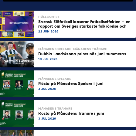
HÅLLBARHET
Svensk Elitfotboll lanserar Fotbollseffekten – en
rapport om Sveriges starkaste folkrörelse och
samhällskraft
22 JUN 2026
MÅNADENS SPELARE
MÅNADENS TRÄNARE
Dubbla Landskrona-priser när juni summeras
10 JUL 2026
MÅNADENS SPELARE
Rösta på Månadens Spelare i juni
3 JUL 2026
MÅNADENS TRÄNARE
Rösta på Månadens Tränare i juni
3 JUL 2026