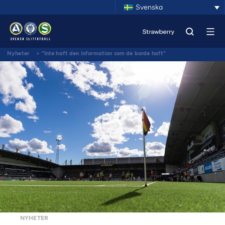
Svenska
Nyheter
>
”Inte haft den information som de borde haft”
NYHETER