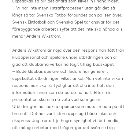
upptäckas så blir det andra som kliver in i handlingen.
– Vi har inte insyn i straffprocesser utan går det så
långt så tar Svenska Fotbollförbundet och polisen över.
Svensk Elitfotboll och Svenska Spel tar ansvar för det
förebyggande arbetet i syfte att det inte ska hända alls,
menar Anders Wikströ
m
.
Anders Wikström är nöjd över den respons han fått från
klubbpersonal och spelare under utbildningen och är
glad att klubbarna verkar ha tagit till sig budskapet.
– Både klubbar, spelare och ledare har generellt
uppskattat utbildningen vilket är kul. Man vet inte vilken
respons man ska få. Tydligt är att alla inte haft den
information innan som de borde ha haft. Efter min
presentation ska alla nu veta vad som gäller.
Utbildningen har också uppmärksammats i media på ett
bra sätt. Det har varit stora uppslag i både lokal och
rikspress. Jag tror att ju högre synlighet vi får i media,
att många arbetar med frågan, gör det svårare i sig.