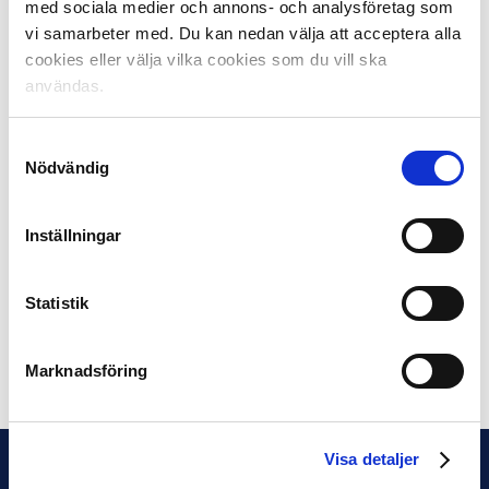
– Det handlar om att vi spelar elitfotboll även på
med sociala medier och annons- och analysföretag som
somrarna i Sverige. Därför är Sverige en otroligt
vi samarbeter med. Du kan nedan välja att acceptera alla
intressant spelmarknad. Det är den huvudsakliga
cookies eller välja vilka cookies som du vill ska
orsaken och därför det omsätts så mycket på svensk
användas.
fotboll. Hade vi spelat höst/vår och legat i bruset av
Premier League så hade vi inte varit lika
Samtyckesval
uppmärksammade.
Nödvändig
Läs mer:
Nolltolerans mot matchfixing
Inställningar
Före detta allsvensk spelare resurs mot matchfixing
”Nu vet spelarna vad som gäller”
Statistik
”Alla vet någon som haft problem”
Dela på Facebook
Dela på Twitter
Marknadsföring
Visa detaljer