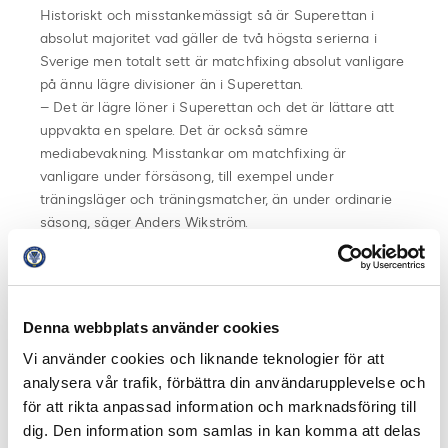
Historiskt och misstankemässigt så är Superettan i
absolut majoritet vad gäller de två högsta serierna i
Sverige men totalt sett är matchfixing absolut vanligare
på ännu lägre divisioner än i Superettan.
– Det är lägre löner i Superettan och det är lättare att
uppvakta en spelare. Det är också sämre
mediabevakning. Misstankar om matchfixing är
vanligare under försäsong, till exempel under
träningsläger och träningsmatcher, än under ordinarie
säsong, säger Anders Wikström.
Det som gör att vissa matcher blir misstänkta för
matchfixing utgår utifrån sportsradar där det finns dels
flaggade spelare och lag och agenter men framför allt
Denna webbplats använder cookies
så handlar det om konstiga oddsrörelser. Onormala
Vi använder cookies och liknande teknologier för att
oddsrörelser. På senare tid har man upptäckt större
analysera vår trafik, förbättra din användarupplevelse och
spelaktivitet från Asien men detta behöver
nödvändigtvis inte betyda att det handlar om
för att rikta anpassad information och marknadsföring till
matchfixing.
dig. Den information som samlas in kan komma att delas