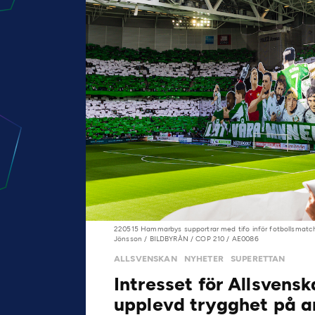
220515 Hammarbys supportrar med tifo inför fotbollsmatc
Jönsson / BILDBYRÅN / COP 210 / AE0086
ALLSVENSKAN
NYHETER
SUPERETTAN
Intresset för Allsvens
upplevd trygghet på a