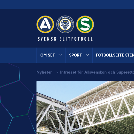
OM SEF
SPORT
FOTBOLLSEFFEKTE
Nyheter
>
Intresset för Allsvenskan och Superet