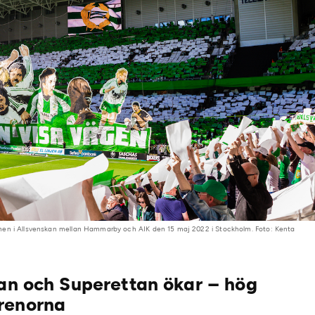
hen i Allsvenskan mellan Hammarby och AIK den 15 maj 2022 i Stockholm. Foto: Kenta
kan och Superettan ökar – hög
renorna