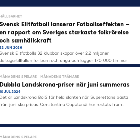
HÅLLBARHET
Svensk Elitfotboll lanserar Fotbollseffekten –
en rapport om Sveriges starkaste folkrörelse
och samhällskraft
22 JUN 2026
Svensk Elitfotbolls 32 klubbar skapar över 2,2 miljoner
deltagartillfällen för barn och unga och lägger 170 000 timmar
på…
MÅNADENS SPELARE
MÅNADENS TRÄNARE
Dubbla Landskrona-priser när juni summeras
10 JUL 2026
Det är Landskrona BoIS för hela slanten när Superettans bästa
från juni ska prisas. Constantino Capotondi har röstats fram…
MÅNADENS SPELARE