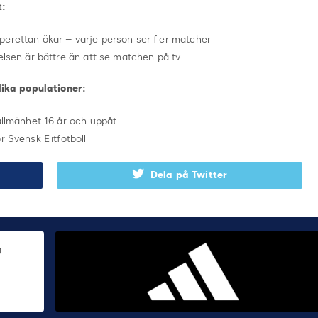
t:
erettan ökar – varje person ser fler matcher
elsen är bättre än att se matchen på tv
ika populationer:
allmänhet 16 år och uppåt
r Svensk Elitfotboll
Dela på Twitter