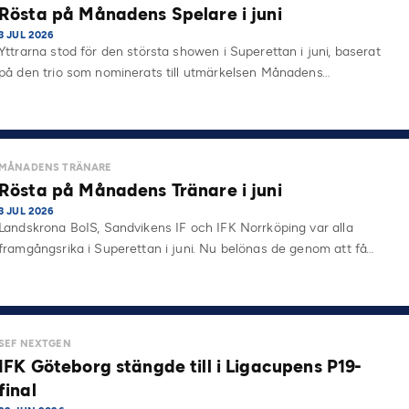
Rösta på Månadens Spelare i juni
3 JUL 2026
Yttrarna stod för den största showen i Superettan i juni, baserat
på den trio som nominerats till utmärkelsen Månadens…
MÅNADENS TRÄNARE
Rösta på Månadens Tränare i juni
3 JUL 2026
Landskrona BoIS, Sandvikens IF och IFK Norrköping var alla
framgångsrika i Superettan i juni. Nu belönas de genom att få…
SEF NEXTGEN
IFK Göteborg stängde till i Ligacupens P19-
final