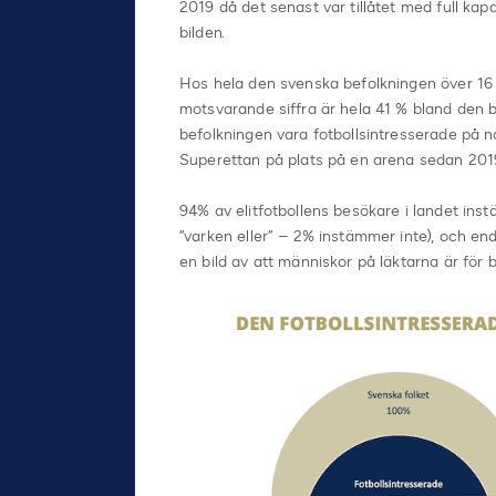
2019 då det senast var tillåtet med full kap
bilden.
Hos hela den svenska befolkningen över 16 å
motsvarande siffra är hela 41 % bland den b
befolkningen vara fotbollsintresserade på n
Superettan på plats på en arena sedan 201
94% av elitfotbollens besökare i landet ins
”varken eller” – 2% instämmer inte), och en
en bild av att människor på läktarna är för