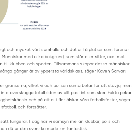
ångt och mycket vårt samhälle och det är få platser som förenar
. Människor med olika bakgrund, som står eller sitter, axel mot
en till klubben och sporten. Tillsammans skapar dessa människor
nga gånger är av yppersta världsklass, säger Kaveh Sarvari.
ver gränserna, vilket vi och polisen samarbetar för att stävja, men
 inte överskugga totalbilden av allt positivt som sker. Fakta pekar
ghetskänsla och på att allt fler älskar våra fotbollsfester, säger
tfotboll, och fortsätter.
tt fungerar. I dag har vi samsyn mellan klubbar, polis och
, och då är den svenska modellen fantastisk.