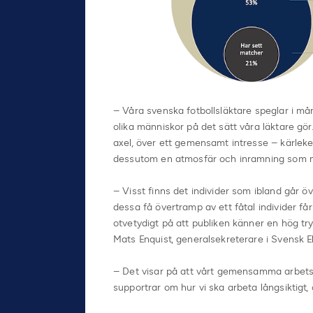
– Våra svenska fotbollsläktare speglar i m
olika människor på det sätt våra läktare gör
axel, över ett gemensamt intresse – kärlek
dessutom en atmosfär och inramning som må
– Visst finns det individer som ibland går ö
dessa få övertramp av ett fåtal individer får
otvetydigt på att publiken känner en hög tryg
Mats Enquist, generalsekreterare i Svensk Eli
– Det visar på att vårt gemensamma arbetssä
supportrar om hur vi ska arbeta långsiktigt