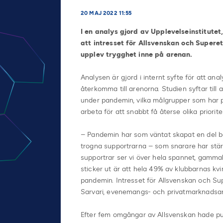
20 MAJ 2022 11:55
I en analys gjord av Upplevelseinstitutet
att intresset för Allsvenskan och Super
upplev trygghet inne på arenan.
Analysen är gjord i internt syfte för att an
återkomma till arenorna. Studien syftar till 
under pandemin, vilka målgrupper som har på
arbeta för att snabbt få återse olika priori
– Pandemin har som väntat skapat en del bar
trogna supportrarna – som snarare har stärk
supportrar ser vi över hela spannet, gamma
sticker ut är att hela 49% av klubbarnas kvin
pandemin. Intresset för Allsvenskan och Su
Sarvari, evenemangs- och privatmarknadsans
Efter fem omgångar av Allsvenskan hade p