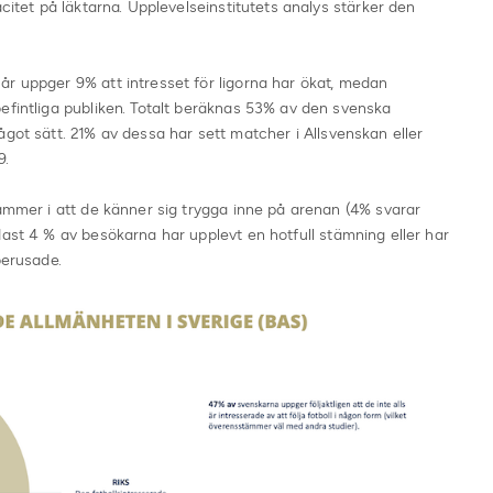
acitet på läktarna. Upplevelseinstitutets analys stärker den
r uppger 9% att intresset för ligorna har ökat, medan
efintliga publiken. Totalt beräknas 53% av den svenska
ågot sätt. 21% av dessa har sett matcher i Allsvenskan eller
9.
tämmer i att de känner sig trygga inne på arenan (4% svarar
dast 4 % av besökarna har upplevt en hotfull stämning eller har
 berusade.