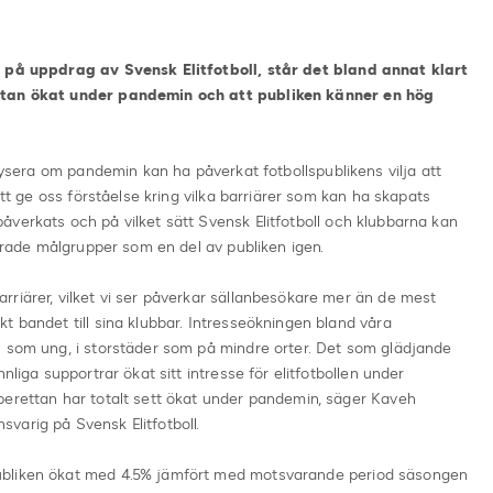
, på uppdrag av Svensk Elitfotboll, står det bland annat klart
ettan ökat under pandemin och att publiken känner en hög
alysera om pandemin kan ha påverkat fotbollspublikens vilja att
att ge oss förståelse kring vilka barriärer som kan ha skapats
verkats och på vilket sätt Svensk Elitfotboll och klubbarna kan
terade målgrupper som en del av publiken igen.
riärer, vilket vi ser påverkar sällanbesökare mer än de mest
t bandet till sina klubbar. Intresseökningen bland våra
l som ung, i storstäder som på mindre orter. Det som glädjande
nliga supportrar ökat sitt intresse för elitfotbollen under
perettan har totalt sett ökat under pandemin, säger Kaveh
varig på Svensk Elitfotboll.
ubliken ökat med 4.5% jämfört med motsvarande period säsongen