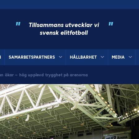
"
"
Tillsammans utvecklar vi
svensk elitfotboll
N
SAMARBETSPARTNERS
HÅLLBARHET
MEDIA
tan ökar – hög upplevd trygghet på arenorna