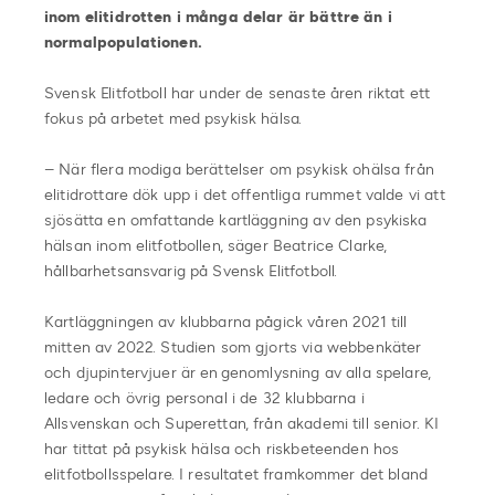
inom elitidrotten i många delar är bättre än i
normalpopulationen.
Svensk Elitfotboll har under de senaste åren riktat ett
fokus på arbetet med psykisk hälsa.
– När flera modiga berättelser om psykisk ohälsa från
elitidrottare dök upp i det offentliga rummet valde vi att
sjösätta en omfattande kartläggning av den psykiska
hälsan inom elitfotbollen, säger Beatrice Clarke,
hållbarhetsansvarig på Svensk Elitfotboll.
Kartläggningen av klubbarna pågick våren 2021 till
mitten av 2022. Studien som gjorts via webbenkäter
och djupintervjuer är en genomlysning av alla spelare,
ledare och övrig personal i de 32 klubbarna i
Allsvenskan och Superettan, från akademi till senior. KI
har tittat på psykisk hälsa och riskbeteenden hos
elitfotbollsspelare. I resultatet framkommer det bland