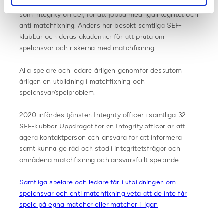
Anders Wikström är heltidsanställd på Svensk Elitfotboll
som integrity officer, för att jobba med ligaintegritet och
anti matchfixning. Anders har besökt samtliga SEF-
klubbar och deras akademier för att prata om
spelansvar och riskerna med matchfixning.
Alla spelare och ledare årligen genomför dessutom
årligen en utbildning i matchfixning och
spelansvar/spelproblem.
2020 infördes tjänsten Integrity officer i samtliga 32
SEF-klubbar. Uppdraget för en Integrity officer är att
agera kontaktperson och ansvara för att informera
samt kunna ge råd och stöd i integritetsfrågor och
områdena matchfixning och ansvarsfullt spelande.
Samtliga spelare och ledare får i utbildningen om
spelansvar och anti matchfixning veta att de inte får
spela på egna matcher eller matcher i ligan