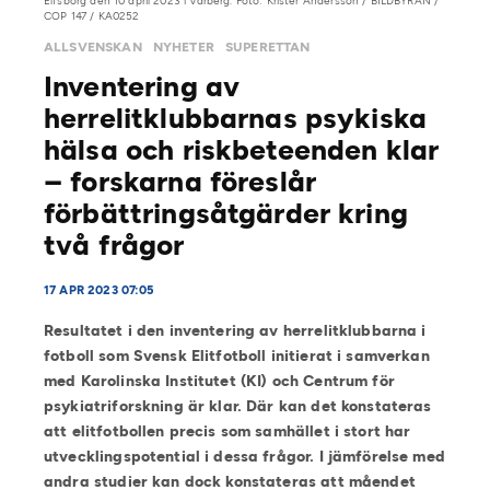
Elfsborg den 10 april 2023 i Varberg. Foto: Krister Andersson / BILDBYRÅN /
COP 147 / KA0252
ALLSVENSKAN
NYHETER
SUPERETTAN
Inventering av
herrelitklubbarnas psykiska
hälsa och riskbeteenden klar
– forskarna föreslår
förbättringsåtgärder kring
två frågor
17 APR 2023 07:05
Resultatet i den inventering av herrelitklubbarna i
fotboll som Svensk Elitfotboll initierat i samverkan
med Karolinska Institutet (KI) och Centrum för
psykiatriforskning är klar. Där kan det konstateras
att elitfotbollen precis som samhället i stort har
utvecklingspotential i dessa frågor. I jämförelse med
andra studier kan dock konstateras att måendet