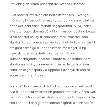
utbildning är redan påbörjat av Svensk Elitfotboll.
– Vi noterar att även om herrelitfotbollen i Sverige i
många fall visar bättre resultat än övriga samhället så
finns det hela tiden förbättringspotential. Vi vill helst
inte att någon ska må dåligt i sin vardag. Just nu bygger
vi en central policy tillsammans med experter som
klubbar kan använda i sin verksamhet. Policyn syftar till
att göra samtliga klubbar rustade för frågor kring
psykisk hälsa och detta sker genom årliga
kunskapshöjande insatser riktade till anställda inom
klubbarna. Policyn innehåller även roller och ansvar,
samt en åtgärdsplan vid upptäckt av psykisk ohälsa,
säger Beatrice Clarke.
För 2023 har Svensk Elitfotboll satt upp konkreta mål.
Alla klubbar ska veta att en gemensam policy finns, vart
den går att finna, vilket stöd som finns att tillgå och de
ska känna till den gemensamma åtgärdsplanen vid fall