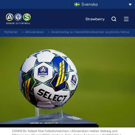
Svenska
Nyheter
>
Allsvenskan
>
Inventering av herrelitklubbarnas psykiska hälsa
och riskbeteenden klar – forskarna föreslår förbättringsåtgärder kring två
frågor
230410 En fotboll före fotbollsmatchen i Allsvenskan mellan Varberg och