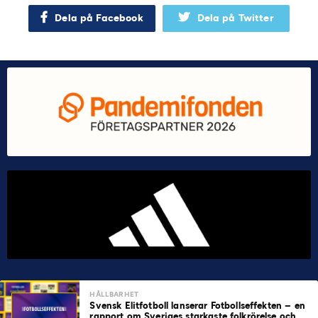
Dela på Facebook
Dela på Twitter
HÅLLBARHET
Svensk Elitfotboll lanserar Fotbollseffekten – en
rapport om Sveriges starkaste folkrörelse och