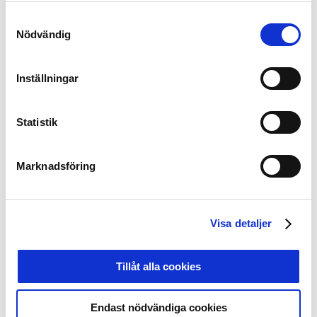
Samtyckesval
Läs mer om rapporten om psykisk hälsa här
Nödvändig
Ta del av alla resultat från den första delen av
Karolinska Institutets forskningsrapport här.
Inställningar
Läs hela forskningsrapporten i sin helhet här
Statistik
Svensk Elitfotbolls arbete med integritet:
Integritet är viktigt för Svensk Elitfotboll. Vi tar ansvar
för och utbildar i värdegrund, anti matchfixning, psykisk
Marknadsföring
hälsa och spelansvar/beroende.
Anti matchfixning och spelansvar
:
Visa detaljer
Svensk Elitfotboll jobbar sedan 2016 aktivt med att
motverka matchfixning. Matchfixning är ett allvarligt hot
mot idrottens trovärdighet. Därför ser Svensk Elitfotboll
Tillåt alla cookies
det som mycket viktigt att informera om riskerna kring
detta.
Endast nödvändiga cookies