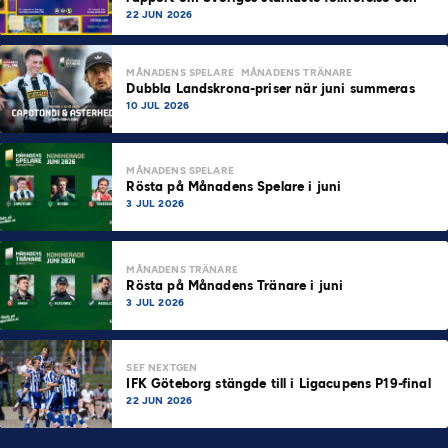
samhällskraft
22 JUN 2026
MÅNADENS SPELARE
MÅNADENS TRÄNARE
Dubbla Landskrona-priser när juni summeras
10 JUL 2026
MÅNADENS SPELARE
Rösta på Månadens Spelare i juni
3 JUL 2026
MÅNADENS TRÄNARE
Rösta på Månadens Tränare i juni
3 JUL 2026
SEF NEXTGEN
IFK Göteborg stängde till i Ligacupens P19-final
22 JUN 2026