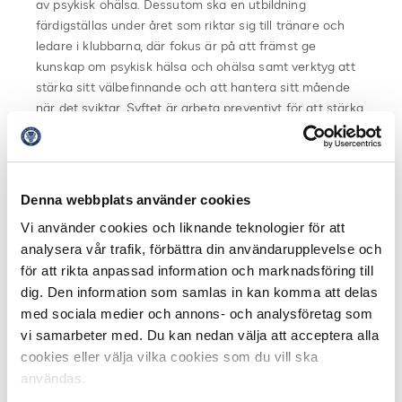
av psykisk ohälsa. Dessutom ska en utbildning
färdigställas under året som riktar sig till tränare och
ledare i klubbarna, där fokus är på att främst ge
kunskap om psykisk hälsa och ohälsa samt verktyg att
stärka sitt välbefinnande och att hantera sitt mående
när det sviktar. Syftet är arbeta preventivt för att stärka
alla spelare, och på sikt även att stärka reaktiva
insatser för de som är i behov av dem.
– Vi ramar in vårt åtagande, sätter upp konkreta mål
Denna webbplats använder cookies
och följer upp dessa för att kunna mäta effekterna av
Vi använder cookies och liknande teknologier för att
våra insatser på lång sikt. Därför väljer vi att börja med
analysera vår trafik, förbättra din användarupplevelse och
policyarbete och kunskapshöjande insatser först. Det är
för att rikta anpassad information och marknadsföring till
dessutom vad som efterfrågas mest av tränare och
dig. Den information som samlas in kan komma att delas
spelare, säger Beatrice Clarke.
med sociala medier och annons- och analysföretag som
Notera att KI:s rapport släpps i två delar. Den första
vi samarbeter med. Du kan nedan välja att acceptera alla
delen som handlar om spel om pengar presenterades
cookies eller välja vilka cookies som du vill ska
innan jul och idag presenteras den andra delen som
användas.
berör psykisk hälsa.