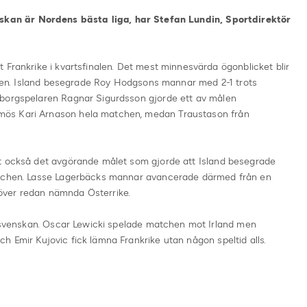
nskan är Nordens bästa liga, har Stefan Lundin, Sportdirektör
 Frankrike i kvartsfinalen. Det mest minnesvärda ögonblicket blir
nalen. Island besegrade Roy Hodgsons mannar med 2-1 trots
eborgspelaren Ragnar Sigurdsson gjorde ett av målen
ös Kari Arnason hela matchen, medan Traustason från
öt också det avgörande målet som gjorde att Island besegrade
atchen. Lasse Lagerbäcks mannar avancerade därmed från en
över redan nämnda Österrike.
Allsvenskan. Oscar Lewicki spelade matchen mot Irland men
 Emir Kujovic fick lämna Frankrike utan någon speltid alls.