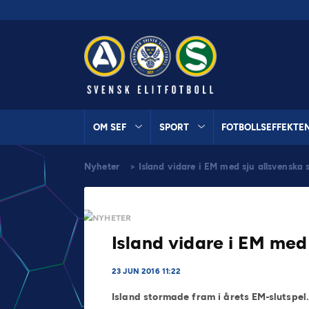
OM SEF
SPORT
FOTBOLLSEFFEKTE
Nyheter
>
Island vidare i EM med sju allsvenska 
NYHETER
Island vidare i EM med
23 JUN 2016 11:22
Island stormade fram i årets EM-slutspel