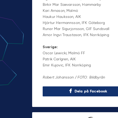
Birkir Mar Saevarsson, Hammarby
Kari Arnason, Malmö
Haukur Hauksson, AIK
Hjörtur Hermannsson, IFK Göteborg
Runar Mar Sigurjonsson, GIF Sundsvall
Arnor Ingvi Traustason, IFK Norrköping
Sverige:
Oscar Lewicki, Malmö FF
Patrik Carlgren, AIK
Emir Kujovic, IFK Norrköping
Robert Johansson / FOTO: Bildbyrån
Dela på Facebook