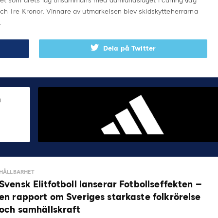
set som årets lag tillsammans med damlandslaget i curling (lag
och Tre Kronor. Vinnare av utmärkelsen blev skidskytteherrarna
.
Dela på Twitter
HÅLLBARHET
Svensk Elitfotboll lanserar Fotbollseffekten –
en rapport om Sveriges starkaste folkrörelse
och samhällskraft