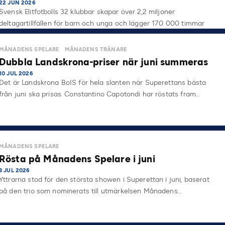
22 JUN 2026
Svensk Elitfotbolls 32 klubbar skapar över 2,2 miljoner
deltagartillfällen för barn och unga och lägger 170 000 timmar
på…
MÅNADENS SPELARE
MÅNADENS TRÄNARE
Dubbla Landskrona-priser när juni summeras
10 JUL 2026
Det är Landskrona BoIS för hela slanten när Superettans bästa
från juni ska prisas. Constantino Capotondi har röstats fram…
MÅNADENS SPELARE
Rösta på Månadens Spelare i juni
3 JUL 2026
Yttrarna stod för den största showen i Superettan i juni, baserat
på den trio som nominerats till utmärkelsen Månadens…