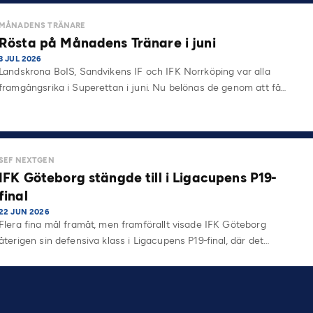
MÅNADENS TRÄNARE
Rösta på Månadens Tränare i juni
3 JUL 2026
Landskrona BoIS, Sandvikens IF och IFK Norrköping var alla
framgångsrika i Superettan i juni. Nu belönas de genom att få…
SEF NEXTGEN
IFK Göteborg stängde till i Ligacupens P19-
final
22 JUN 2026
Flera fina mål framåt, men framförallt visade IFK Göteborg
återigen sin defensiva klass i Ligacupens P19-final, där det…