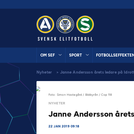
OM SEF
SPORT
FOTBOLLSEFFEKTE
Nyheter
>
Janne Andersson årets ledare på Idrot
Foto: Simon Hastegård / Bildbyrån / Cop 118
NYHETER
Janne Andersson årets
22 JAN 2019 09:18