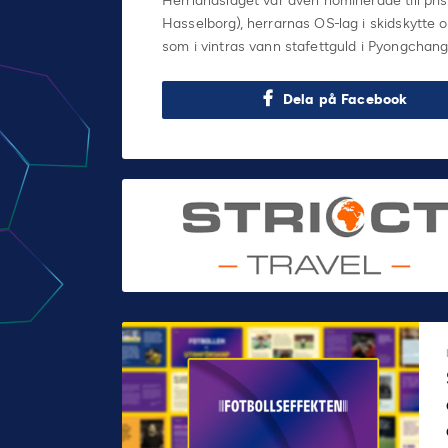
Herrlandslaget var även nominerade till pri
Hasselborg), herrarnas OS-lag i skidskytte 
som i vintras vann stafettguld i Pyongchang
Dela på Facebook