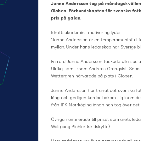
Janne Andersson tog på måndagskvällen 
Globen. Förbundskapten för svenska fotbo
pris på galan.
Idrottsakademins motivering lyder:
”Janne Andersson är en temperamentsfull f
myllan. Under hans ledarskap har Sverige b
En rörd Janne Andersson tackade alla spelar
Ulrika, som liksom Andreas Granqvist, Seba
Wettergren närvarade på plats i Globen.
Janne Andersson har tränat det svenska fo
lång och gedigen karriär bakom sig inom d
från IFK Norrköping innan han tog över det
Övriga nominerade till priset som årets leda
Wolfgang Pichler (skidskytte).