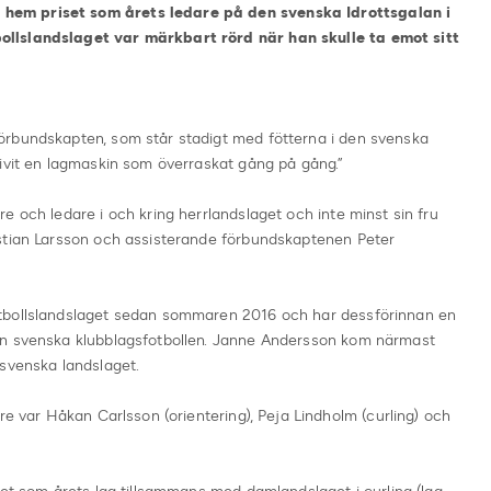
hem priset som årets ledare på den svenska Idrottsgalan i
llslandslaget var märkbart rörd när han skulle ta emot sitt
örbundskapten, som står stadigt med fötterna i den svenska
livit en lagmaskin som överraskat gång på gång.”
e och ledare i och kring herrlandslaget och inte minst sin fru
stian Larsson och assisterande förbundskaptenen Peter
tbollslandslaget sedan sommaren 2016 och har dessförinnan en
en svenska klubblagsfotbollen. Janne Andersson kom närmast
 svenska landslaget.
re var Håkan Carlsson (orientering), Peja Lindholm (curling) och