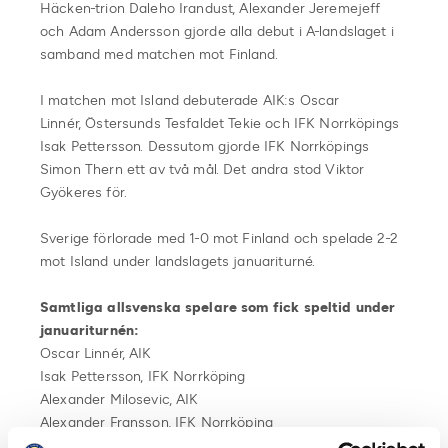
Häcken-trion Daleho Irandust, Alexander Jeremejeff
och Adam Andersson gjorde alla debut i A-landslaget i
samband med matchen mot Finland.
I matchen mot Island debuterade AIK:s Oscar
Linnér, Östersunds Tesfaldet Tekie och IFK Norrköpings
Isak Pettersson. Dessutom gjorde IFK Norrköpings
Simon Thern ett av två mål. Det andra stod Viktor
Gyökeres för.
Sverige förlorade med 1-0 mot Finland och spelade 2-2
mot Island under landslagets januariturné.
Samtliga allsvenska spelare som fick speltid under
januariturnén:
Oscar Linnér, AIK
Isak Pettersson, IFK Norrköping
Alexander Milosevic, AIK
Alexander Fransson, IFK Norrköping
Kalle Holmberg, IFK Norrköping