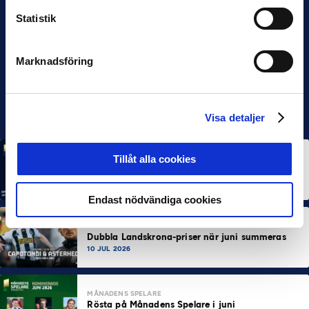
Statistik
Marknadsföring
Visa detaljer
Tillåt alla cookies
MÅNADENS SPELARE
MÅNADENS TRÄNARE
Rösta på Månadens Spelare & Tränare i juli
7 AUG 2026
Endast nödvändiga cookies
MÅNADENS SPELARE
MÅNADENS TRÄNARE
Dubbla Landskrona-priser när juni summeras
10 JUL 2026
MÅNADENS SPELARE
Rösta på Månadens Spelare i juni