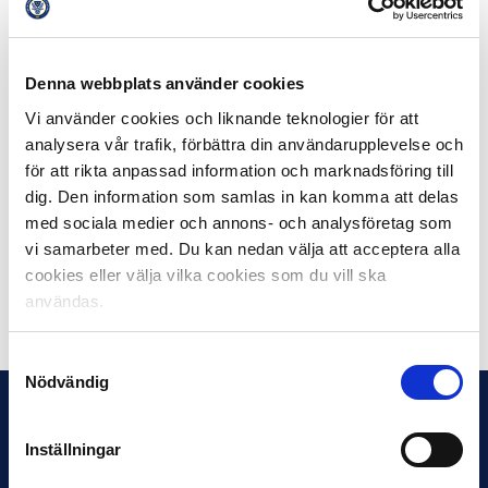
Alexander Jeremejeff, BK Häcken
Daleho Irandust, BK Häcken
Adam Andersson, BK Häcken
Denna webbplats använder cookies
Robin Jansson, AIK
Vi använder cookies och liknande teknologier för att
Hosam Aiesh, Östersunds FK
analysera vår trafik, förbättra din användarupplevelse och
Jonathan Augustinsson, Djurgårdens IF
för att rikta anpassad information och marknadsföring till
Simon Thern, IFK Norrköping
dig. Den information som samlas in kan komma att delas
Filip Dagerstål, IFK Norrköping
med sociala medier och annons- och analysföretag som
Tesfaldet Tekie, Östersunds FK
Muamer Tankovic, Hammarby IF
vi samarbeter med. Du kan nedan välja att acceptera alla
cookies eller välja vilka cookies som du vill ska
användas.
Dela på Facebook
Dela på Twitter
Samtyckesval
Nödvändig
Inställningar