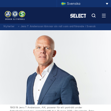
Svenska
Nyheter
>
Jens T Andersson lämnar sin roll som ordförande i Svensk
Elitfotboll
190319 Jens T Andersson, AIK, poserar för ett porträtt under
fotbollsallsvenskans upptaktsträff den 19 mars 2019 i Stockholm. Foto: