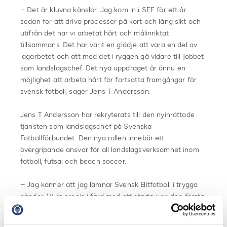
– Det är kluvna känslor. Jag kom in i SEF för ett år
sedan för att driva processer på kort och lång sikt och
utifrån det har vi arbetat hårt och målinriktat
tillsammans. Det har varit en glädje att vara en del av
lagarbetet och att med det i ryggen gå vidare till jobbet
som landslagschef. Det nya uppdraget är ännu en
möjlighet att arbeta hårt för fortsatta framgångar för
svensk fotboll, säger Jens T Andersson.
Jens T Andersson har rekryterats till den nyinrättade
tjänsten som landslagschef på Svenska
Fotbollförbundet. Den nya rollen innebär ett
övergripande ansvar för all landslagsverksamhet inom
fotboll, futsal och beach soccer.
– Jag känner att jag lämnar Svensk Elitfotboll i trygga
händer. Vi är precis i färd med att starta upp den första
normala säsongen på tre år och det finns mycket bra
saker som är på gång.