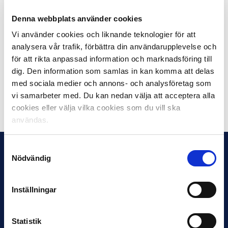
En ny ordförande kommer inte att hinnas ta fram till
Denna webbplats använder cookies
årsmötet den 18 mars utan kommer att väljas vid ett
Vi använder cookies och liknande teknologier för att
extra årsmöte under våren. Tills vidare kommer vice
analysera vår trafik, förbättra din användarupplevelse och
ordförande, just nu Henrik Berggren, Djurgårdens IF, att
för att rikta anpassad information och marknadsföring till
ta över Jens T Anderssons uppgifter som ordförande i
dig. Den information som samlas in kan komma att delas
SEF.
med sociala medier och annons- och analysföretag som
vi samarbeter med. Du kan nedan välja att acceptera alla
Dela på Facebook
Dela på Twitter
cookies eller välja vilka cookies som du vill ska
användas.
Samtyckesval
Nödvändig
Inställningar
Statistik