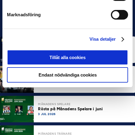
Marknadsföring
Visa detaljer
MÅNADENS SPELARE
MÅNADENS TRÄNARE
Rösta på Månadens Spelare & Tränare i juli
7 AUG 2026
Tillåt alla cookies
Endast nödvändiga cookies
MÅNADENS SPELARE
MÅNADENS TRÄNARE
Dubbla Landskrona-priser när juni summeras
10 JUL 2026
MÅNADENS SPELARE
Rösta på Månadens Spelare i juni
3 JUL 2026
MÅNADENS TRÄNARE