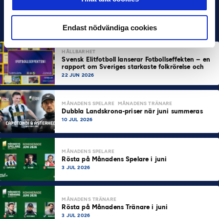
Endast nödvändiga cookies
HÅLLBARHET
Svensk Elitfotboll lanserar Fotbollseffekten – en
rapport om Sveriges starkaste folkrörelse och
samhällskraft
22 JUN 2026
MÅNADENS SPELARE
MÅNADENS TRÄNARE
Dubbla Landskrona-priser när juni summeras
10 JUL 2026
MÅNADENS SPELARE
Rösta på Månadens Spelare i juni
3 JUL 2026
MÅNADENS TRÄNARE
Rösta på Månadens Tränare i juni
3 JUL 2026