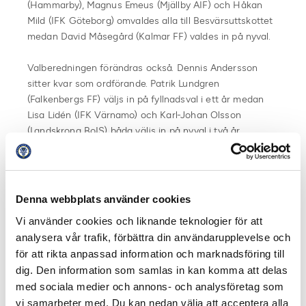
(Hammarby), Magnus Emeus (Mjällby AIF) och Håkan
Mild (IFK Göteborg) omvaldes alla till Besvärsuttskottet
medan David Måsegård (Kalmar FF) valdes in på nyval.
Valberedningen förändras också. Dennis Andersson
sitter kvar som ordförande. Patrik Lundgren
(Falkenbergs FF) väljs in på fyllnadsval i ett år medan
Lisa Lidén (IFK Värnamo) och Karl-Johan Olsson
(Landskrona BoIS) båda väljs in på nyval i två år.
Till representantskapet omvaldes samtliga ordinarie
medlemmar; Stefan Andreasson (IF Elfsborg), Henrik
Berggren (Djurgården), Lisa Lidén (IFK Värnamo), Niclas
Denna webbplats använder cookies
Carlnén (Malmö FF), Jens Magnusson (Östers IF),
Vi använder cookies och liknande teknologier för att
Magnus Olsson (IK Brage), Magnus Sköldmark (GAIS)
analysera vår trafik, förbättra din användarupplevelse och
och Mattias Kronvall (Trelleborgs FF). Bland
för att rikta anpassad information och marknadsföring till
suppleanterna omvaldes Richard von Yxkull
dig. Den information som samlas in kan komma att delas
(Hammarby), Håkan Mild (IFK Göteborg), Jacob
med sociala medier och annons- och analysföretag som
Lennartsson (Mjällby AIF) och Axel Granath (AIK) medan
vi samarbeter med. Du kan nedan välja att acceptera alla
Martin Malmberg (IK Sirius), Peter Kleve (IF