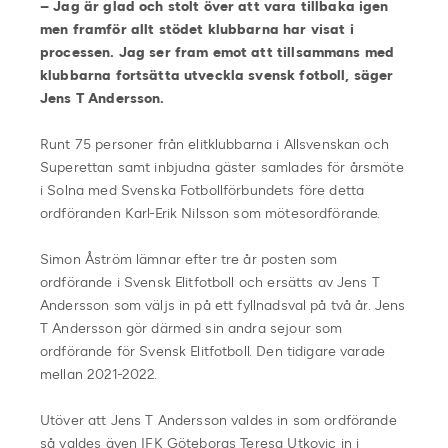
– Jag är glad och stolt över att vara tillbaka igen
men framför allt stödet klubbarna har visat i
processen. Jag ser fram emot att tillsammans med
klubbarna fortsätta utveckla svensk fotboll, säger
Jens T Andersson.
Runt 75 personer från elitklubbarna i Allsvenskan och
Superettan samt inbjudna gäster samlades för årsmöte
i Solna med Svenska Fotbollförbundets före detta
ordföranden Karl-Erik Nilsson som mötesordförande.
Simon Åström lämnar efter tre år posten som
ordförande i Svensk Elitfotboll och ersätts av Jens T
Andersson som väljs in på ett fyllnadsval på två år. Jens
T Andersson gör därmed sin andra sejour som
ordförande för Svensk Elitfotboll. Den tidigare varade
mellan 2021-2022.
Utöver att Jens T Andersson valdes in som ordförande
så valdes även IFK Göteborgs Teresa Utkovic in i