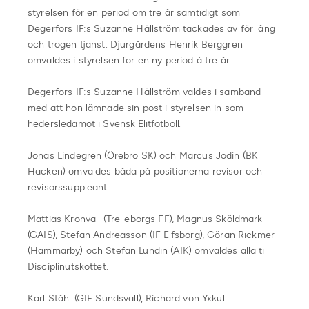
styrelsen för en period om tre år samtidigt som
Degerfors IF:s Suzanne Hällström tackades av för lång
och trogen tjänst. Djurgårdens Henrik Berggren
omvaldes i styrelsen för en ny period á tre år.
Degerfors IF:s Suzanne Hällström valdes i samband
med att hon lämnade sin post i styrelsen in som
hedersledamot i Svensk Elitfotboll.
Jonas Lindegren (Örebro SK) och Marcus Jodin (BK
Häcken) omvaldes båda på positionerna revisor och
revisorssuppleant.
Mattias Kronvall (Trelleborgs FF), Magnus Sköldmark
(GAIS), Stefan Andreasson (IF Elfsborg), Göran Rickmer
(Hammarby) och Stefan Lundin (AIK) omvaldes alla till
Disciplinutskottet.
Karl Ståhl (GIF Sundsvall), Richard von Yxkull