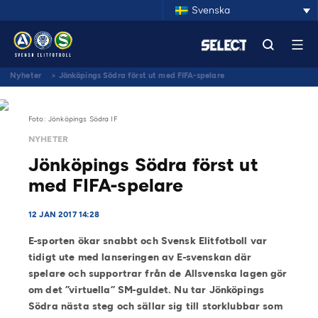
Svenska
Nyheter
>
Jönköpings Södra först ut med FIFA-spelare
Foto: Jönköpings Södra IF
NYHETER
Jönköpings Södra först ut
med FIFA-spelare
12 JAN 2017 14:28
E-sporten ökar snabbt och Svensk Elitfotboll var
tidigt ute med lanseringen av E-svenskan där
spelare och supportrar från de Allsvenska lagen gör
om det ”virtuella” SM-guldet. Nu tar Jönköpings
Södra nästa steg och sällar sig till storklubbar som