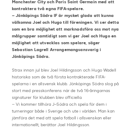
Manchester City och Paris Saint Germain med att
kontraktera två egna FIFA-spelare.
– Jönköpings Södra IF är mycket glada att kunna
välkomna Joel och Hugo till föreningen. Vi ser detta
som en bra möjlighet att marknadsföra oss mot nya
målgrupper samtidigt som vi ger Joel och Hugo en
möjlighet att utvecklas som spelare, säger
Sebastian Lagrell Arrangemangsansvarig i
Jönköpings Södra.
Strax innan jul blev Joel Hildingsson och Hugo Wadell
historiska som de två första kontrakterade FIFA-
spelarna i en allsvensk klubb. Jönköpings Södra slog på
stort med presskonferens när de två 16-åringarnas
signaturer för klubben blev officiella.
– Vi kommer tillhöra J–Södra och spela för dem i
turneringar både i Sverige och ute i världen. Man kan
jämföra det med att spela fotboll i allsvenskan eller
internationellt, berättar Joel Hildingsson.