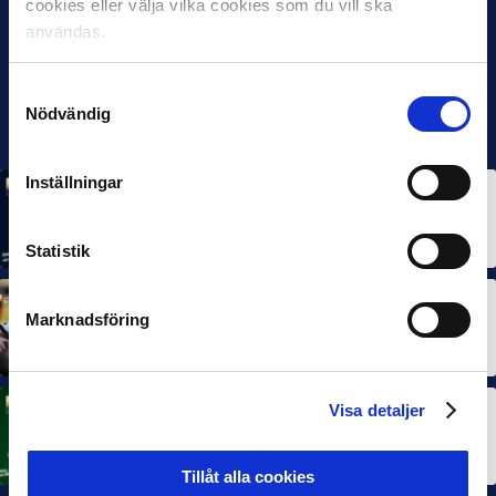
cookies eller välja vilka cookies som du vill ska
användas.
Samtyckesval
Nödvändig
Inställningar
MÅNADENS SPELARE
MÅNADENS TRÄNARE
Rösta på Månadens Spelare & Tränare i juli
7 AUG 2026
Statistik
MÅNADENS SPELARE
MÅNADENS TRÄNARE
Marknadsföring
Dubbla Landskrona-priser när juni summeras
10 JUL 2026
Visa detaljer
MÅNADENS SPELARE
Rösta på Månadens Spelare i juni
3 JUL 2026
Tillåt alla cookies