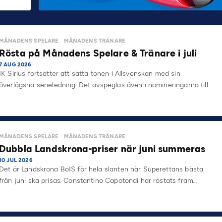
MÅNADENS SPELARE
MÅNADENS TRÄNARE
Rösta på Månadens Spelare & Tränare i juli
7 AUG 2026
IK Sirius fortsätter att sätta tonen i Allsvenskan med sin
överlägsna serieledning. Det avspeglas även i nomineringarna till…
MÅNADENS SPELARE
MÅNADENS TRÄNARE
Dubbla Landskrona-priser när juni summeras
10 JUL 2026
Det är Landskrona BoIS för hela slanten när Superettans bästa
från juni ska prisas. Constantino Capotondi har röstats fram…