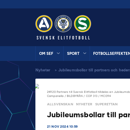
OM SEF
SPORT
FOTBOLLSEFFEKTE
Nyheter
>
Jubileumsbollar till partners och hede
241120 Partners till Svensk Elitfotboll tilldelas en Jubile
Campanella / BILDBYRÅN / COP 313 / MC0114
ALLSVENSKAN
NYHETER
SUPERETTAN
Jubileumsbollar till p
21 NOV 2024 10:59