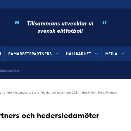
"
"
Tillsammans utvecklar vi
svensk elitfotboll
N
SAMARBETSPARTNERS
HÅLLBARHET
MEDIA
rsledamöter
umsboll under Allsvenskans Stora Pris den 20 november 2024 i Stockholm. Foto: Michael
artners och hedersledamöter