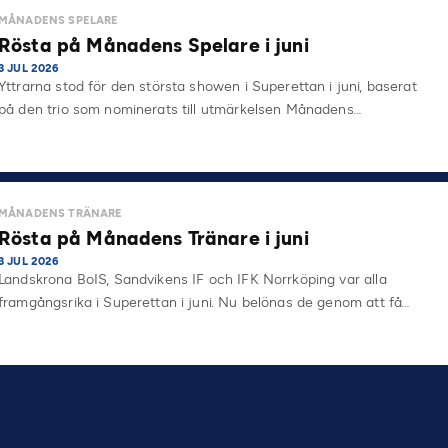
MÅNADENS SPELARE
Rösta på Månadens Spelare i juni
3 JUL 2026
Yttrarna stod för den största showen i Superettan i juni, baserat
på den trio som nominerats till utmärkelsen Månadens…
MÅNADENS TRÄNARE
Rösta på Månadens Tränare i juni
3 JUL 2026
Landskrona BoIS, Sandvikens IF och IFK Norrköping var alla
framgångsrika i Superettan i juni. Nu belönas de genom att få…