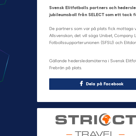
Svensk Elitfotbolls partners och heders
jubileumsboll från SELECT som ett tack fö
De partners som var på plats fick mottaga v
Allsvenskan, det vill säga Unibet, Company 
Fotbollssupporterunionen (SFSU) och Elitd
Gällande hedersledamöterna i Svensk Elitfot
Frebrán på plats.
Dela på Facebook