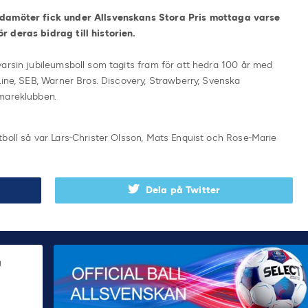
ledamöter fick under Allsvenskans Stora Pris mottaga varse
r deras bidrag till historien.
arsin jubileumsboll som tagits fram för att hedra 100 år med
Line, SEB, Warner Bros. Discovery, Strawberry, Svenska
omareklubben.
boll så var Lars-Christer Olsson, Mats Enquist och Rose-Marie
Dela på Twitter