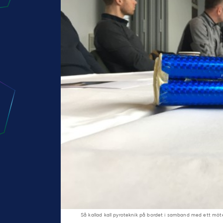
Så kallad kall pyroteknik på bordet i samband med ett mö