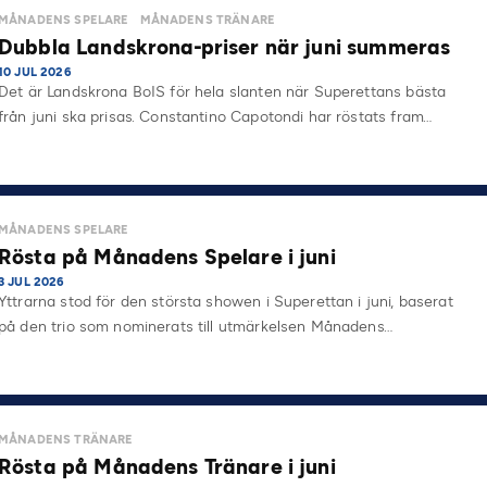
MÅNADENS SPELARE
MÅNADENS TRÄNARE
Dubbla Landskrona-priser när juni summeras
10 JUL 2026
Det är Landskrona BoIS för hela slanten när Superettans bästa
från juni ska prisas. Constantino Capotondi har röstats fram…
MÅNADENS SPELARE
Rösta på Månadens Spelare i juni
3 JUL 2026
Yttrarna stod för den största showen i Superettan i juni, baserat
på den trio som nominerats till utmärkelsen Månadens…
MÅNADENS TRÄNARE
Rösta på Månadens Tränare i juni