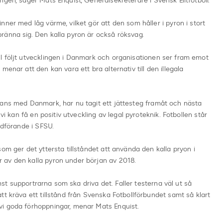
gen, säger Mats Enquist, Generalsekreterare i Svensk Elitfotboll.
ner med låg värme, vilket gör att den som håller i pyron i stort
ränna sig. Den kalla pyron är också röksvag.
l följt utvecklingen i Danmark och organisationen ser fram emot
enar att den kan vara ett bra alternativ till den illegala
mans med Danmark, har nu tagit ett jättesteg framåt och nästa
vi kan få en positiv utveckling av legal pyroteknik. Fotbollen står
rdförande i SFSU.
om ger det yttersta tillståndet att använda den kalla pryon i
 av den kalla pyron under början av 2018.
ämst supportrarna som ska driva det. Faller testerna väl ut så
t kräva ett tillstånd från Svenska Fotbollförbundet samt så klart
vi goda förhoppningar, menar Mats Enquist.