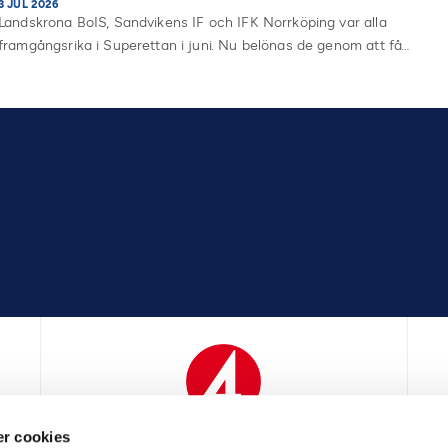
3 JUL 2026
Landskrona BoIS, Sandvikens IF och IFK Norrköping var alla
framgångsrika i Superettan i juni. Nu belönas de genom att få…
r cookies
N
MEDIAPARTNER