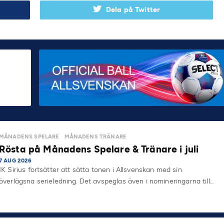
Dela på Twitter
MÅNADENS SPELARE
MÅNADENS TRÄNARE
Rösta på Månadens Spelare & Tränare i juli
7 AUG 2026
IK Sirius fortsätter att sätta tonen i Allsvenskan med sin
överlägsna serieledning. Det avspeglas även i nomineringarna till…