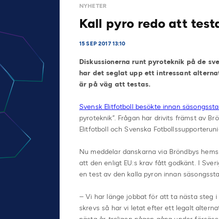
NYHETER
Kall pyro redo att test
15 SEP 2017 13:10
Diskussionerna runt pyroteknik på de sv
har det seglat upp ett intressant altern
är på väg att testas.
Svensk Elitfotboll besökte innan säsongss
pyroteknik”. Frågan har drivits främst av
Elitfotboll och Svenska Fotbollssupporterun
Nu meddelar danskarna via Bröndbys hemsida 
att den enligt EU:s krav fått godkänt. I Sve
en test av den kalla pyron innan säsongssta
– Vi har länge jobbat för att ta nästa steg
skrevs så har vi letat efter ett legalt alterna