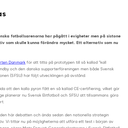
as
enska fotbollsarenorna har pågått i evigheter men på sistone
ativ som skulle kunna förändra mycket. Ett alternativ som nu
tarten Danmark
för att titta på prototypen till så kallad ”kall
 Bröndby och den danska supporterföreningen men både Svensk
ionen (SFSU) har följt utvecklingen på avstånd.
att den kalla pyron fått en så kallad CE-certifiering, vilket gör
rige planerar nu Svensk Elitfotboll och SFSU att tillsammans göra
rt.
 i den här debatten och ända sedan den nationella strategin
tiv. Vi tittar nu på möjligheterna att utföra ett test i början av