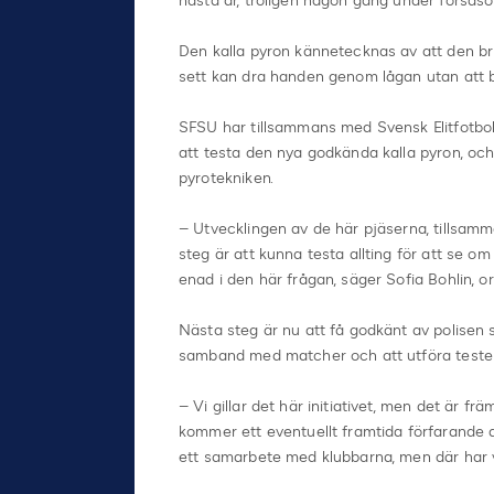
nästa år, troligen någon gång under försäson
Den kalla pyron kännetecknas av att den brin
sett kan dra handen genom lågan utan att b
SFSU har tillsammans med Svensk Elitfotbol
att testa den nya godkända kalla pyron, och m
pyrotekniken.
– Utvecklingen av de här pjäserna, tillsam
steg är att kunna testa allting för att se om 
enad i den här frågan, säger Sofia Bohlin, o
Nästa steg är nu att få godkänt av polisen s
samband med matcher och att utföra tester
– Vi gillar det här initiativet, men det är fr
kommer ett eventuellt framtida förfarande at
ett samarbete med klubbarna, men där har 