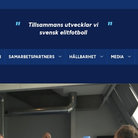
"
"
Tillsammans utvecklar vi
svensk elitfotboll
N
SAMARBETSPARTNERS
HÅLLBARHET
MEDIA