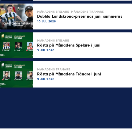
MÅNADENS SPELARE
MÅNADENS TRÄNARE
Dubbla Landskrona-priser när juni summeras
10 JUL 2026
MÅNADENS SPELARE
Rösta på Månadens Spelare i juni
3 JUL 2026
MÅNADENS TRÄNARE
Rösta på Månadens Tränare i juni
3 JUL 2026