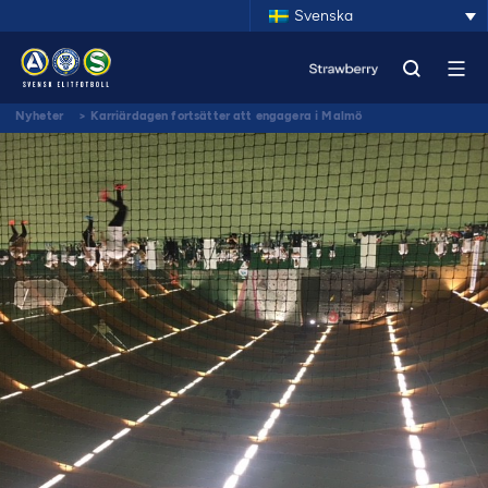
Svenska
Nyheter
>
Karriärdagen fortsätter att engagera i Malmö