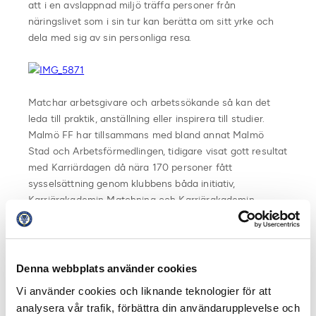
att i en avslappnad miljö träffa personer från
näringslivet som i sin tur kan berätta om sitt yrke och
dela med sig av sin personliga resa. ​
Matchar arbetsgivare och arbetssökande så kan det
leda till praktik, anställning eller inspirera till studier.
Malmö FF har tillsammans med bland annat Malmö
Stad och Arbetsförmedlingen, tidigare visat gott resultat
med Karriärdagen då nära 170 personer fått
sysselsättning genom klubbens båda initiativ,
Karriärakademin Matchning och Karriärakademin
vägledning. Just den här dagen fick 130 ungdomar
möjlighet att träffa 50 företagsrepresentanter som
representerade 30 olika yrkeskategorier.
Denna webbplats använder cookies
I samarbete med Arbetsförmedlingen, följer Malmö FF
Vi använder cookies och liknande teknologier för att
upp deltagarna för att kunna mäta effekten av insatsen.
analysera vår trafik, förbättra din användarupplevelse och
Uppföljning sker efter 3, 6, 9 och 12 månader efter