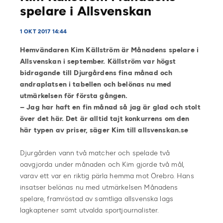
spelare i Allsvenskan
1 OKT 2017 14:44
Hemvändaren Kim Källström är Månadens spelare i
Allsvenskan i september. Källström var högst
bidragande till Djurgårdens fina månad och
andraplatsen i tabellen och belönas nu med
utmärkelsen för första gången.
– Jag har haft en fin månad så jag är glad och stolt
över det här. Det är alltid tajt konkurrens om den
här typen av priser, säger Kim till allsvenskan.se
Djurgården vann två matcher och spelade två
oavgjorda under månaden och Kim gjorde två mål,
varav ett var en riktig pärla hemma mot Örebro. Hans
insatser belönas nu med utmärkelsen Månadens
spelare, framröstad av samtliga allsvenska lags
lagkaptener samt utvalda sportjournalister.