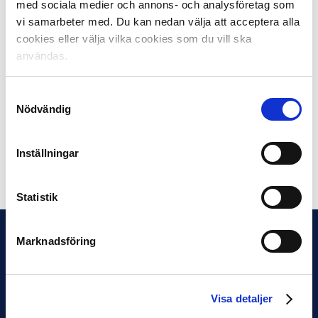
med sociala medier och annons- och analysföretag som
Fotbollsmåndag varje månad och presenteras också i
vi samarbeter med. Du kan nedan välja att acceptera alla
Svensk Elitfotbolls kanaler samt på Fotbollskanalen.
cookies eller välja vilka cookies som du vill ska
användas.
Tidigare vinnare 2017:
April: Kingsley Sarfo, IK Sirius
Samtyckesval
Maj: Niclas Eliasson, IFK Norrköping
Nödvändig
Juli: Simon Lundevall, IF Elfsborg
Augusti: Ahmed Yasin, BK Häcken
Inställningar
Dela på Facebook
Dela på Twitter
Statistik
Marknadsföring
Visa detaljer