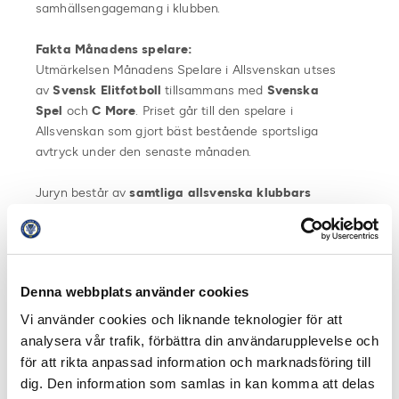
samhällsengagemang i klubben.
Fakta Månadens spelare:
Utmärkelsen Månadens Spelare i Allsvenskan utses
av
Svensk Elitfotboll
tillsammans med
Svenska
Spel
och
C More
. Priset går till den spelare i
Allsvenskan som gjort bäst bestående sportsliga
avtryck under den senaste månaden.
Juryn består av
samtliga allsvenska klubbars
lagkaptener
,
Stefan Lundin
(Svensk
Elitfotboll),
Jon
Persson
(C More),
Anna Brolin
(TV4 / C
More),
Olof Lundh
(TV4),
Noa
Bachner
(Expressen),
Anders Bengtsson
(Offside)
Denna webbplats använder cookies
och
Per Bohman
(Aftonbladet).
Vi använder cookies och liknande teknologier för att
Vinnaren får en check från Svenska Spel på 10 000
analysera vår trafik, förbättra din användarupplevelse och
kronor där pengarna går till en av klubbens
för att rikta anpassad information och marknadsföring till
samhällsengagemang. Vinnande spelare utses alltid i C
dig. Den information som samlas in kan komma att delas
Mores första sändning av Fotbollssöndag eller