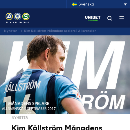
Svenska
Nyheter
>
Kim Källström Månadens spelare i Allsvenskan
NYHETER
Kim Källström Månadens