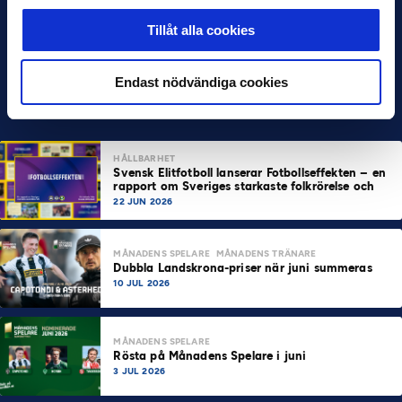
Tillåt alla cookies
Endast nödvändiga cookies
HÅLLBARHET
Svensk Elitfotboll lanserar Fotbollseffekten – en
rapport om Sveriges starkaste folkrörelse och
samhällskraft
22 JUN 2026
MÅNADENS SPELARE
MÅNADENS TRÄNARE
Dubbla Landskrona-priser när juni summeras
10 JUL 2026
MÅNADENS SPELARE
Rösta på Månadens Spelare i juni
3 JUL 2026