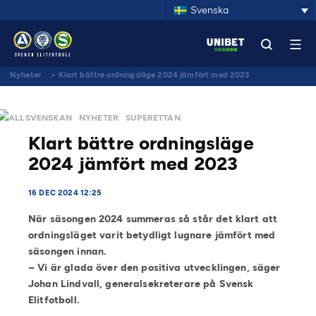
Svenska
Nyheter
>
Klart bättre ordningsläge 2024 jämfört med 2023
ALLSVENSKAN
NYHETER
SUPERETTAN
Klart bättre ordningsläge
2024 jämfört med 2023
16 DEC 2024 12:25
När säsongen 2024 summeras så står det klart att
ordningsläget varit betydligt lugnare jämfört med
säsongen innan.
– Vi är glada över den positiva utvecklingen, säger
Johan Lindvall, generalsekreterare på Svensk
Elitfotboll.