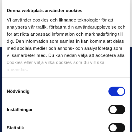
Utöver nämnda åtgärder så kommer dessutom
regeringens utredning gällande säkerhet på
Denna webbplats använder cookies
idrottsevenemang att presenteras inför säsongsstart.
Vi använder cookies och liknande teknologier för att
analysera vår trafik, förbättra din användarupplevelse och
Dela på Facebook
Dela på Twitter
för att rikta anpassad information och marknadsföring till
dig. Den information som samlas in kan komma att delas
med sociala medier och annons- och analysföretag som
vi samarbeter med. Du kan nedan välja att acceptera alla
cookies eller välja vilka cookies som du vill ska
användas.
Samtyckesval
Nödvändig
Inställningar
Statistik