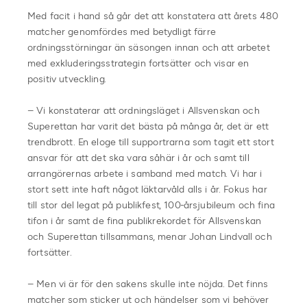
Med facit i hand så går det att konstatera att årets 480
matcher genomfördes med betydligt färre
ordningsstörningar än säsongen innan och att arbetet
med exkluderingsstrategin fortsätter och visar en
positiv utveckling.
– Vi konstaterar att ordningsläget i Allsvenskan och
Superettan har varit det bästa på många år, det är ett
trendbrott. En eloge till supportrarna som tagit ett stort
ansvar för att det ska vara såhär i år och samt till
arrangörernas arbete i samband med match. Vi har i
stort sett inte haft något läktarvåld alls i år. Fokus har
till stor del legat på publikfest, 100-årsjubileum och fina
tifon i år samt de fina publikrekordet för Allsvenskan
och Superettan tillsammans, menar Johan Lindvall och
fortsätter.
– Men vi är för den sakens skulle inte nöjda. Det finns
matcher som sticker ut och händelser som vi behöver