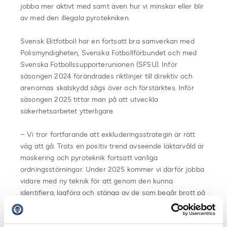
jobba mer aktivt med samt även hur vi minskar eller blir
av med den illegala pyrotekniken.
Svensk Elitfotboll har en fortsatt bra samverkan med
Polismyndigheten, Svenska Fotbollförbundet och med
Svenska Fotbollssupporterunionen (SFSU). Inför
säsongen 2024 förändrades riktlinjer till direktiv och
arenornas skalskydd sågs över och förstärktes. Inför
säsongen 2025 tittar man på att utveckla
säkerhetsarbetet ytterligare.
– Vi tror fortfarande att exkluderingsstrategin är rätt
väg att gå. Trots en positiv trend avseende läktarvåld är
maskering och pyroteknik fortsatt vanliga
ordningsstörningar. Under 2025 kommer vi därför jobba
vidare med ny teknik för att genom den kunna
identifiera, lagföra och stänga av de som begår brott på
våra arenor.