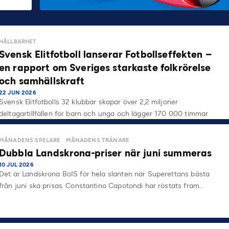
HÅLLBARHET
Svensk Elitfotboll lanserar Fotbollseffekten –
en rapport om Sveriges starkaste folkrörelse
och samhällskraft
22 JUN 2026
Svensk Elitfotbolls 32 klubbar skapar över 2,2 miljoner
deltagartillfällen för barn och unga och lägger 170 000 timmar
på…
MÅNADENS SPELARE
MÅNADENS TRÄNARE
Dubbla Landskrona-priser när juni summeras
10 JUL 2026
Det är Landskrona BoIS för hela slanten när Superettans bästa
från juni ska prisas. Constantino Capotondi har röstats fram…