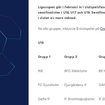
Ligacupen går i februari in i slutspels
semifinalister i U16, U17 och U19. Semifi
i slutet av mars månad.
Se alla grupper, inklusive B-slutspelet på
Ör
U19
Grupp 1
Grupp 2
Gru
AIK
AFC Eskilstuna
BK 
FC Djursholm
Djurgårdens iF
GAI
Gefle IF
IF Brommapojkarna
IF E