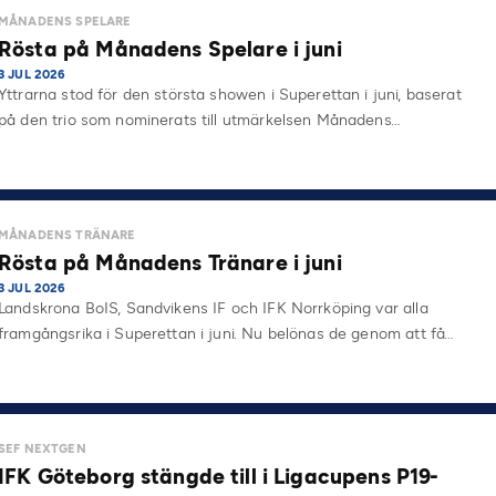
MÅNADENS SPELARE
Rösta på Månadens Spelare i juni
3 JUL 2026
Yttrarna stod för den största showen i Superettan i juni, baserat
på den trio som nominerats till utmärkelsen Månadens…
MÅNADENS TRÄNARE
Rösta på Månadens Tränare i juni
3 JUL 2026
Landskrona BoIS, Sandvikens IF och IFK Norrköping var alla
framgångsrika i Superettan i juni. Nu belönas de genom att få…
SEF NEXTGEN
IFK Göteborg stängde till i Ligacupens P19-