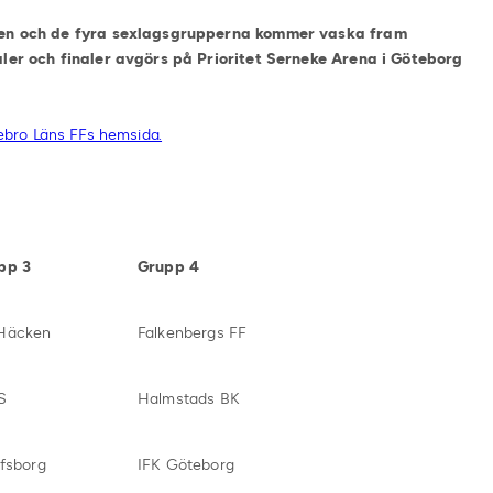
fasen och de fyra sexlagsgrupperna kommer vaska fram
naler och finaler avgörs på Prioritet Serneke Arena i Göteborg
ebro Läns FFs hemsida.
pp 3
Grupp 4
Häcken
Falkenbergs FF
S
Halmstads BK
lfsborg
IFK Göteborg