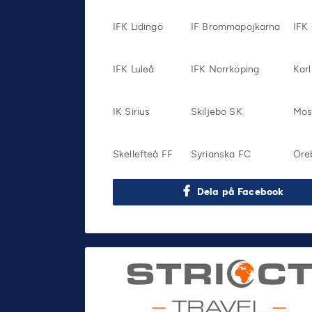
IFK Lidingö
IF Brommapojkarna
IFK
IFK Luleå
IFK Norrköping
Karl
IK Sirius
Skiljebo SK
Mos
Skellefteå FF
Syrianska FC
Öre
Dela på Facebook