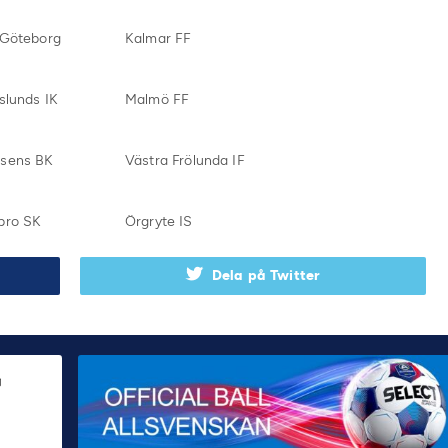
 Göteborg
Kalmar FF
slunds IK
Malmö FF
sens BK
Västra Frölunda IF
bro SK
Örgryte IS
Dela på Twitter