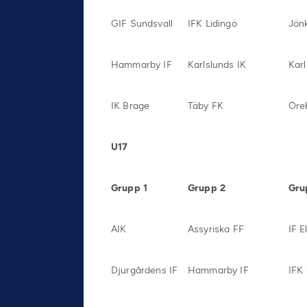
GIF Sundsvall
IFK Lidingö
Jön
Hammarby IF
Karlslunds IK
Kar
IK Brage
Täby FK
Öre
U17
Grupp 1
Grupp 2
Gru
AIK
Assyriska FF
IF E
Djurgårdens IF
Hammarby IF
IFK