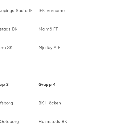
köpings Södra IF
IFK Värnamo
lstads BK
Malmö FF
bro SK
Mjällby AIF
pp 3
Grupp 4
lfsborg
BK Häcken
 Göteborg
Halmstads BK