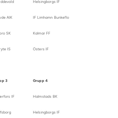
Oddevold
Helsingborgs IF
vde AIK
IF Limhamn Bunkeflo
bro SK
Kalmar FF
yte IS
Östers IF
pp 3
Grupp 4
erfors IF
Halmstads BK
lfsborg
Helsingborgs IF