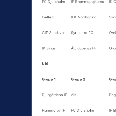
FC Djursholm
IF Brommapojkarna
IK 
Gefle IF
IFK Norrköping
Skö
GIF Sundsvall
Syrianska FC
Öre
IK Sirius
Åtvidabergs FF
Örgr
U16
Grupp 1
Grupp 2
Gru
Djurgårdens IF
AIK
Deg
Hammarby IF
FC Djursholm
IF E