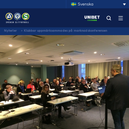
Svenska
Nyheter
>
Klubbar uppmärksammades på marknadskonferensen