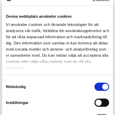
Totalt medverkade 55 personer på vårens
marknadskonferens där samtliga klubbar i Allsvenskan
och Superettan var inbjudna.
Denna webbplats använder cookies
Vi använder cookies och liknande teknologier för att
Bilder från Marknadskonferensen:
analysera vår trafik, förbättra din användarupplevelse och
för att rikta anpassad information och marknadsföring till
dig. Den information som samlas in kan komma att delas
med sociala medier och annons- och analysföretag som
vi samarbeter med. Du kan nedan välja att acceptera alla
cookies eller välja vilka cookies som du vill ska
användas.
Samtyckesval
Nödvändig
Inställningar
Kaveh Sarvari, Evenemangsutveckling på Svensk