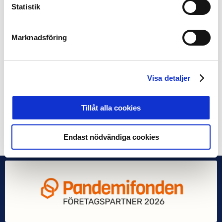
Elitfotboll, presenterar upplägget på årets
Statistik
upptaktsträffar
Marknadsföring
Martin Carlsson-Wall, Handelshögskolans Centre for
Visa detaljer
Sports and Business, med en inspirationsföreläsning
med tema ”bättre resultatnetto av försäljning”
Tillåt alla cookies
Dela på Facebook
Dela på Twitter
Endast nödvändiga cookies