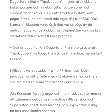
Degerfors initiativ ”Tipsklubben” innebär att klubbens
bästa partner och innebär att privatpersoner och
supportrar får köpa in sig i ett stryktipssystem som
pågår året runt, och totalt inbringar det runt 500 000
kronor till klubben varje år. Initiativet ansågs av de
andra medverkande klubbarna i Superettan vara så bra
så det röstades fram till best practice.
– Det är superkul. Vi i Degerfors IF blir stolta över att
”Tipsklubben” röstades fram till best practice, menar Leif
Olsson.
I Allsvenskan röstades Malmö FF fram som best
practice för sitt arbete med att aktivera sina partners i
sociala medier under försäsongslägret i USA.
Jan Karlsson, Försäljnings- och marknadsdirektör menar
att utnämnandet av best practice i Allsvenskan och
Superettan är ett stimulerande och uppskattat inslag
på marknadskonferenserna.