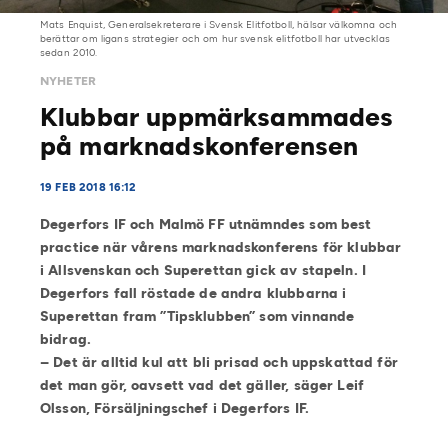
Mats Enquist, Generalsekreterare i Svensk Elitfotboll, hälsar välkomna och
berättar om ligans strategier och om hur svensk elitfotboll har utvecklas
sedan 2010.
NYHETER
Klubbar uppmärksammades
på marknadskonferensen
19 FEB 2018 16:12
Degerfors IF och Malmö FF utnämndes som best
practice när vårens marknadskonferens för klubbar
i Allsvenskan och Superettan gick av stapeln. I
Degerfors fall röstade de andra klubbarna i
Superettan fram ”Tipsklubben” som vinnande
bidrag.
– Det är alltid kul att bli prisad och uppskattad för
det man gör, oavsett vad det gäller, säger Leif
Olsson, Försäljningschef i Degerfors IF.