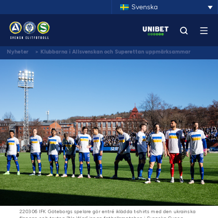
Svenska
Nyheter
>
Klubbarna i Allsvenskan och Superettan uppmärksammar
krigsoffer i Ukraina i samband med premiären
220306 IFK Göteborgs spelare gör entré iklädda t-shirts med den ukrainska