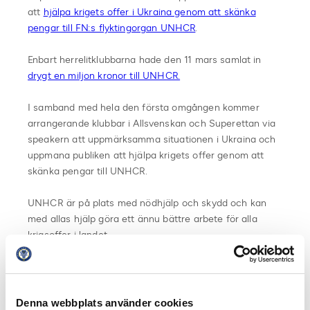
att
hjälpa krigets offer i Ukraina genom att skänka
pengar till FN:s flyktingorgan UNHCR
.
Enbart herrelitklubbarna hade den 11 mars samlat in
drygt en miljon kronor till UNHCR.
I samband med hela den första omgången kommer
arrangerande klubbar i Allsvenskan och Superettan via
speakern att uppmärksamma situationen i Ukraina och
uppmana publiken att hjälpa krigets offer genom att
skänka pengar till UNHCR.
UNHCR är på plats med nödhjälp och skydd och kan
med allas hjälp göra ett ännu bättre arbete för alla
krigsoffer i landet.
Swisha en gåva till Sverige för UNHCR på 123 129 50 21
om du vill vara med och bidra för att hjälpa folket i
Ukraina. Ett akut nödpaket som räddar liv i kriser kostar
Denna webbplats använder cookies