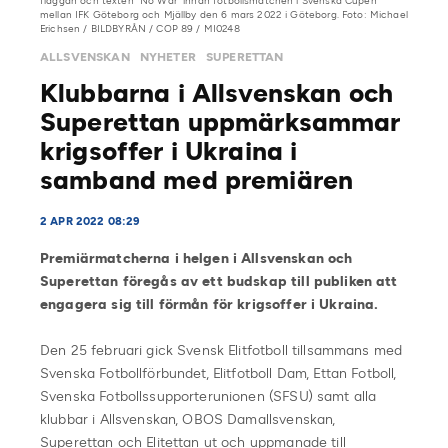
flaggan och texten ”No War” innan fotbollsmatchen i Svenska Cupen
mellan IFK Göteborg och Mjällby den 6 mars 2022 i Göteborg. Foto: Michael
Erichsen / BILDBYRÅN / COP 89 / MI0248
ALLSVENSKAN
NYHETER
SUPERETTAN
Klubbarna i Allsvenskan och
Superettan uppmärksammar
krigsoffer i Ukraina i
samband med premiären
2 APR 2022 08:29
Premiärmatcherna i helgen i Allsvenskan och
Superettan föregås av ett budskap till publiken att
engagera sig till förmån för krigsoffer i Ukraina.
Den 25 februari gick Svensk Elitfotboll tillsammans med
Svenska Fotbollförbundet, Elitfotboll Dam, Ettan Fotboll,
Svenska Fotbollssupporterunionen (SFSU) samt alla
klubbar i Allsvenskan, OBOS Damallsvenskan,
Superettan och Elitettan ut och uppmanade till