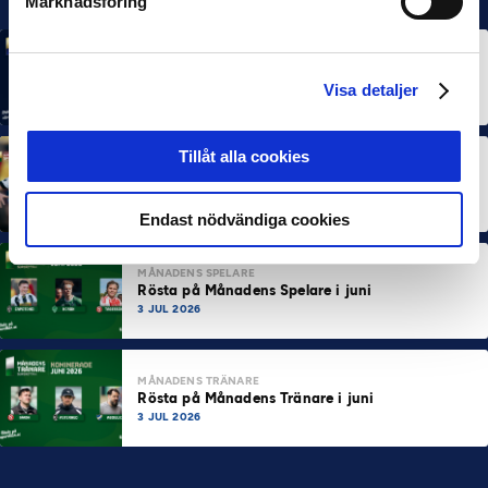
Marknadsföring
MÅNADENS SPELARE
MÅNADENS TRÄNARE
Rösta på Månadens Spelare & Tränare i juli
Visa detaljer
7 AUG 2026
Tillåt alla cookies
MÅNADENS SPELARE
MÅNADENS TRÄNARE
Dubbla Landskrona-priser när juni summeras
10 JUL 2026
Endast nödvändiga cookies
MÅNADENS SPELARE
Rösta på Månadens Spelare i juni
3 JUL 2026
MÅNADENS TRÄNARE
Rösta på Månadens Tränare i juni
3 JUL 2026